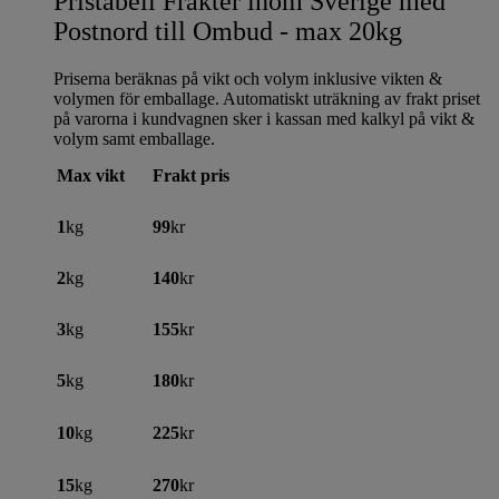
Pristabell Frakter inom Sverige med
Postnord till Ombud - max 20kg
Priserna beräknas på vikt och volym inklusive vikten &
volymen för emballage. Automatiskt uträkning av frakt priset
på varorna i kundvagnen sker i kassan med kalkyl på vikt &
volym samt emballage.
Max vikt
Frakt pris
1
kg
99
kr
2
kg
140
kr
3
kg
155
kr
5
kg
180
kr
10
kg
225
kr
15
kg
270
kr