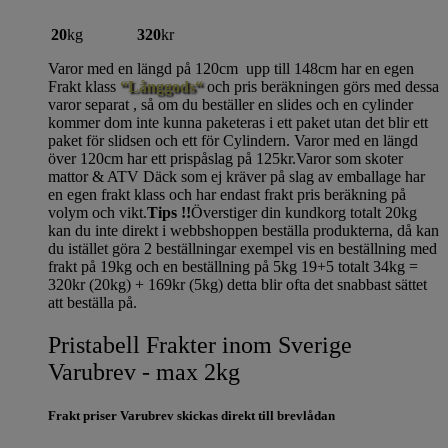
20
kg
320
kr
Varor med en längd på 120cm upp till 148cm har en egen
Frakt klass
“Långgods“
och pris beräkningen görs med dessa
varor separat , så om du beställer en slides och en cylinder
kommer dom inte kunna paketeras i ett paket utan det blir ett
paket för slidsen och ett för Cylindern. Varor med en längd
över 120cm har ett prispåslag på 125kr.Varor som skoter
mattor & ATV Däck som ej kräver på slag av emballage har
en egen frakt klass och har endast frakt pris beräkning på
volym och vikt.
Tips !!
Överstiger din kundkorg totalt 20kg
kan du inte direkt i webbshoppen beställa produkterna, då kan
du istället göra 2 beställningar exempel vis en beställning med
frakt på 19kg och en beställning på 5kg 19+5 totalt 34kg =
320kr (20kg) + 169kr (5kg) detta blir ofta det snabbast sättet
att beställa på.
Pristabell Frakter inom Sverige
Varubrev - max 2kg
Frakt priser Varubrev skickas direkt till brevlådan