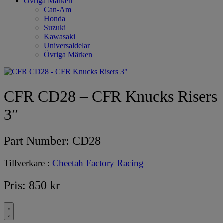
Övriga Märken
Can-Am
Honda
Suzuki
Kawasaki
Universaldelar
Övriga Märken
CFR CD28 – CFR Knucks Risers
3″
Part Number:
CD28
Tillverkare :
Cheetah Factory Racing
Pris:
850
kr