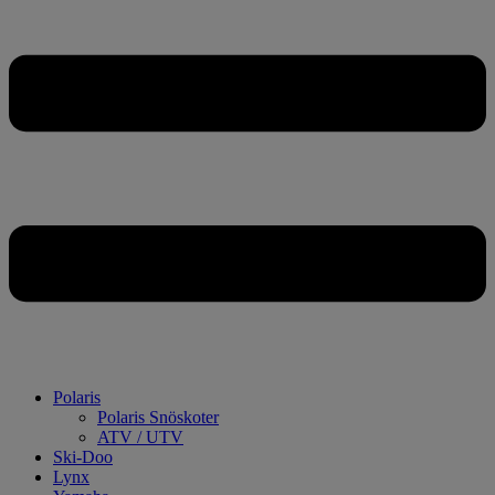
Polaris
Polaris Snöskoter
ATV / UTV
Ski-Doo
Lynx