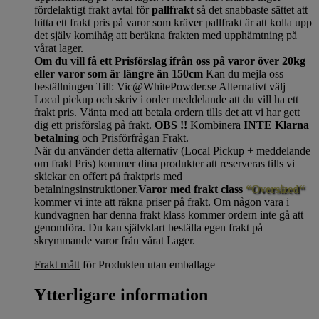
fördelaktigt frakt avtal för
pallfrakt
så det snabbaste sättet att
hitta ett frakt pris på varor som kräver pallfrakt är att kolla upp
det själv komihåg att beräkna frakten med upphämtning på
vårat lager.
Om du vill få ett Prisförslag ifrån oss på varor över 20kg
eller varor som är längre än 150cm
Kan du mejla oss
beställningen Till: Vic@WhitePowder.se Alternativt välj
Local pickup och skriv i order meddelande att du vill ha ett
frakt pris. Vänta med att betala ordern tills det att vi har gett
dig ett prisförslag på frakt.
OBS !!
Kombinera
INTE Klarna
betalning
och Prisförfrågan Frakt.
När du använder detta alternativ (Local Pickup + meddelande
om frakt Pris) kommer dina produkter att reserveras tills vi
skickar en offert på fraktpris med
betalningsinstruktioner.
Varor med frakt class
“Oversized“
kommer vi inte att räkna priser på frakt. Om någon vara i
kundvagnen har denna frakt klass kommer ordern inte gå att
genomföra. Du kan självklart beställa egen frakt på
skrymmande varor från vårat Lager.
Frakt mått
för Produkten utan emballage
Ytterligare information