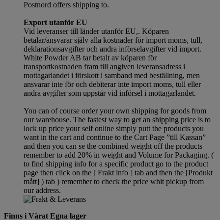
Postnord offers shipping to.
Export utanför EU
Vid leveranser till länder utanför EU,. Köparen
betalar/ansvarar själv alla kostnader för import moms, tull,
deklarationsavgifter och andra införselavgifter vid import.
White Powder AB tar betalt av köparen för
transportkostnaden fram till angiven leveransadress i
mottagarlandet i förskott i samband med beställning, men
ansvarar inte för och debiterar inte import moms, tull eller
andra avgifter som uppstår vid införsel i mottagarlandet.
You can of course order your own shipping for goods from
our warehouse. The fastest way to get an shipping price is to
lock up price your self online simply putt the products you
want in the cart and continue to the Cart Page ”till Kassan”
and then you can se the combined weight off the products
remember to add 20% in weight and Volume for Packaging. (
to find shipping info for a specific product go to the product
page then click on the [ Frakt info ] tab and then the [Produkt
mått] ) tab )
remember
to check the price whit pickup from
our address.
Finns i Vårat Egna lager