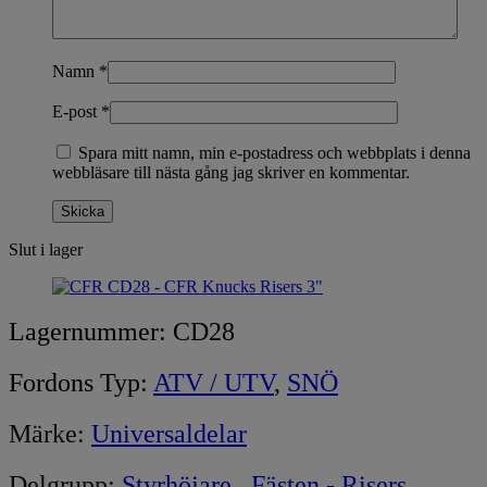
Namn
*
E-post
*
Spara mitt namn, min e-postadress och webbplats i denna
webbläsare till nästa gång jag skriver en kommentar.
Slut i lager
Lagernummer:
CD28
Fordons Typ:
ATV / UTV
,
SNÖ
Märke:
Universaldelar
Delgrupp:
Styrhöjare , Fästen - Risers