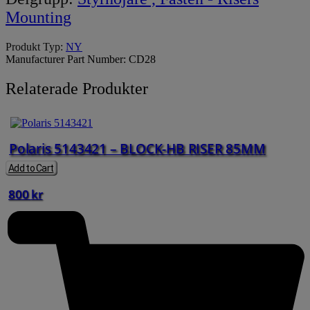
Mounting
Produkt Typ:
NY
Manufacturer Part Number:
CD28
Relaterade Produkter
Polaris 5143421 – BLOCK-HB RISER 85MM
Add to Cart
800
kr