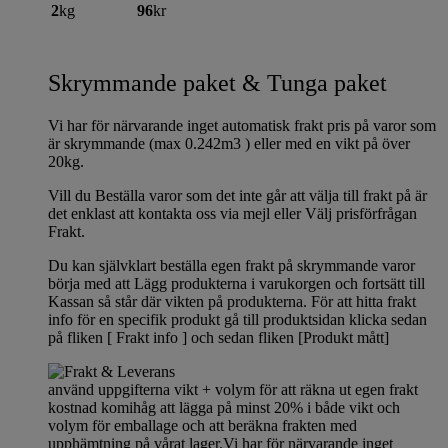
2
kg
96
kr
Skrymmande paket & Tunga paket
Vi har för närvarande inget automatisk frakt pris på varor som
är skrymmande (max 0.242m3 ) eller med en vikt på över
20kg.
Vill du Beställa varor som det inte går att välja till frakt på är
det enklast att kontakta oss via mejl eller Välj prisförfrågan
Frakt.
Du kan självklart beställa egen frakt på skrymmande varor
börja med att Lägg produkterna i varukorgen och fortsätt till
Kassan så står där vikten på produkterna. För att hitta frakt
info för en specifik produkt gå till produktsidan klicka sedan
på fliken [ Frakt info ] och sedan fliken [Produkt mått]
använd uppgifterna vikt + volym för att räkna ut egen frakt
kostnad komihåg att lägga på minst 20% i både vikt och
volym för emballage och att beräkna frakten med
upphämtning på vårat lager.Vi har för närvarande inget