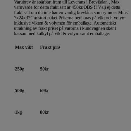
Varubrev är spårbart fram till Leverans i Brevlådan , Max
varuvärde för detta frakt sätt är 450kr.
OBS !!
Välj ej detta
frakt sätt om du inte har en vanlig brevlåda som rymmer Minst
7x24x32Cm stort paket.Priserna beräknas på vikt och volym
inklusive vikten & volymen för emballage. Automatiskt
uträkning av frakt priset på varorna i kundvagnen sker i
kassan med kalkyl på vikt & volym samt emballage.
Max vikt
Frakt pris
250
g
50
kr
500
g
69
kr
1
kg
80
kr