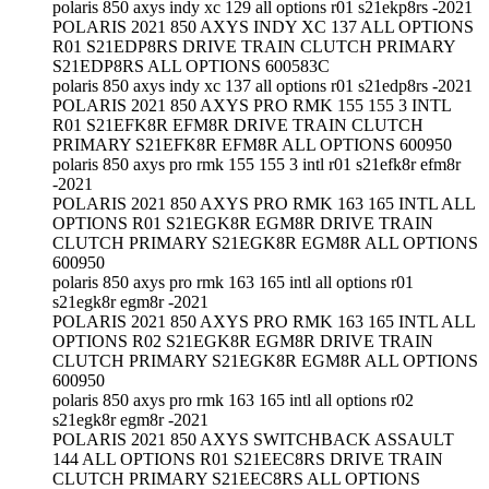
polaris 850 axys indy xc 129 all options r01 s21ekp8rs -2021
POLARIS 2021 850 AXYS INDY XC 137 ALL OPTIONS
R01 S21EDP8RS DRIVE TRAIN CLUTCH PRIMARY
S21EDP8RS ALL OPTIONS 600583C
polaris 850 axys indy xc 137 all options r01 s21edp8rs -2021
POLARIS 2021 850 AXYS PRO RMK 155 155 3 INTL
R01 S21EFK8R EFM8R DRIVE TRAIN CLUTCH
PRIMARY S21EFK8R EFM8R ALL OPTIONS 600950
polaris 850 axys pro rmk 155 155 3 intl r01 s21efk8r efm8r
-2021
POLARIS 2021 850 AXYS PRO RMK 163 165 INTL ALL
OPTIONS R01 S21EGK8R EGM8R DRIVE TRAIN
CLUTCH PRIMARY S21EGK8R EGM8R ALL OPTIONS
600950
polaris 850 axys pro rmk 163 165 intl all options r01
s21egk8r egm8r -2021
POLARIS 2021 850 AXYS PRO RMK 163 165 INTL ALL
OPTIONS R02 S21EGK8R EGM8R DRIVE TRAIN
CLUTCH PRIMARY S21EGK8R EGM8R ALL OPTIONS
600950
polaris 850 axys pro rmk 163 165 intl all options r02
s21egk8r egm8r -2021
POLARIS 2021 850 AXYS SWITCHBACK ASSAULT
144 ALL OPTIONS R01 S21EEC8RS DRIVE TRAIN
CLUTCH PRIMARY S21EEC8RS ALL OPTIONS