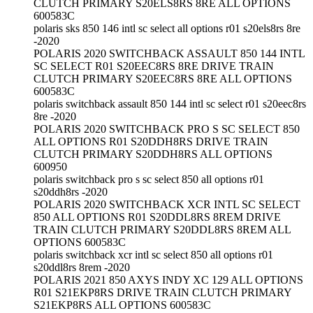
CLUTCH PRIMARY S20ELS8RS 8RE ALL OPTIONS
600583C
polaris sks 850 146 intl sc select all options r01 s20els8rs 8re
-2020
POLARIS 2020 SWITCHBACK ASSAULT 850 144 INTL
SC SELECT R01 S20EEC8RS 8RE DRIVE TRAIN
CLUTCH PRIMARY S20EEC8RS 8RE ALL OPTIONS
600583C
polaris switchback assault 850 144 intl sc select r01 s20eec8rs
8re -2020
POLARIS 2020 SWITCHBACK PRO S SC SELECT 850
ALL OPTIONS R01 S20DDH8RS DRIVE TRAIN
CLUTCH PRIMARY S20DDH8RS ALL OPTIONS
600950
polaris switchback pro s sc select 850 all options r01
s20ddh8rs -2020
POLARIS 2020 SWITCHBACK XCR INTL SC SELECT
850 ALL OPTIONS R01 S20DDL8RS 8REM DRIVE
TRAIN CLUTCH PRIMARY S20DDL8RS 8REM ALL
OPTIONS 600583C
polaris switchback xcr intl sc select 850 all options r01
s20ddl8rs 8rem -2020
POLARIS 2021 850 AXYS INDY XC 129 ALL OPTIONS
R01 S21EKP8RS DRIVE TRAIN CLUTCH PRIMARY
S21EKP8RS ALL OPTIONS 600583C