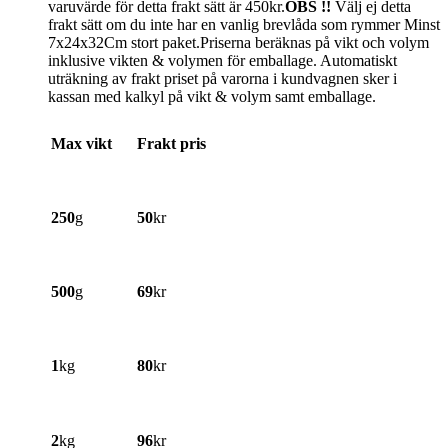
varuvärde för detta frakt sätt är 450kr.
OBS !!
Välj ej detta
frakt sätt om du inte har en vanlig brevlåda som rymmer Minst
7x24x32Cm stort paket.Priserna beräknas på vikt och volym
inklusive vikten & volymen för emballage. Automatiskt
uträkning av frakt priset på varorna i kundvagnen sker i
kassan med kalkyl på vikt & volym samt emballage.
Max vikt
Frakt pris
250
g
50
kr
500
g
69
kr
1
kg
80
kr
2
kg
96
kr