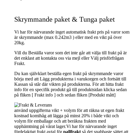
Skrymmande paket & Tunga paket
Vi har för närvarande inget automatisk frakt pris på varor som
är skrymmande (max 0.242m3 ) eller med en vikt på över
20kg.
Vill du Beställa varor som det inte går att välja till frakt på är
det enklast att kontakta oss via mejl eller Välj prisförfrågan
Frakt.
Du kan självklart beställa egen frakt på skrymmande varor
börja med att Lägg produkterna i varukorgen och fortsätt till
Kassan så står där vikten på produkterna. För att hitta frakt
info för en specifik produkt gå till produktsidan klicka sedan
på fliken [ Frakt info ] och sedan fliken [Produkt mått]
använd uppgifterna vikt + volym för att räkna ut egen frakt
kostnad komihåg att lägga på minst 20% i både vikt och
volym för emballage och att beräkna frakten med
upphämtning på vårat lager.Vi har för närvarande inget
fördelaktigt frakt avtal för
pallfrakt
så det snabbaste sättet att