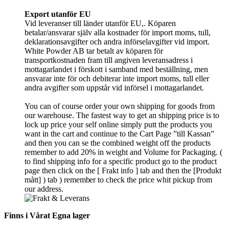
Export utanför EU
Vid leveranser till länder utanför EU,. Köparen
betalar/ansvarar själv alla kostnader för import moms, tull,
deklarationsavgifter och andra införselavgifter vid import.
White Powder AB tar betalt av köparen för
transportkostnaden fram till angiven leveransadress i
mottagarlandet i förskott i samband med beställning, men
ansvarar inte för och debiterar inte import moms, tull eller
andra avgifter som uppstår vid införsel i mottagarlandet.
You can of course order your own shipping for goods from
our warehouse. The fastest way to get an shipping price is to
lock up price your self online simply putt the products you
want in the cart and continue to the Cart Page ”till Kassan”
and then you can se the combined weight off the products
remember to add 20% in weight and Volume for Packaging. (
to find shipping info for a specific product go to the product
page then click on the [ Frakt info ] tab and then the [Produkt
mått] ) tab )
remember
to check the price whit pickup from
our address.
Finns i Vårat Egna lager