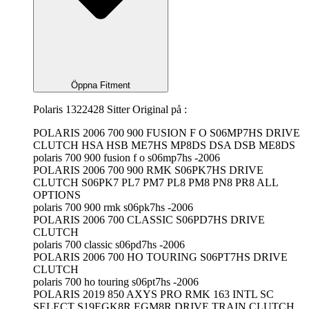
Öppna Fitment
Polaris 1322428 Sitter Original på :
POLARIS 2006 700 900 FUSION F O S06MP7HS DRIVE
CLUTCH HSA HSB ME7HS MP8DS DSA DSB ME8DS
polaris 700 900 fusion f o s06mp7hs -2006
POLARIS 2006 700 900 RMK S06PK7HS DRIVE
CLUTCH S06PK7 PL7 PM7 PL8 PM8 PN8 PR8 ALL
OPTIONS
polaris 700 900 rmk s06pk7hs -2006
POLARIS 2006 700 CLASSIC S06PD7HS DRIVE
CLUTCH
polaris 700 classic s06pd7hs -2006
POLARIS 2006 700 HO TOURING S06PT7HS DRIVE
CLUTCH
polaris 700 ho touring s06pt7hs -2006
POLARIS 2019 850 AXYS PRO RMK 163 INTL SC
SELECT S19EGK8R EGM8R DRIVE TRAIN CLUTCH