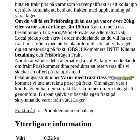
hitta ett frakt pris på varor som kräver pallfrakt är att kolla upp
det själv komihåg att beräkna frakten med upphämtning på
vårat lager.
Om du vill få ett Prisförslag ifrån oss på varor över 20kg
eller varor som är längre än 150cm
Kan du mejla oss
beställningen Till: Vic@WhitePowder.se Alternativt välj
Local pickup och skriv i order meddelande att du vill ha ett
frakt pris. Vänta med att betala ordern tills det att vi har gett
dig ett prisförslag på frakt.
OBS !!
Kombinera
INTE Klarna
betalning
och Prisförfrågan Frakt.
När du använder detta alternativ (Local Pickup + meddelande
om frakt Pris) kommer dina produkter att reserveras tills vi
skickar en offert på fraktpris med
betalningsinstruktioner.
Varor med frakt class
“Oversized“
kommer vi inte att räkna priser på frakt. Om någon vara i
kundvagnen har denna frakt klass kommer ordern inte gå att
genomföra. Du kan självklart beställa egen frakt på
skrymmande varor från vårat Lager.
Frakt mått
för Produkten utan emballage
Ytterligare information
Vikt
0,22 kg