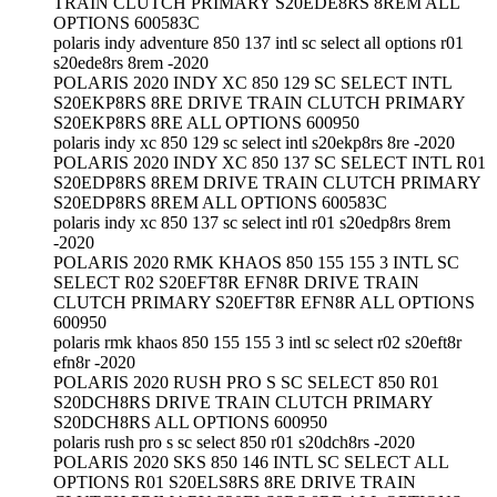
TRAIN CLUTCH PRIMARY S20EDE8RS 8REM ALL
OPTIONS 600583C
polaris indy adventure 850 137 intl sc select all options r01
s20ede8rs 8rem -2020
POLARIS 2020 INDY XC 850 129 SC SELECT INTL
S20EKP8RS 8RE DRIVE TRAIN CLUTCH PRIMARY
S20EKP8RS 8RE ALL OPTIONS 600950
polaris indy xc 850 129 sc select intl s20ekp8rs 8re -2020
POLARIS 2020 INDY XC 850 137 SC SELECT INTL R01
S20EDP8RS 8REM DRIVE TRAIN CLUTCH PRIMARY
S20EDP8RS 8REM ALL OPTIONS 600583C
polaris indy xc 850 137 sc select intl r01 s20edp8rs 8rem
-2020
POLARIS 2020 RMK KHAOS 850 155 155 3 INTL SC
SELECT R02 S20EFT8R EFN8R DRIVE TRAIN
CLUTCH PRIMARY S20EFT8R EFN8R ALL OPTIONS
600950
polaris rmk khaos 850 155 155 3 intl sc select r02 s20eft8r
efn8r -2020
POLARIS 2020 RUSH PRO S SC SELECT 850 R01
S20DCH8RS DRIVE TRAIN CLUTCH PRIMARY
S20DCH8RS ALL OPTIONS 600950
polaris rush pro s sc select 850 r01 s20dch8rs -2020
POLARIS 2020 SKS 850 146 INTL SC SELECT ALL
OPTIONS R01 S20ELS8RS 8RE DRIVE TRAIN