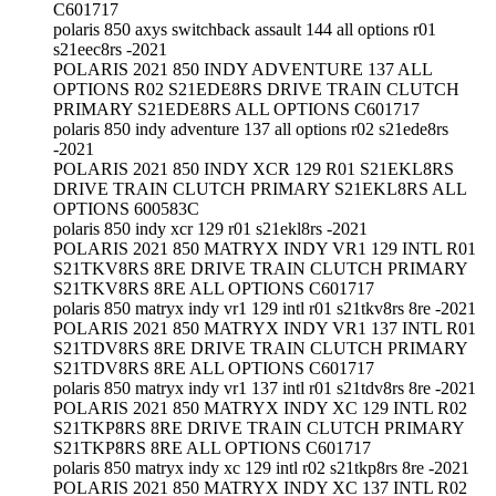
C601717
polaris 850 axys switchback assault 144 all options r01
s21eec8rs -2021
POLARIS 2021 850 INDY ADVENTURE 137 ALL
OPTIONS R02 S21EDE8RS DRIVE TRAIN CLUTCH
PRIMARY S21EDE8RS ALL OPTIONS C601717
polaris 850 indy adventure 137 all options r02 s21ede8rs
-2021
POLARIS 2021 850 INDY XCR 129 R01 S21EKL8RS
DRIVE TRAIN CLUTCH PRIMARY S21EKL8RS ALL
OPTIONS 600583C
polaris 850 indy xcr 129 r01 s21ekl8rs -2021
POLARIS 2021 850 MATRYX INDY VR1 129 INTL R01
S21TKV8RS 8RE DRIVE TRAIN CLUTCH PRIMARY
S21TKV8RS 8RE ALL OPTIONS C601717
polaris 850 matryx indy vr1 129 intl r01 s21tkv8rs 8re -2021
POLARIS 2021 850 MATRYX INDY VR1 137 INTL R01
S21TDV8RS 8RE DRIVE TRAIN CLUTCH PRIMARY
S21TDV8RS 8RE ALL OPTIONS C601717
polaris 850 matryx indy vr1 137 intl r01 s21tdv8rs 8re -2021
POLARIS 2021 850 MATRYX INDY XC 129 INTL R02
S21TKP8RS 8RE DRIVE TRAIN CLUTCH PRIMARY
S21TKP8RS 8RE ALL OPTIONS C601717
polaris 850 matryx indy xc 129 intl r02 s21tkp8rs 8re -2021
POLARIS 2021 850 MATRYX INDY XC 137 INTL R02