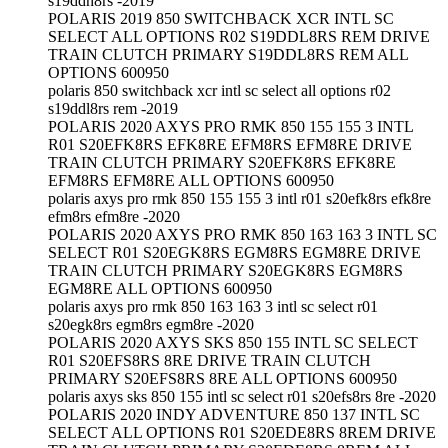
s19ddh8rs -2019
POLARIS 2019 850 SWITCHBACK XCR INTL SC
SELECT ALL OPTIONS R02 S19DDL8RS REM DRIVE
TRAIN CLUTCH PRIMARY S19DDL8RS REM ALL
OPTIONS 600950
polaris 850 switchback xcr intl sc select all options r02
s19ddl8rs rem -2019
POLARIS 2020 AXYS PRO RMK 850 155 155 3 INTL
R01 S20EFK8RS EFK8RE EFM8RS EFM8RE DRIVE
TRAIN CLUTCH PRIMARY S20EFK8RS EFK8RE
EFM8RS EFM8RE ALL OPTIONS 600950
polaris axys pro rmk 850 155 155 3 intl r01 s20efk8rs efk8re
efm8rs efm8re -2020
POLARIS 2020 AXYS PRO RMK 850 163 163 3 INTL SC
SELECT R01 S20EGK8RS EGM8RS EGM8RE DRIVE
TRAIN CLUTCH PRIMARY S20EGK8RS EGM8RS
EGM8RE ALL OPTIONS 600950
polaris axys pro rmk 850 163 163 3 intl sc select r01
s20egk8rs egm8rs egm8re -2020
POLARIS 2020 AXYS SKS 850 155 INTL SC SELECT
R01 S20EFS8RS 8RE DRIVE TRAIN CLUTCH
PRIMARY S20EFS8RS 8RE ALL OPTIONS 600950
polaris axys sks 850 155 intl sc select r01 s20efs8rs 8re -2020
POLARIS 2020 INDY ADVENTURE 850 137 INTL SC
SELECT ALL OPTIONS R01 S20EDE8RS 8REM DRIVE