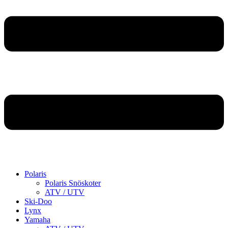
Polaris
Polaris Snöskoter
ATV / UTV
Ski-Doo
Lynx
Yamaha