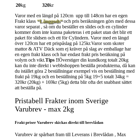
20
kg
320
kr
Varor med en längd på 120cm upp till 148cm har en egen
Frakt klass
“Långgods“
och pris beräkningen görs med dessa
varor separat , så om du beställer en slides och en cylinder
kommer dom inte kunna paketeras i ett paket utan det blir ett
paket för slidsen och ett för Cylindern. Varor med en längd
över 120cm har ett prispåslag på 125kr.Varor som skoter
mattor & ATV Däck som ej kräver på slag av emballage har
en egen frakt klass och har endast frakt pris beräkning på
volym och vikt.
Tips !!
Överstiger din kundkorg totalt 20kg
kan du inte direkt i webbshoppen beställa produkterna, då kan
du istället göra 2 beställningar exempel vis en beställning med
frakt på 19kg och en beställning på 5kg 19+5 totalt 34kg =
320kr (20kg) + 169kr (5kg) detta blir ofta det snabbast sättet
att beställa på.
Pristabell Frakter inom Sverige
Varubrev - max 2kg
Frakt priser Varubrev skickas direkt till brevlådan
Varubrev är spårbart fram till Leverans i Brevlådan , Max