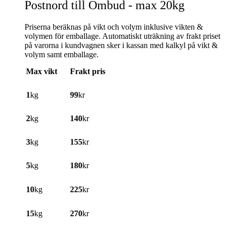
Postnord till Ombud - max 20kg
Priserna beräknas på vikt och volym inklusive vikten &
volymen för emballage. Automatiskt uträkning av frakt priset
på varorna i kundvagnen sker i kassan med kalkyl på vikt &
volym samt emballage.
Max vikt
Frakt pris
1
kg
99
kr
2
kg
140
kr
3
kg
155
kr
5
kg
180
kr
10
kg
225
kr
15
kg
270
kr