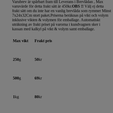
Varubrev är spårbart fram till Leverans i Brevlådan , Max
varuvärde för detta frakt sätt är 450kr.
OBS !!
Välj ej detta
frakt sätt om du inte har en vanlig brevlåda som rymmer Minst
7x24x32Cm stort paket.Priserna beräknas på vikt och volym
inklusive vikten & volymen för emballage. Automatiskt
uträkning av frakt priset på varorna i kundvagnen sker i
kassan med kalkyl på vikt & volym samt emballage.
Max vikt
Frakt pris
250
g
50
kr
500
g
69
kr
1
kg
80
kr