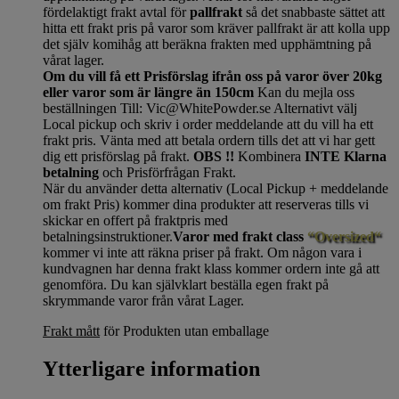
fördelaktigt frakt avtal för
pallfrakt
så det snabbaste sättet att
hitta ett frakt pris på varor som kräver pallfrakt är att kolla upp
det själv komihåg att beräkna frakten med upphämtning på
vårat lager.
Om du vill få ett Prisförslag ifrån oss på varor över 20kg
eller varor som är längre än 150cm
Kan du mejla oss
beställningen Till: Vic@WhitePowder.se Alternativt välj
Local pickup och skriv i order meddelande att du vill ha ett
frakt pris. Vänta med att betala ordern tills det att vi har gett
dig ett prisförslag på frakt.
OBS !!
Kombinera
INTE Klarna
betalning
och Prisförfrågan Frakt.
När du använder detta alternativ (Local Pickup + meddelande
om frakt Pris) kommer dina produkter att reserveras tills vi
skickar en offert på fraktpris med
betalningsinstruktioner.
Varor med frakt class
“Oversized“
kommer vi inte att räkna priser på frakt. Om någon vara i
kundvagnen har denna frakt klass kommer ordern inte gå att
genomföra. Du kan självklart beställa egen frakt på
skrymmande varor från vårat Lager.
Frakt mått
för Produkten utan emballage
Ytterligare information