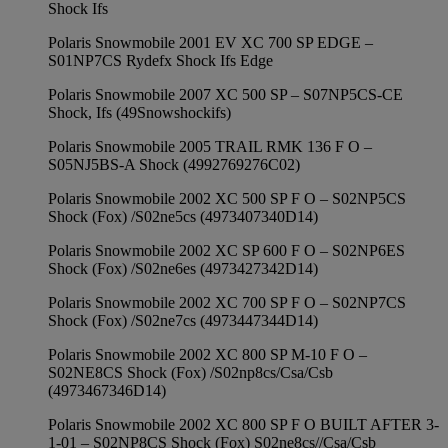
Shock Ifs
Polaris Snowmobile 2001 EV XC 700 SP EDGE –
S01NP7CS Rydefx Shock Ifs Edge
Polaris Snowmobile 2007 XC 500 SP – S07NP5CS-CE
Shock, Ifs (49Snowshockifs)
Polaris Snowmobile 2005 TRAIL RMK 136 F O –
S05NJ5BS-A Shock (4992769276C02)
Polaris Snowmobile 2002 XC 500 SP F O – S02NP5CS
Shock (Fox) /S02ne5cs (4973407340D14)
Polaris Snowmobile 2002 XC SP 600 F O – S02NP6ES
Shock (Fox) /S02ne6es (4973427342D14)
Polaris Snowmobile 2002 XC 700 SP F O – S02NP7CS
Shock (Fox) /S02ne7cs (4973447344D14)
Polaris Snowmobile 2002 XC 800 SP M-10 F O –
S02NE8CS Shock (Fox) /S02np8cs/Csa/Csb
(4973467346D14)
Polaris Snowmobile 2002 XC 800 SP F O BUILT AFTER 3-
1-01 – S02NP8CS Shock (Fox) S02ne8cs//Csa/Csb