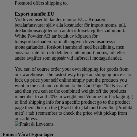
Postnord offers shipping to.
Export utanför EU
Vid leveranser till länder utanför EU,. Köparen
betalar/ansvarar själv alla kostnader för import moms, tull,
deklarationsavgifter och andra införselavgifter vid import.
White Powder AB tar betalt av köparen för
transportkostnaden fram till angiven leveransadress i
mottagarlandet i förskott i samband med beställning, men
ansvarar inte för och debiterar inte import moms, tull eller
andra avgifter som uppstår vid införsel i mottagarlandet.
You can of course order your own shipping for goods from
our warehouse. The fastest way to get an shipping price is to
lock up price your self online simply putt the products you
want in the cart and continue to the Cart Page ”till Kassan”
and then you can se the combined weight off the products
remember to add 20% in weight and Volume for Packaging. (
to find shipping info for a specific product go to the product
page then click on the [ Frakt info ] tab and then the [Produkt
mått] ) tab )
remember
to check the price whit pickup from
our address.
Finns i Vårat Egna lager