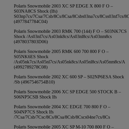
Polaris Snowmobile 2003 XC SP EDGE X 800 F O –
S03NA8CS Shock (Ifs)
S03np7cs/7Csa/7Csb/8Cs/8Csa/8Csbs03na7cs/8Css03nf7cs/8
(4977847784C04)
Polaris Snowmobile 2003 RMK 700 (144) F O – S03NK7CS
Shock /As03nl7cs/As03nk8cs/As03nl8cs/As03nm8cs
(4978037803D06)
Polaris Snowmobile 2005 RMK 600 700 800 F O –
S05NK6ES Shock
/As05nk7cs/As05nl7cs/As05nk8cs/As05nl8cs/As05nm8cs/A
(4992789278C08)
Polaris Snowmobile 2002 XC 600 SP – S02NP6ESA Shock
/Sb (4967546754B10)
Polaris Snowmobile 2006 XC SP EDGE 500 STOCK B –
S06NP5CSB Shock Ifs
Polaris Snowmobile 2004 XC EDGE 700 800 F O –
S04NP7CS Shock Ifs
/7Csa/7Csb/7Csc/8Cs/8Csa/8Csb/8Cscs04ne7cs/8Cs
Polaris Snowmobile 2005 XC SP M-10 700 800 F O –