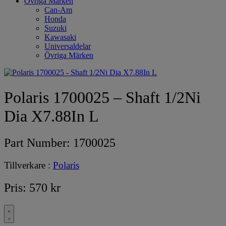
Övriga Märken
Can-Am
Honda
Suzuki
Kawasaki
Universaldelar
Övriga Märken
Polaris 1700025 – Shaft 1/2Ni
Dia X7.88In L
Part Number:
1700025
Tillverkare :
Polaris
Pris:
570
kr