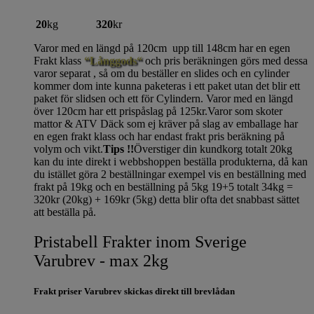
20
kg
320
kr
Varor med en längd på 120cm upp till 148cm har en egen
Frakt klass
“Långgods“
och pris beräkningen görs med dessa
varor separat , så om du beställer en slides och en cylinder
kommer dom inte kunna paketeras i ett paket utan det blir ett
paket för slidsen och ett för Cylindern. Varor med en längd
över 120cm har ett prispåslag på 125kr.Varor som skoter
mattor & ATV Däck som ej kräver på slag av emballage har
en egen frakt klass och har endast frakt pris beräkning på
volym och vikt.
Tips !!
Överstiger din kundkorg totalt 20kg
kan du inte direkt i webbshoppen beställa produkterna, då kan
du istället göra 2 beställningar exempel vis en beställning med
frakt på 19kg och en beställning på 5kg 19+5 totalt 34kg =
320kr (20kg) + 169kr (5kg) detta blir ofta det snabbast sättet
att beställa på.
Pristabell Frakter inom Sverige
Varubrev - max 2kg
Frakt priser Varubrev skickas direkt till brevlådan