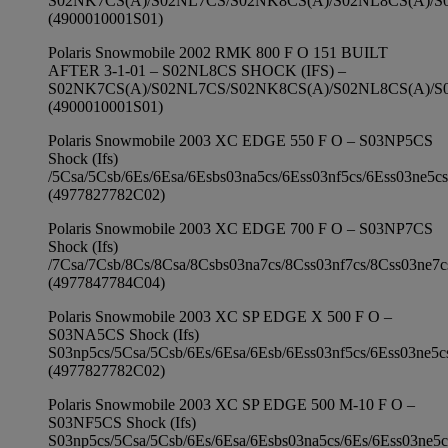
S02NK7CS(A)/S02NL7CS/S02NK8CS(A)/S02NL8CS(A)/
(4900010001S01)
Polaris Snowmobile 2002 RMK 800 F O 151 BUILT
AFTER 3-1-01 – S02NL8CS SHOCK (IFS) –
S02NK7CS(A)/S02NL7CS/S02NK8CS(A)/S02NL8CS(A)/
(4900010001S01)
Polaris Snowmobile 2003 XC EDGE 550 F O – S03NP5CS
Shock (Ifs)
/5Csa/5Csb/6Es/6Esa/6Esbs03na5cs/6Ess03nf5cs/6Ess03ne5cs
(4977827782C02)
Polaris Snowmobile 2003 XC EDGE 700 F O – S03NP7CS
Shock (Ifs)
/7Csa/7Csb/8Cs/8Csa/8Csbs03na7cs/8Css03nf7cs/8Css03ne7c
(4977847784C04)
Polaris Snowmobile 2003 XC SP EDGE X 500 F O –
S03NA5CS Shock (Ifs)
S03np5cs/5Csa/5Csb/6Es/6Esa/6Esb/6Ess03nf5cs/6Ess03ne5c
(4977827782C02)
Polaris Snowmobile 2003 XC SP EDGE 500 M-10 F O –
S03NF5CS Shock (Ifs)
S03np5cs/5Csa/5Csb/6Es/6Esa/6Esbs03na5cs/6Es/6Ess03ne5c