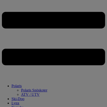
Polaris
Polaris Snöskoter
ATV / UTV
Ski-Doo
Lynx