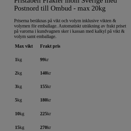
Pristabell Frakter inom Sverige med
Postnord till Ombud - max 20kg
Priserna beräknas på vikt och volym inklusive vikten &
volymen för emballage. Automatiskt uträkning av frakt priset
på varorna i kundvagnen sker i kassan med kalkyl på vikt &
volym samt emballage.
Max vikt
Frakt pris
1
kg
99
kr
2
kg
140
kr
3
kg
155
kr
5
kg
180
kr
10
kg
225
kr
15
kg
270
kr