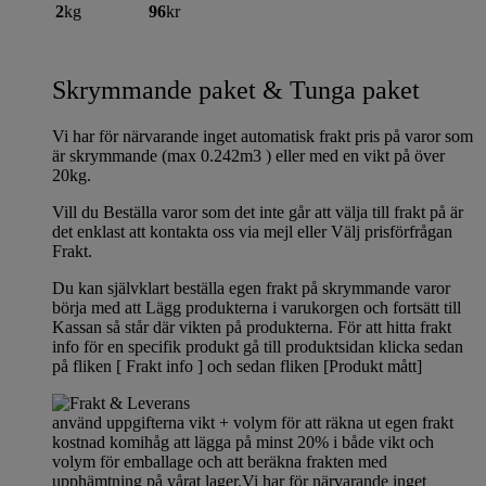
2
kg
96
kr
Skrymmande paket & Tunga paket
Vi har för närvarande inget automatisk frakt pris på varor som
är skrymmande (max 0.242m3 ) eller med en vikt på över
20kg.
Vill du Beställa varor som det inte går att välja till frakt på är
det enklast att kontakta oss via mejl eller Välj prisförfrågan
Frakt.
Du kan självklart beställa egen frakt på skrymmande varor
börja med att Lägg produkterna i varukorgen och fortsätt till
Kassan så står där vikten på produkterna. För att hitta frakt
info för en specifik produkt gå till produktsidan klicka sedan
på fliken [ Frakt info ] och sedan fliken [Produkt mått]
använd uppgifterna vikt + volym för att räkna ut egen frakt
kostnad komihåg att lägga på minst 20% i både vikt och
volym för emballage och att beräkna frakten med
upphämtning på vårat lager.Vi har för närvarande inget