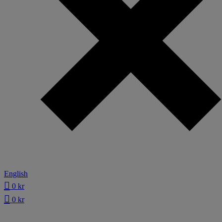
English
0
kr
0
kr