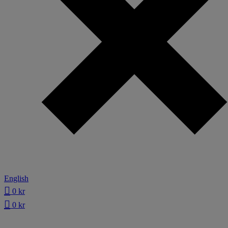
English
0
kr
0
kr