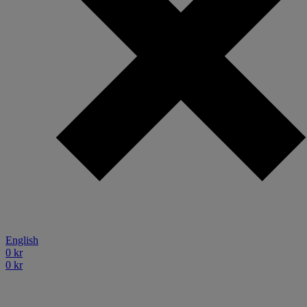
English
0
kr
0
kr