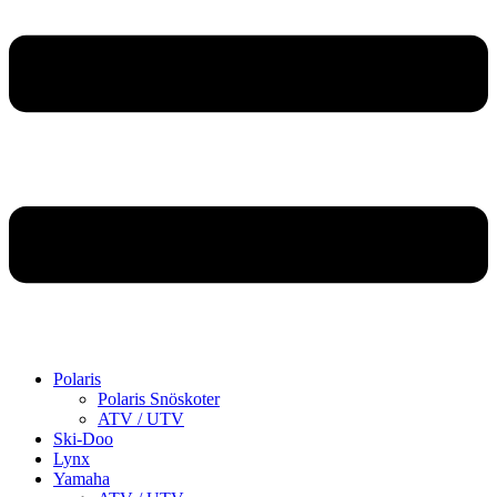
Polaris
Polaris Snöskoter
ATV / UTV
Ski-Doo
Lynx
Yamaha