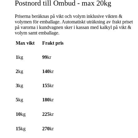
Postnord till Ombud - max 20kg
Priserna beräknas på vikt och volym inklusive vikten &
volymen för emballage. Automatiskt uträkning av frakt priset
på varorna i kundvagnen sker i kassan med kalkyl på vikt &
volym samt emballage.
Max vikt
Frakt pris
1
kg
99
kr
2
kg
140
kr
3
kg
155
kr
5
kg
180
kr
10
kg
225
kr
15
kg
270
kr