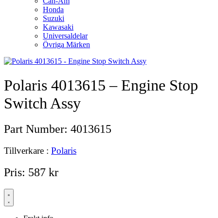
Can-Am
Honda
Suzuki
Kawasaki
Universaldelar
Övriga Märken
Polaris 4013615 – Engine Stop
Switch Assy
Part Number:
4013615
Tillverkare :
Polaris
Pris:
587
kr