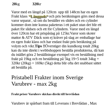
20
kg
320
kr
Varor med en längd på 120cm upp till 148cm har en egen
Frakt klass
“Långgods“
och pris beräkningen görs med dessa
varor separat , så om du beställer en slides och en cylinder
kommer dom inte kunna paketeras i ett paket utan det blir ett
paket för slidsen och ett för Cylindern. Varor med en längd
över 120cm har ett prispåslag på 125kr.Varor som skoter
mattor & ATV Däck som ej kräver på slag av emballage har
en egen frakt klass och har endast frakt pris beräkning på
volym och vikt.
Tips !!
Överstiger din kundkorg totalt 20kg
kan du inte direkt i webbshoppen beställa produkterna, då kan
du istället göra 2 beställningar exempel vis en beställning med
frakt på 19kg och en beställning på 5kg 19+5 totalt 34kg =
320kr (20kg) + 169kr (5kg) detta blir ofta det snabbast sättet
att beställa på.
Pristabell Frakter inom Sverige
Varubrev - max 2kg
Frakt priser Varubrev skickas direkt till brevlådan
Varubrev är spårbart fram till Leverans i Brevlådan , Max