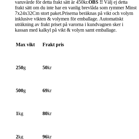
varuvärde för detta frakt sätt är 450kr.
OBS !!
Välj ej detta
frakt sätt om du inte har en vanlig brevlåda som rymmer Minst
7x24x32Cm stort paket.Priserna beräknas på vikt och volym
inklusive vikten & volymen för emballage. Automatiskt
uträkning av frakt priset på varorna i kundvagnen sker i
kassan med kalkyl på vikt & volym samt emballage.
Max vikt
Frakt pris
250
g
50
kr
500
g
69
kr
1
kg
80
kr
2
kg
96
kr