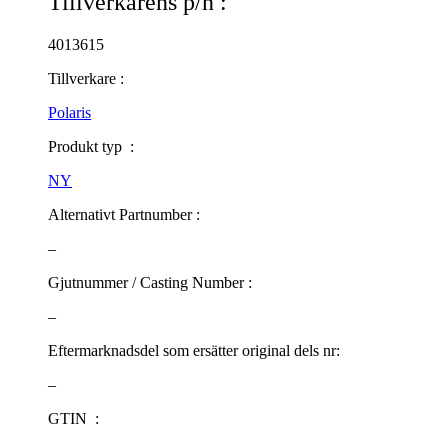
Tillverkarens p/n :
4013615
Tillverkare :
Polaris
Produkt typ :
NY
Alternativt Partnumber :
–
Gjutnummer / Casting Number :
–
Eftermarknadsdel som ersätter original dels nr:
–
GTIN :