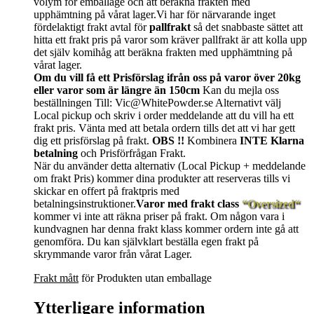
volym för emballage och att beräkna frakten med
upphämtning på vårat lager.Vi har för närvarande inget
fördelaktigt frakt avtal för
pallfrakt
så det snabbaste sättet att
hitta ett frakt pris på varor som kräver pallfrakt är att kolla upp
det själv komihåg att beräkna frakten med upphämtning på
vårat lager.
Om du vill få ett Prisförslag ifrån oss på varor över 20kg
eller varor som är längre än 150cm
Kan du mejla oss
beställningen Till: Vic@WhitePowder.se Alternativt välj
Local pickup och skriv i order meddelande att du vill ha ett
frakt pris. Vänta med att betala ordern tills det att vi har gett
dig ett prisförslag på frakt.
OBS !!
Kombinera
INTE Klarna
betalning
och Prisförfrågan Frakt.
När du använder detta alternativ (Local Pickup + meddelande
om frakt Pris) kommer dina produkter att reserveras tills vi
skickar en offert på fraktpris med
betalningsinstruktioner.
Varor med frakt class
“Oversized“
kommer vi inte att räkna priser på frakt. Om någon vara i
kundvagnen har denna frakt klass kommer ordern inte gå att
genomföra. Du kan självklart beställa egen frakt på
skrymmande varor från vårat Lager.
Frakt mått
för Produkten utan emballage
Ytterligare information