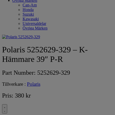
Övriga Märken
Can-Am
Honda
Suzuki
Kawasaki
Universaldelar
Övriga Märken
Polaris 5252629-329 – K-
Hämmare 39″ P-R
Part Number:
5252629-329
Tillverkare :
Polaris
Pris:
380
kr