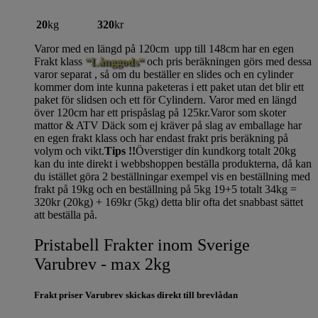
20
kg
320
kr
Varor med en längd på 120cm upp till 148cm har en egen
Frakt klass
“Långgods“
och pris beräkningen görs med dessa
varor separat , så om du beställer en slides och en cylinder
kommer dom inte kunna paketeras i ett paket utan det blir ett
paket för slidsen och ett för Cylindern. Varor med en längd
över 120cm har ett prispåslag på 125kr.Varor som skoter
mattor & ATV Däck som ej kräver på slag av emballage har
en egen frakt klass och har endast frakt pris beräkning på
volym och vikt.
Tips !!
Överstiger din kundkorg totalt 20kg
kan du inte direkt i webbshoppen beställa produkterna, då kan
du istället göra 2 beställningar exempel vis en beställning med
frakt på 19kg och en beställning på 5kg 19+5 totalt 34kg =
320kr (20kg) + 169kr (5kg) detta blir ofta det snabbast sättet
att beställa på.
Pristabell Frakter inom Sverige
Varubrev - max 2kg
Frakt priser Varubrev skickas direkt till brevlådan