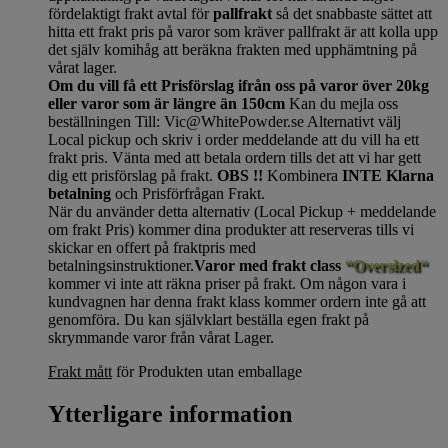
fördelaktigt frakt avtal för
pallfrakt
så det snabbaste sättet att
hitta ett frakt pris på varor som kräver pallfrakt är att kolla upp
det själv komihåg att beräkna frakten med upphämtning på
vårat lager.
Om du vill få ett Prisförslag ifrån oss på varor över 20kg
eller varor som är längre än 150cm
Kan du mejla oss
beställningen Till: Vic@WhitePowder.se Alternativt välj
Local pickup och skriv i order meddelande att du vill ha ett
frakt pris. Vänta med att betala ordern tills det att vi har gett
dig ett prisförslag på frakt.
OBS !!
Kombinera
INTE Klarna
betalning
och Prisförfrågan Frakt.
När du använder detta alternativ (Local Pickup + meddelande
om frakt Pris) kommer dina produkter att reserveras tills vi
skickar en offert på fraktpris med
betalningsinstruktioner.
Varor med frakt class
“Oversized“
kommer vi inte att räkna priser på frakt. Om någon vara i
kundvagnen har denna frakt klass kommer ordern inte gå att
genomföra. Du kan självklart beställa egen frakt på
skrymmande varor från vårat Lager.
Frakt mått
för Produkten utan emballage
Ytterligare information