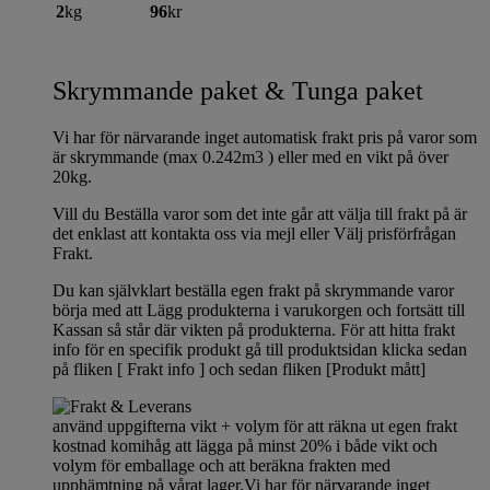
2
kg
96
kr
Skrymmande paket & Tunga paket
Vi har för närvarande inget automatisk frakt pris på varor som
är skrymmande (max 0.242m3 ) eller med en vikt på över
20kg.
Vill du Beställa varor som det inte går att välja till frakt på är
det enklast att kontakta oss via mejl eller Välj prisförfrågan
Frakt.
Du kan självklart beställa egen frakt på skrymmande varor
börja med att Lägg produkterna i varukorgen och fortsätt till
Kassan så står där vikten på produkterna. För att hitta frakt
info för en specifik produkt gå till produktsidan klicka sedan
på fliken [ Frakt info ] och sedan fliken [Produkt mått]
använd uppgifterna vikt + volym för att räkna ut egen frakt
kostnad komihåg att lägga på minst 20% i både vikt och
volym för emballage och att beräkna frakten med
upphämtning på vårat lager.Vi har för närvarande inget