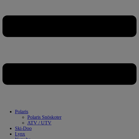
Polaris
Polaris Snöskoter
ATV / UTV
Ski-Doo
Lynx