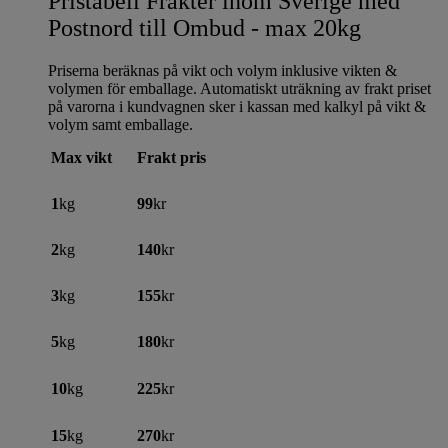
Pristabell Frakter inom Sverige med
Postnord till Ombud - max 20kg
Priserna beräknas på vikt och volym inklusive vikten &
volymen för emballage. Automatiskt uträkning av frakt priset
på varorna i kundvagnen sker i kassan med kalkyl på vikt &
volym samt emballage.
Max vikt
Frakt pris
1
kg
99
kr
2
kg
140
kr
3
kg
155
kr
5
kg
180
kr
10
kg
225
kr
15
kg
270
kr