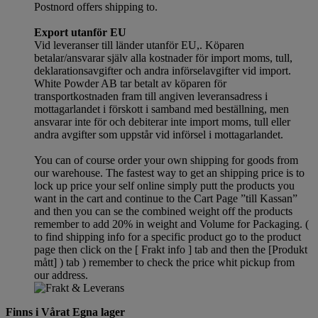
Postnord offers shipping to.
Export utanför EU
Vid leveranser till länder utanför EU,. Köparen
betalar/ansvarar själv alla kostnader för import moms, tull,
deklarationsavgifter och andra införselavgifter vid import.
White Powder AB tar betalt av köparen för
transportkostnaden fram till angiven leveransadress i
mottagarlandet i förskott i samband med beställning, men
ansvarar inte för och debiterar inte import moms, tull eller
andra avgifter som uppstår vid införsel i mottagarlandet.
You can of course order your own shipping for goods from
our warehouse. The fastest way to get an shipping price is to
lock up price your self online simply putt the products you
want in the cart and continue to the Cart Page ”till Kassan”
and then you can se the combined weight off the products
remember to add 20% in weight and Volume for Packaging. (
to find shipping info for a specific product go to the product
page then click on the [ Frakt info ] tab and then the [Produkt
mått] ) tab )
remember
to check the price whit pickup from
our address.
Finns i Vårat Egna lager