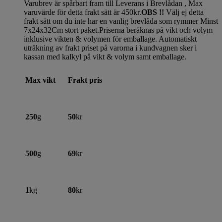
Varubrev är spårbart fram till Leverans i Brevlådan , Max
varuvärde för detta frakt sätt är 450kr.
OBS !!
Välj ej detta
frakt sätt om du inte har en vanlig brevlåda som rymmer Minst
7x24x32Cm stort paket.Priserna beräknas på vikt och volym
inklusive vikten & volymen för emballage. Automatiskt
uträkning av frakt priset på varorna i kundvagnen sker i
kassan med kalkyl på vikt & volym samt emballage.
Max vikt
Frakt pris
250
g
50
kr
500
g
69
kr
1
kg
80
kr