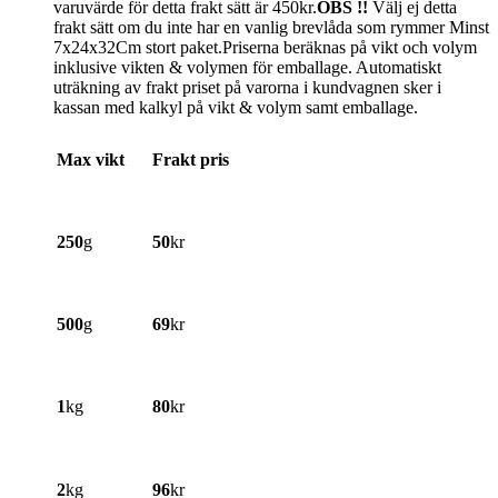
varuvärde för detta frakt sätt är 450kr.
OBS !!
Välj ej detta
frakt sätt om du inte har en vanlig brevlåda som rymmer Minst
7x24x32Cm stort paket.Priserna beräknas på vikt och volym
inklusive vikten & volymen för emballage. Automatiskt
uträkning av frakt priset på varorna i kundvagnen sker i
kassan med kalkyl på vikt & volym samt emballage.
Max vikt
Frakt pris
250
g
50
kr
500
g
69
kr
1
kg
80
kr
2
kg
96
kr