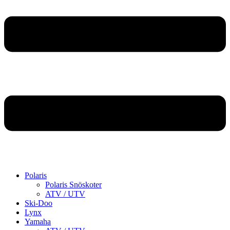
Polaris
Polaris Snöskoter
ATV / UTV
Ski-Doo
Lynx
Yamaha