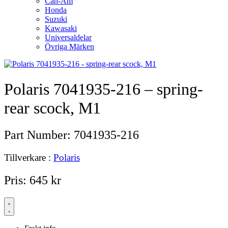
Can-Am
Honda
Suzuki
Kawasaki
Universaldelar
Övriga Märken
Polaris 7041935-216 – spring-
rear scock, M1
Part Number:
7041935-216
Tillverkare :
Polaris
Pris:
645
kr