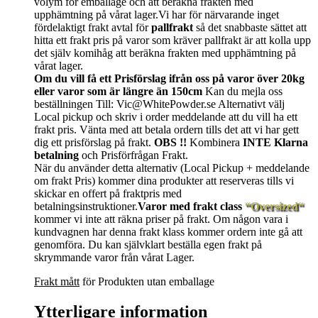
volym för emballage och att beräkna frakten med
upphämtning på vårat lager.Vi har för närvarande inget
fördelaktigt frakt avtal för
pallfrakt
så det snabbaste sättet att
hitta ett frakt pris på varor som kräver pallfrakt är att kolla upp
det själv komihåg att beräkna frakten med upphämtning på
vårat lager.
Om du vill få ett Prisförslag ifrån oss på varor över 20kg
eller varor som är längre än 150cm
Kan du mejla oss
beställningen Till: Vic@WhitePowder.se Alternativt välj
Local pickup och skriv i order meddelande att du vill ha ett
frakt pris. Vänta med att betala ordern tills det att vi har gett
dig ett prisförslag på frakt.
OBS !!
Kombinera
INTE Klarna
betalning
och Prisförfrågan Frakt.
När du använder detta alternativ (Local Pickup + meddelande
om frakt Pris) kommer dina produkter att reserveras tills vi
skickar en offert på fraktpris med
betalningsinstruktioner.
Varor med frakt class
“Oversized“
kommer vi inte att räkna priser på frakt. Om någon vara i
kundvagnen har denna frakt klass kommer ordern inte gå att
genomföra. Du kan självklart beställa egen frakt på
skrymmande varor från vårat Lager.
Frakt mått
för Produkten utan emballage
Ytterligare information