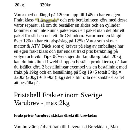
20
kg
320
kr
Varor med en längd på 120cm upp till 148cm har en egen
Frakt klass
“Långgods“
och pris beräkningen görs med dessa
varor separat , så om du beställer en slides och en cylinder
kommer dom inte kunna paketeras i ett paket utan det blir ett
paket för slidsen och ett för Cylindern. Varor med en längd
över 120cm har ett prispåslag på 125kr.Varor som skoter
mattor & ATV Däck som ej kräver på slag av emballage har
en egen frakt klass och har endast frakt pris beräkning på
volym och vikt.
Tips !!
Överstiger din kundkorg totalt 20kg
kan du inte direkt i webbshoppen beställa produkterna, då kan
du istället göra 2 beställningar exempel vis en beställning med
frakt på 19kg och en beställning på 5kg 19+5 totalt 34kg =
320kr (20kg) + 169kr (5kg) detta blir ofta det snabbast sättet
att beställa på.
Pristabell Frakter inom Sverige
Varubrev - max 2kg
Frakt priser Varubrev skickas direkt till brevlådan
Varubrev är spårbart fram till Leverans i Brevlådan , Max