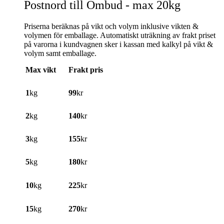
Postnord till Ombud - max 20kg
Priserna beräknas på vikt och volym inklusive vikten &
volymen för emballage. Automatiskt uträkning av frakt priset
på varorna i kundvagnen sker i kassan med kalkyl på vikt &
volym samt emballage.
Max vikt
Frakt pris
1
kg
99
kr
2
kg
140
kr
3
kg
155
kr
5
kg
180
kr
10
kg
225
kr
15
kg
270
kr