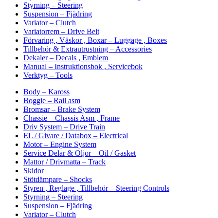
Styrning – Steering
Suspension – Fjädring
Variator – Clutch
Variatorrem – Drive Belt
Förvaring , Väskor , Boxar – Luggage , Boxes
Tillbehör & Extrautrustning – Accessories
Dekaler – Decals , Emblem
Manual – Instruktionsbok , Servicebok
Verktyg – Tools
Body – Kaross
Boggie – Rail asm
Bromsar – Brake System
Chassie – Chassis Asm , Frame
Driv System – Drive Train
EL / Givare / Databox – Electrical
Motor – Engine System
Service Delar & Oljor – Oil / Gasket
Mattor / Drivmatta – Track
Skidor
Stötdämpare – Shocks
Styren , Reglage , Tillbehör – Steering Controls
Styrning – Steering
Suspension – Fjädring
Variator – Clutch