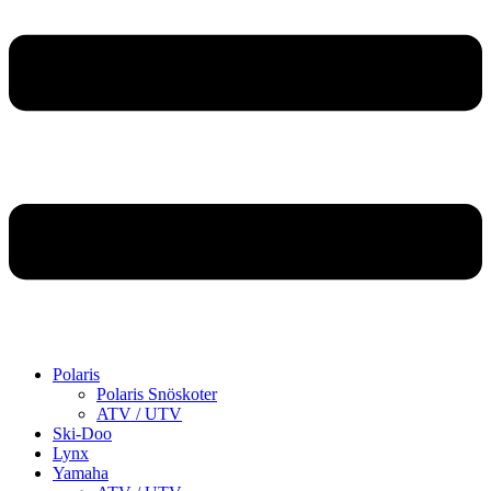
Polaris
Polaris Snöskoter
ATV / UTV
Ski-Doo
Lynx
Yamaha