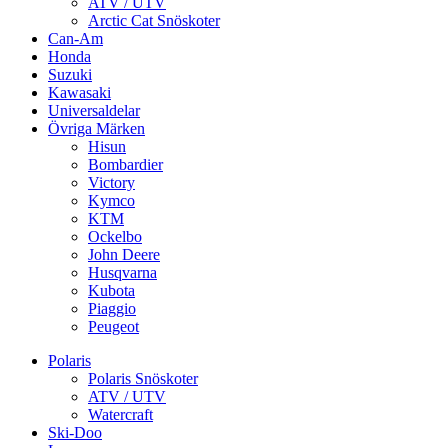
ATV / UTV
Arctic Cat Snöskoter
Can-Am
Honda
Suzuki
Kawasaki
Universaldelar
Övriga Märken
Hisun
Bombardier
Victory
Kymco
KTM
Ockelbo
John Deere
Husqvarna
Kubota
Piaggio
Peugeot
Polaris
Polaris Snöskoter
ATV / UTV
Watercraft
Ski-Doo