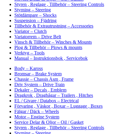
Styren , Reglage , Tillbehör – Steering Controls
Styrning – Steering
Stötdämpare – Shocks
Suspension – Fjädring
Tillbehör & Extrautrustning – Accessories
Variator – Clutch
Variatorrem – Drive Belt
Vinsch & Tillbehör – Winches & Mounts
Plog & Tillbehör – Plows & mounts
Verktyg – Tools
Manual – Instruktionsbok , Servicebok
Body – Kaross
Bromsar – Brake System
Chassie – Chassis Asm , Frame
Driv System – Drive Train
Dekaler – Decals , Emblem
Dragkrok , Dragbågar – Trailers , Hitches
EL / Givare / Databox – Electrical
Förvaring , Väskor , Boxar – Luggage , Boxes
Fälgar / Däck – Wheels
Motor – Engine System
Service Delar & Oljor – Oil / Gasket
Styren , Reglage , Tillbehör – Steering Controls
Styrning – Steering