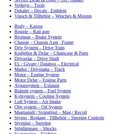
Verktyg – Tools
Dekaler – Decals , Emblem
Vinsch & Tillbehör – Winches & Mounts
Body – Kaross
Boggie – Rail asm
Bromsar – Brake System
Chassie – Chassis Asm , Frame
Driv System – Drive Train
Kedjehus & Delar – Chaincase & Parts
Drivaxlar – Drive Shaft
EL / Givare / Databox – Electrical
Mattor / Drivmatta – Track
Motor – Engine System
Motor Delar – Engine Parts
Avgassystem – Exhaust
Bränsle system – Fuel System
Kylsystem – Cooling System
Luft System – Air Intake
Olje system – Oil System
Magnapull / Svänghjul – Mag / Recoil
Styren , Reglage , Tillbehör – Steering Controls
Styrning – Steering
Stötdämpare – Shocks
Suspension – Fjädring