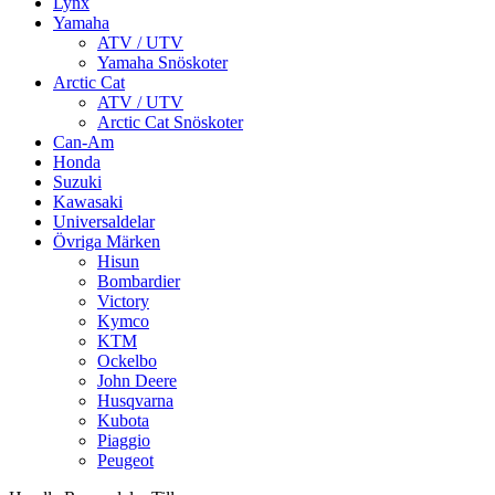
Lynx
Yamaha
ATV / UTV
Yamaha Snöskoter
Arctic Cat
ATV / UTV
Arctic Cat Snöskoter
Can-Am
Honda
Suzuki
Kawasaki
Universaldelar
Övriga Märken
Hisun
Bombardier
Victory
Kymco
KTM
Ockelbo
John Deere
Husqvarna
Kubota
Piaggio
Peugeot