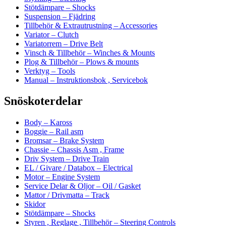
Stötdämpare – Shocks
Suspension – Fjädring
Tillbehör & Extrautrustning – Accessories
Variator – Clutch
Variatorrem – Drive Belt
Vinsch & Tillbehör – Winches & Mounts
Plog & Tillbehör – Plows & mounts
Verktyg – Tools
Manual – Instruktionsbok , Servicebok
Snöskoterdelar
Body – Kaross
Boggie – Rail asm
Bromsar – Brake System
Chassie – Chassis Asm , Frame
Driv System – Drive Train
EL / Givare / Databox – Electrical
Motor – Engine System
Service Delar & Oljor – Oil / Gasket
Mattor / Drivmatta – Track
Skidor
Stötdämpare – Shocks
Styren , Reglage , Tillbehör – Steering Controls