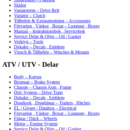
Skidor
Variatorrem – Drive Belt
Variator – Clutch
Tillbehör & Extrautrustning – Accessories
Förvaring , Väskor , Boxar – Luggage , Boxes
Manual – Instruktionsbok , Servicebok
Service Delar & Oljor – Oil / Gasket
Verktyg – Tools
Dekaler – Decals , Emblem
Vinsch & Tillbehör – Winches & Mounts
ATV / UTV - Delar
Body – Kaross
Bromsar – Brake System
Chassie – Chassis Asm , Frame
Driv System – Drive Train
Dekaler – Decals , Emblem
Dragkrok , Dragbågar – Trailers , Hitches
EL / Givare / Databox – Electrical
Förvaring , Väskor , Boxar – Luggage , Boxes
Fälgar / Däck – Wheels
Motor – Engine System
Service Delar & Oljor – Oil / Gasket