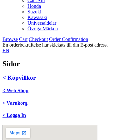
Can-Am
Honda
Suzuki
Kawasaki
Universaldelar
Övriga Märken
Browse
Cart
Checkout
Order Confirmation
En orderbekräftelse har skickats till din E-post adress.
EN
Sidor
< Köpvillkor
< Web Shop
< Varukorg
< Logga In