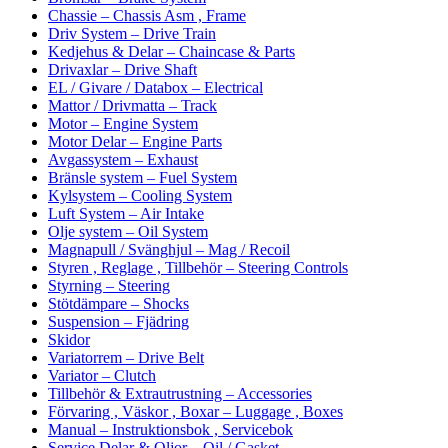
Chassie – Chassis Asm , Frame
Driv System – Drive Train
Kedjehus & Delar – Chaincase & Parts
Drivaxlar – Drive Shaft
EL / Givare / Databox – Electrical
Mattor / Drivmatta – Track
Motor – Engine System
Motor Delar – Engine Parts
Avgassystem – Exhaust
Bränsle system – Fuel System
Kylsystem – Cooling System
Luft System – Air Intake
Olje system – Oil System
Magnapull / Svänghjul – Mag / Recoil
Styren , Reglage , Tillbehör – Steering Controls
Styrning – Steering
Stötdämpare – Shocks
Suspension – Fjädring
Skidor
Variatorrem – Drive Belt
Variator – Clutch
Tillbehör & Extrautrustning – Accessories
Förvaring , Väskor , Boxar – Luggage , Boxes
Manual – Instruktionsbok , Servicebok
Service Delar & Oljor – Oil / Gasket