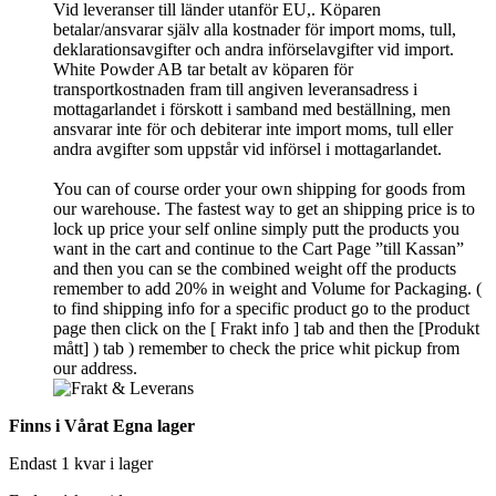
Vid leveranser till länder utanför EU,. Köparen
betalar/ansvarar själv alla kostnader för import moms, tull,
deklarationsavgifter och andra införselavgifter vid import.
White Powder AB tar betalt av köparen för
transportkostnaden fram till angiven leveransadress i
mottagarlandet i förskott i samband med beställning, men
ansvarar inte för och debiterar inte import moms, tull eller
andra avgifter som uppstår vid införsel i mottagarlandet.
You can of course order your own shipping for goods from
our warehouse. The fastest way to get an shipping price is to
lock up price your self online simply putt the products you
want in the cart and continue to the Cart Page ”till Kassan”
and then you can se the combined weight off the products
remember to add 20% in weight and Volume for Packaging. (
to find shipping info for a specific product go to the product
page then click on the [ Frakt info ] tab and then the [Produkt
mått] ) tab )
remember
to check the price whit pickup from
our address.
Finns i Vårat Egna lager
Endast 1 kvar i lager