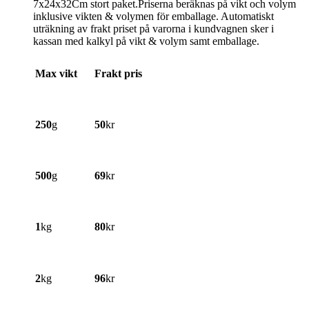
7x24x32Cm stort paket.Priserna beräknas på vikt och volym
inklusive vikten & volymen för emballage. Automatiskt
uträkning av frakt priset på varorna i kundvagnen sker i
kassan med kalkyl på vikt & volym samt emballage.
Max vikt
Frakt pris
250
g
50
kr
500
g
69
kr
1
kg
80
kr
2
kg
96
kr