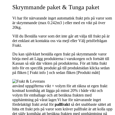
Skrymmande paket & Tunga paket
Vi har för närvarande inget automatisk frakt pris på varor som
är skrymmande (max 0.242m3 ) eller med en vikt på över
20kg.
Vill du Beställa varor som det inte går att välja till frakt på är
det enklast att kontakta oss via mejl eller Välj prisförfrågan
Frakt.
Du kan självklart beställa egen frakt på skrymmande varor
börja med att Lägg produkterna i varukorgen och fortsätt till
Kassan så står där vikten på produkterna. För att hitta frakt
info för en specifik produkt gå till produktsidan klicka sedan
på fliken [ Frakt info ] och sedan fliken [Produkt mått]
använd uppgifterna vikt + volym för att räkna ut egen frakt
kostnad komihåg att lägga på minst 20% i både vikt och
volym för emballage och att beräkna frakten med
upphämtning på vårat lager.Vi har för närvarande inget
fördelaktigt frakt avtal för
pallfrakt
så det snabbaste sättet att
hitta ett frakt pris på varor som kräver pallfrakt är att kolla upp
det själv komihåg att beräkna frakten med upphämtning på