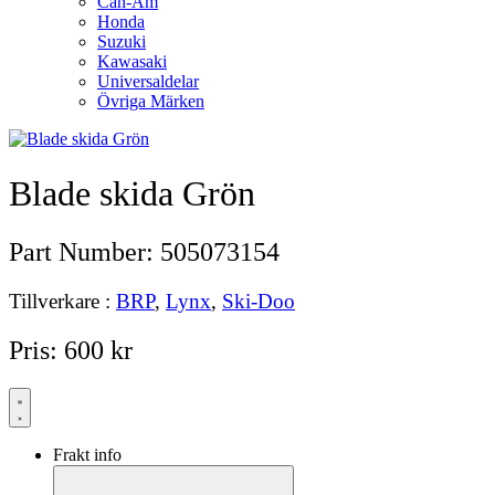
Can-Am
Honda
Suzuki
Kawasaki
Universaldelar
Övriga Märken
Blade skida Grön
Part Number:
505073154
Tillverkare :
BRP
,
Lynx
,
Ski-Doo
Pris:
600
kr
Frakt info