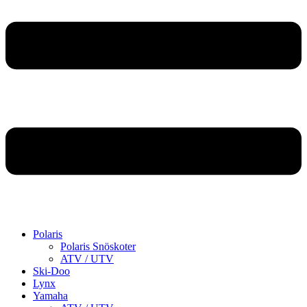
Polaris
Polaris Snöskoter
ATV / UTV
Ski-Doo
Lynx
Yamaha