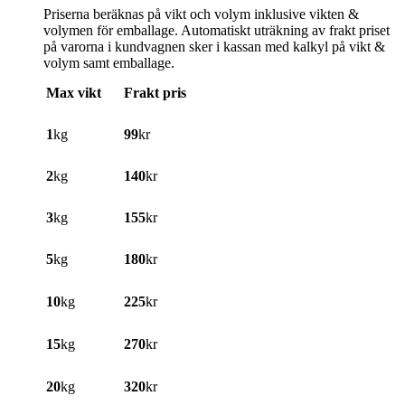
Priserna beräknas på vikt och volym inklusive vikten &
volymen för emballage. Automatiskt uträkning av frakt priset
på varorna i kundvagnen sker i kassan med kalkyl på vikt &
volym samt emballage.
Max vikt
Frakt pris
1
kg
99
kr
2
kg
140
kr
3
kg
155
kr
5
kg
180
kr
10
kg
225
kr
15
kg
270
kr
20
kg
320
kr