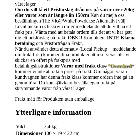
vårat lager.
Om du vill få ett Prisförslag ifrån oss på varor över 20kg
eller varor som är längre än 150cm
Kan du mejla oss
beställningen Till: Vic@WhitePowder.se Alternativt välj
Local pickup och skriv i order meddelande att du vill ha ett
frakt pris. Vänta med att betala ordern tills det att vi har gett
dig ett prisförslag på frakt.
OBS !!
Kombinera
INTE Klarna
betalning
och Prisförfrågan Frakt.
När du använder detta alternativ (Local Pickup + meddelande
om frakt Pris) kommer dina produkter att reserveras tills vi
skickar en offert på fraktpris med
betalningsinstruktioner.
Varor med frakt class
“Oversized“
kommer vi inte att räkna priser på frakt. Om någon vara i
kundvagnen har denna frakt klass kommer ordern inte gå att
genomföra. Du kan självklart beställa egen frakt på
skrymmande varor från vårat Lager.
Frakt mått
för Produkten utan emballage
Ytterligare information
Vikt
3,4 kg
Dimensioner
100 × 19 × 22 cm