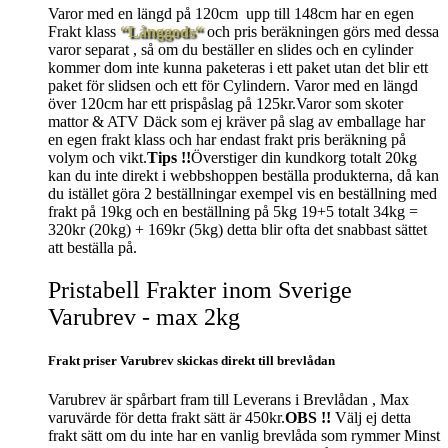
Varor med en längd på 120cm upp till 148cm har en egen
Frakt klass
“Långgods“
och pris beräkningen görs med dessa
varor separat , så om du beställer en slides och en cylinder
kommer dom inte kunna paketeras i ett paket utan det blir ett
paket för slidsen och ett för Cylindern. Varor med en längd
över 120cm har ett prispåslag på 125kr.Varor som skoter
mattor & ATV Däck som ej kräver på slag av emballage har
en egen frakt klass och har endast frakt pris beräkning på
volym och vikt.
Tips !!
Överstiger din kundkorg totalt 20kg
kan du inte direkt i webbshoppen beställa produkterna, då kan
du istället göra 2 beställningar exempel vis en beställning med
frakt på 19kg och en beställning på 5kg 19+5 totalt 34kg =
320kr (20kg) + 169kr (5kg) detta blir ofta det snabbast sättet
att beställa på.
Pristabell Frakter inom Sverige
Varubrev - max 2kg
Frakt priser Varubrev skickas direkt till brevlådan
Varubrev är spårbart fram till Leverans i Brevlådan , Max
varuvärde för detta frakt sätt är 450kr.
OBS !!
Välj ej detta
frakt sätt om du inte har en vanlig brevlåda som rymmer Minst