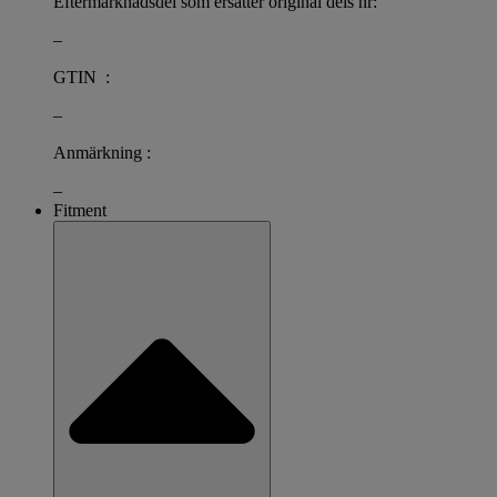
Eftermarknadsdel som ersätter original dels nr:
–
GTIN :
–
Anmärkning :
–
Fitment