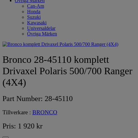
Övriga Märken
Can-Am
Honda
Suzuki
Kawasaki
Universaldelar
Övriga Märken
Bronco 28-45110 komplett
Drivaxel Polaris 500/700 Ranger
(4X4)
Part Number:
28-45110
Tillverkare :
BRONCO
Pris:
1 920
kr