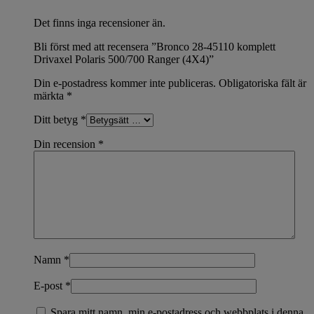
Det finns inga recensioner än.
Bli först med att recensera ”Bronco 28-45110 komplett
Drivaxel Polaris 500/700 Ranger (4X4)”
Din e-postadress kommer inte publiceras.
Obligatoriska fält är
märkta
*
Ditt betyg
*
Din recension
*
Namn
*
E-post
*
Spara mitt namn, min e-postadress och webbplats i denna