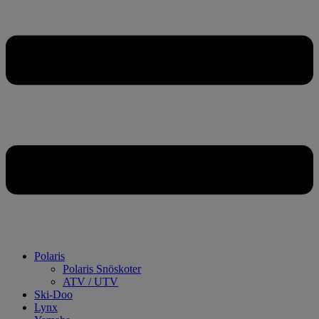
Polaris
Polaris Snöskoter
ATV / UTV
Ski-Doo
Lynx