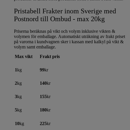
Pristabell Frakter inom Sverige med
Postnord till Ombud - max 20kg
Priserna beräknas på vikt och volym inklusive vikten &
volymen för emballage. Automatiskt uträkning av frakt priset
på varorna i kundvagnen sker i kassan med kalkyl på vikt &
volym samt emballage.
Max vikt
Frakt pris
1
kg
99
kr
2
kg
140
kr
3
kg
155
kr
5
kg
180
kr
10
kg
225
kr