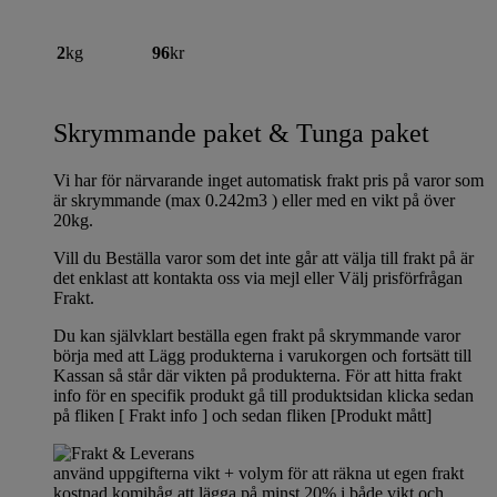
2
kg
96
kr
Skrymmande paket & Tunga paket
Vi har för närvarande inget automatisk frakt pris på varor som
är skrymmande (max 0.242m3 ) eller med en vikt på över
20kg.
Vill du Beställa varor som det inte går att välja till frakt på är
det enklast att kontakta oss via mejl eller Välj prisförfrågan
Frakt.
Du kan självklart beställa egen frakt på skrymmande varor
börja med att Lägg produkterna i varukorgen och fortsätt till
Kassan så står där vikten på produkterna. För att hitta frakt
info för en specifik produkt gå till produktsidan klicka sedan
på fliken [ Frakt info ] och sedan fliken [Produkt mått]
använd uppgifterna vikt + volym för att räkna ut egen frakt
kostnad komihåg att lägga på minst 20% i både vikt och