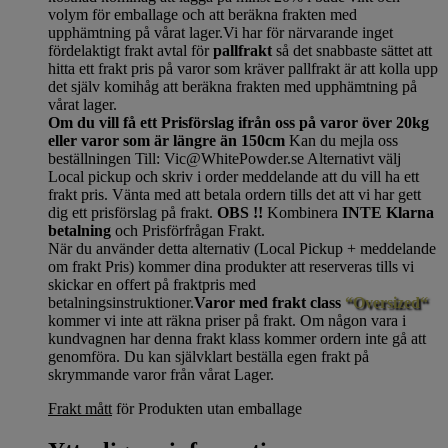
volym för emballage och att beräkna frakten med
upphämtning på vårat lager.Vi har för närvarande inget
fördelaktigt frakt avtal för
pallfrakt
så det snabbaste sättet att
hitta ett frakt pris på varor som kräver pallfrakt är att kolla upp
det själv komihåg att beräkna frakten med upphämtning på
vårat lager.
Om du vill få ett Prisförslag ifrån oss på varor över 20kg
eller varor som är längre än 150cm
Kan du mejla oss
beställningen Till: Vic@WhitePowder.se Alternativt välj
Local pickup och skriv i order meddelande att du vill ha ett
frakt pris. Vänta med att betala ordern tills det att vi har gett
dig ett prisförslag på frakt.
OBS !!
Kombinera
INTE Klarna
betalning
och Prisförfrågan Frakt.
När du använder detta alternativ (Local Pickup + meddelande
om frakt Pris) kommer dina produkter att reserveras tills vi
skickar en offert på fraktpris med
betalningsinstruktioner.
Varor med frakt class
“Oversized“
kommer vi inte att räkna priser på frakt. Om någon vara i
kundvagnen har denna frakt klass kommer ordern inte gå att
genomföra. Du kan självklart beställa egen frakt på
skrymmande varor från vårat Lager.
Frakt mått
för Produkten utan emballage