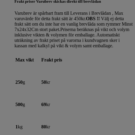
Frakt priser Varubrev skickas direkt till brevlådan
Varubrev är spårbart fram till Leverans i Brevlådan , Max
varuvärde för detta frakt sätt är 450kr.
OBS !!
Välj ej detta
frakt sätt om du inte har en vanlig brevlåda som rymmer Minst
7x24x32Cm stort paket.Priserna beräknas på vikt och volym
inklusive vikten & volymen för emballage. Automatiskt
uträkning av frakt priset på varorna i kundvagnen sker i
kassan med kalkyl på vikt & volym samt emballage.
Max vikt
Frakt pris
250
g
50
kr
500
g
69
kr
1
kg
80
kr