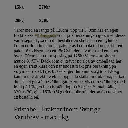
15
kg
270
kr
20
kg
320
kr
Varor med en längd på 120cm upp till 148cm har en egen
Frakt klass
“Långgods“
och pris beräkningen görs med dessa
varor separat , så om du beställer en slides och en cylinder
kommer dom inte kunna paketeras i ett paket utan det blir ett
paket för slidsen och ett för Cylindern. Varor med en längd
över 120cm har ett prispåslag på 125kr.Varor som skoter
mattor & ATV Däck som ej kräver på slag av emballage har
en egen frakt klass och har endast frakt pris beräkning på
volym och vikt.
Tips !!
Överstiger din kundkorg totalt 20kg
kan du inte direkt i webbshoppen beställa produkterna, då kan
du istället göra 2 beställningar exempel vis en beställning med
frakt på 19kg och en beställning på 5kg 19+5 totalt 34kg =
320kr (20kg) + 169kr (5kg) detta blir ofta det snabbast sättet
att beställa på.
Pristabell Frakter inom Sverige
Varubrev - max 2kg