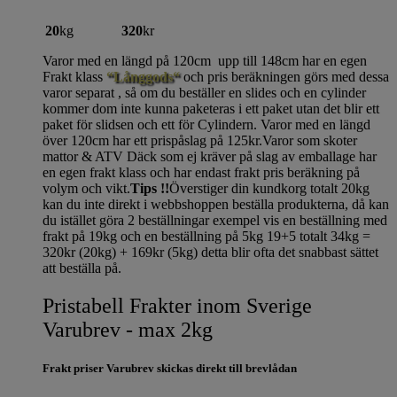
20
kg
320
kr
Varor med en längd på 120cm upp till 148cm har en egen
Frakt klass
“Långgods“
och pris beräkningen görs med dessa
varor separat , så om du beställer en slides och en cylinder
kommer dom inte kunna paketeras i ett paket utan det blir ett
paket för slidsen och ett för Cylindern. Varor med en längd
över 120cm har ett prispåslag på 125kr.Varor som skoter
mattor & ATV Däck som ej kräver på slag av emballage har
en egen frakt klass och har endast frakt pris beräkning på
volym och vikt.
Tips !!
Överstiger din kundkorg totalt 20kg
kan du inte direkt i webbshoppen beställa produkterna, då kan
du istället göra 2 beställningar exempel vis en beställning med
frakt på 19kg och en beställning på 5kg 19+5 totalt 34kg =
320kr (20kg) + 169kr (5kg) detta blir ofta det snabbast sättet
att beställa på.
Pristabell Frakter inom Sverige
Varubrev - max 2kg
Frakt priser Varubrev skickas direkt till brevlådan