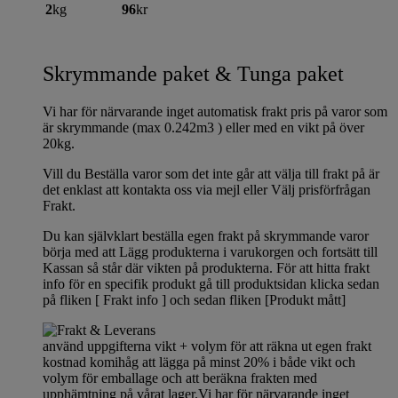
2
kg
96
kr
Skrymmande paket & Tunga paket
Vi har för närvarande inget automatisk frakt pris på varor som
är skrymmande (max 0.242m3 ) eller med en vikt på över
20kg.
Vill du Beställa varor som det inte går att välja till frakt på är
det enklast att kontakta oss via mejl eller Välj prisförfrågan
Frakt.
Du kan självklart beställa egen frakt på skrymmande varor
börja med att Lägg produkterna i varukorgen och fortsätt till
Kassan så står där vikten på produkterna. För att hitta frakt
info för en specifik produkt gå till produktsidan klicka sedan
på fliken [ Frakt info ] och sedan fliken [Produkt mått]
använd uppgifterna vikt + volym för att räkna ut egen frakt
kostnad komihåg att lägga på minst 20% i både vikt och
volym för emballage och att beräkna frakten med
upphämtning på vårat lager.Vi har för närvarande inget