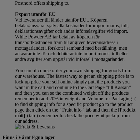
Postnord offers shipping to.
Export utanför EU
Vid leveranser till länder utanför EU,. Köparen
betalar/ansvarar själv alla kostnader för import moms, tull,
deklarationsavgifter och andra införselavgifter vid import.
White Powder AB tar betalt av köparen för
transportkostnaden fram till angiven leveransadress i
mottagarlandet i förskott i samband med beställning, men
ansvarar inte för och debiterar inte import moms, tull eller
andra avgifter som uppstår vid införsel i mottagarlandet.
You can of course order your own shipping for goods from
our warehouse. The fastest way to get an shipping price is to
lock up price your self online simply putt the products you
want in the cart and continue to the Cart Page ”till Kassan”
and then you can se the combined weight off the products
remember to add 20% in weight and Volume for Packaging. (
to find shipping info for a specific product go to the product
page then click on the [ Frakt info ] tab and then the [Produkt
mått] ) tab )
remember
to check the price whit pickup from
our address.
Finns i Vårat Egna lager