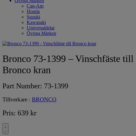
Övriga Märken
Can-Am
Honda
Suzuki
Kawasaki
Universaldelar
Övriga Märken
Bronco 73-1399 – Vinschfäste till
Bronco kran
Part Number:
73-1399
Tillverkare :
BRONCO
Pris:
639
kr