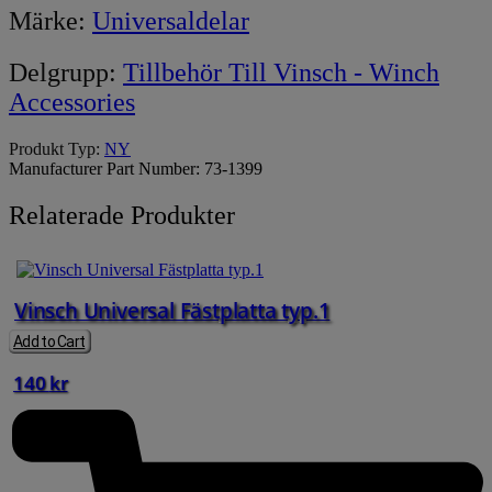
Märke:
Universaldelar
Delgrupp:
Tillbehör Till Vinsch - Winch
Accessories
Produkt Typ:
NY
Manufacturer Part Number:
73-1399
Relaterade Produkter
Vinsch Universal Fästplatta typ.1
Add to Cart
140
kr