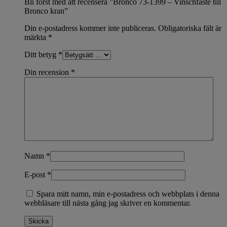
Bli först med att recensera ”Bronco 73-1399 – Vinschfäste till
Bronco kran”
Din e-postadress kommer inte publiceras.
Obligatoriska fält är
märkta
*
Ditt betyg
*
Din recension
*
Namn
*
E-post
*
Spara mitt namn, min e-postadress och webbplats i denna
webbläsare till nästa gång jag skriver en kommentar.