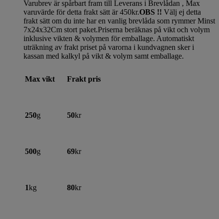
Varubrev är spårbart fram till Leverans i Brevlådan , Max
varuvärde för detta frakt sätt är 450kr.
OBS !!
Välj ej detta
frakt sätt om du inte har en vanlig brevlåda som rymmer Minst
7x24x32Cm stort paket.Priserna beräknas på vikt och volym
inklusive vikten & volymen för emballage. Automatiskt
uträkning av frakt priset på varorna i kundvagnen sker i
kassan med kalkyl på vikt & volym samt emballage.
Max vikt
Frakt pris
250
g
50
kr
500
g
69
kr
1
kg
80
kr