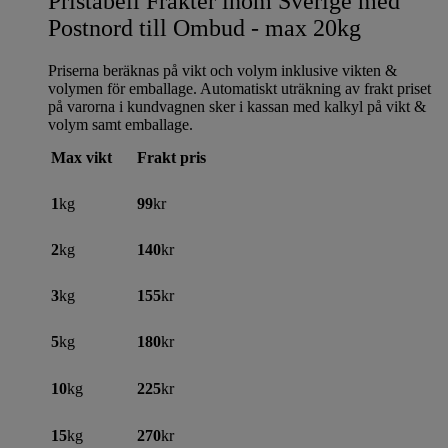
Pristabell Frakter inom Sverige med
Postnord till Ombud - max 20kg
Priserna beräknas på vikt och volym inklusive vikten &
volymen för emballage. Automatiskt uträkning av frakt priset
på varorna i kundvagnen sker i kassan med kalkyl på vikt &
volym samt emballage.
Max vikt
Frakt pris
1
kg
99
kr
2
kg
140
kr
3
kg
155
kr
5
kg
180
kr
10
kg
225
kr
15
kg
270
kr