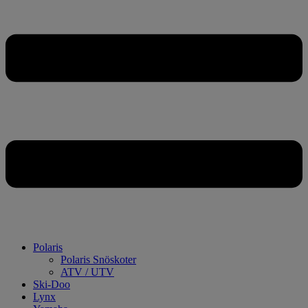
Polaris
Polaris Snöskoter
ATV / UTV
Ski-Doo
Lynx