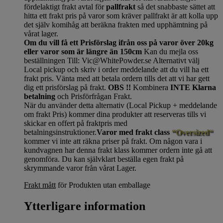
fördelaktigt frakt avtal för
pallfrakt
så det snabbaste sättet att
hitta ett frakt pris på varor som kräver pallfrakt är att kolla upp
det själv komihåg att beräkna frakten med upphämtning på
vårat lager.
Om du vill få ett Prisförslag ifrån oss på varor över 20kg
eller varor som är längre än 150cm
Kan du mejla oss
beställningen Till: Vic@WhitePowder.se Alternativt välj
Local pickup och skriv i order meddelande att du vill ha ett
frakt pris. Vänta med att betala ordern tills det att vi har gett
dig ett prisförslag på frakt.
OBS !!
Kombinera
INTE Klarna
betalning
och Prisförfrågan Frakt.
När du använder detta alternativ (Local Pickup + meddelande
om frakt Pris) kommer dina produkter att reserveras tills vi
skickar en offert på fraktpris med
betalningsinstruktioner.
Varor med frakt class
“Oversized“
kommer vi inte att räkna priser på frakt. Om någon vara i
kundvagnen har denna frakt klass kommer ordern inte gå att
genomföra. Du kan självklart beställa egen frakt på
skrymmande varor från vårat Lager.
Frakt mått
för Produkten utan emballage
Ytterligare information