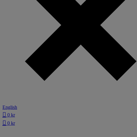
English
0
kr
0
kr