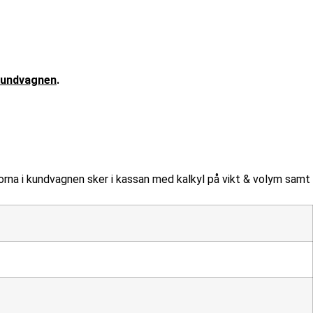
 Kundvagnen
.
ud - max 20kg
rorna i kundvagnen sker i kassan med kalkyl på vikt & volym samt