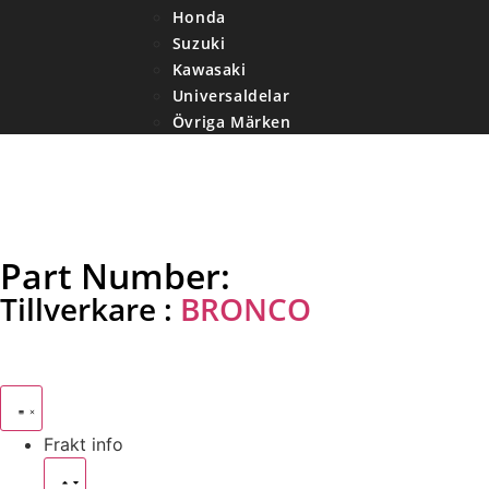
Honda
Suzuki
Kawasaki
Universaldelar
Övriga Märken
Bronco 79-06626 – Whee
Part Number:
79-06626
Tillverkare :
BRONCO
Pris:
190
kr
Frakt info