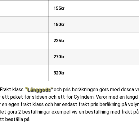
155
kr
180
kr
225
kr
270
kr
320
kr
Frakt klass
“Långgods“
och pris beräkningen görs med dessa var
 ett paket för slidsen och ett för Cylindern. Varor med en läng
en egen frakt klass och har endast frakt pris beräkning på volym
llet göra 2 beställningar exempel vis en beställning med frakt 
tt beställa på.