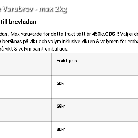
e Varubrev - max 2kg
till brevlådan
ådan , Max varuvärde för detta frakt sätt är 450kr.
OBS !!
Välj ej 
eräknas på vikt och volym inklusive vikten & volymen för embal
 på vikt & volym samt emballage.
Frakt pris
50
kr
69
kr
80
kr