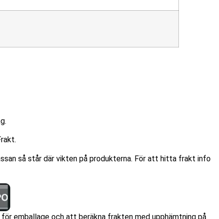
g.
Frakt.
san så står där vikten på produkterna. För att hitta frakt info
ym för emballage och att beräkna frakten med upphämtning på