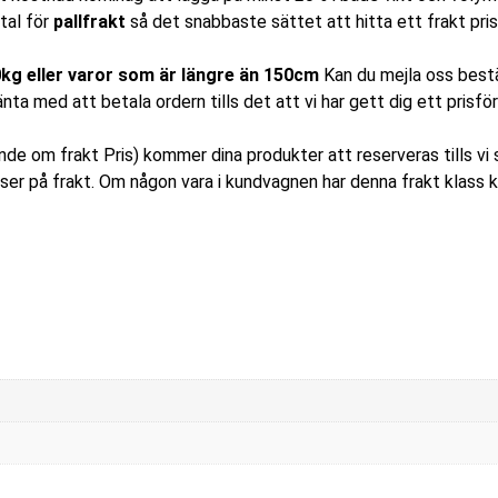
vtal för
pallfrakt
så det snabbaste sättet att hitta ett frakt pris
20kg eller varor som är längre än 150cm
Kan du mejla oss bestä
änta med att betala ordern tills det att vi har gett dig ett prisfö
e om frakt Pris) kommer dina produkter att reserveras tills vi s
iser på frakt. Om någon vara i kundvagnen har denna frakt klass 