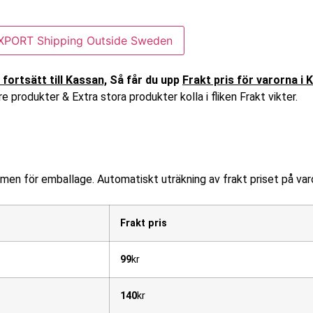
XPORT Shipping Outside Sweden
ortsätt till Kassan,
Så får du upp
Frakt pris för varorna i
e produkter & Extra stora produkter kolla i fliken Frakt vikter.
verige med Postnord till Omb
ymen för emballage. Automatiskt uträkning av frakt priset på va
Frakt pris
99
kr
140
kr