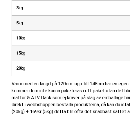
3
kg
5
kg
10
kg
15
kg
20
kg
Varor med en längd på 120cm upp till 148cm har en egen 
kommer dom inte kunna paketeras i ett paket utan det blir
mattor & ATV Däck som ej kräver på slag av emballage har 
direkt i webbshoppen beställa produkterna, då kan du istä
(20kg) + 169kr (5kg) detta blir ofta det snabbast sättet a