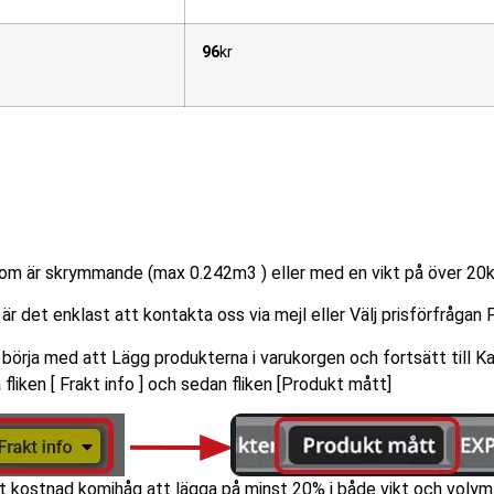
96
kr
ga paket
r som är skrymmande (max 0.242m3 ) eller med en vikt på över 20k
å är det enklast att kontakta oss via mejl eller Välj prisförfrågan 
börja med att Lägg produkterna i varukorgen och fortsätt till Kas
 fliken [ Frakt info ] och sedan fliken [Produkt mått]
akt kostnad komihåg att lägga på minst 20% i både vikt och vol