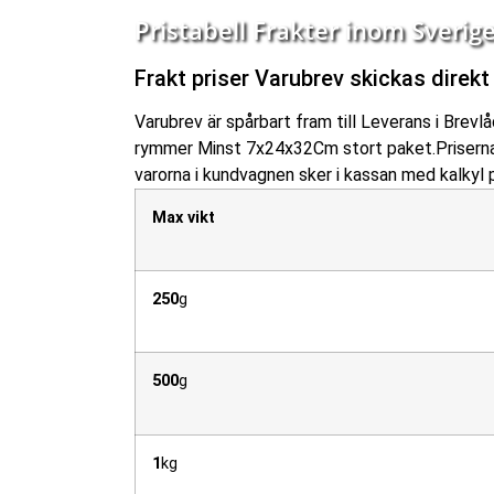
Pristabell Frakter inom Sverig
Frakt priser Varubrev skickas direkt 
Varubrev är spårbart fram till Leverans i Brevl
rymmer Minst 7x24x32Cm stort paket.Priserna b
varorna i kundvagnen sker i kassan med kalkyl
Max vikt
250
g
500
g
1
kg