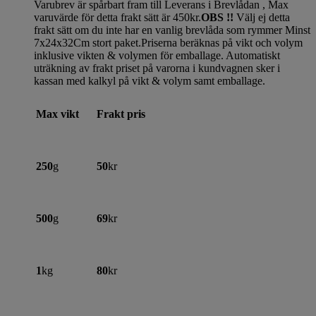
Varubrev är spårbart fram till Leverans i Brevlådan , Max
varuvärde för detta frakt sätt är 450kr.
OBS !!
Välj ej detta
frakt sätt om du inte har en vanlig brevlåda som rymmer Minst
7x24x32Cm stort paket.Priserna beräknas på vikt och volym
inklusive vikten & volymen för emballage. Automatiskt
uträkning av frakt priset på varorna i kundvagnen sker i
kassan med kalkyl på vikt & volym samt emballage.
Max vikt
Frakt pris
250
g
50
kr
500
g
69
kr
1
kg
80
kr