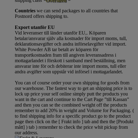
shipping class
“Oversized “
Countries
we can send packages to all countries that
Postnord offers shipping to.
Export utanför EU
Vid leveranser till länder utanför EU,. Köparen
betalar/ansvarar själv alla kostnader för import moms, tull,
deklarationsavgifter och andra införselavgifter vid import.
White Powder AB tar betalt av köparen för
transportkostnaden fram till angiven leveransadress i
mottagarlandet i förskott i samband med beställning, men
ansvarar inte för och debiterar inte import moms, tull eller
andra avgifter som uppstår vid införsel i mottagarlandet.
You can of course order your own shipping for goods from
our warehouse. The fastest way to get an shipping price is to
lock up price your self online simply putt the products you
want in the cart and continue to the Cart Page ”till Kassan”
and then you can se the combined weight off the products
remember to add 20% in weight and Volume for Packaging. (
to find shipping info for a specific product go to the product
page then click on the [ Frakt info ] tab and then the [Produkt
mått] ) tab )
remember
to check the price whit pickup from
our address.