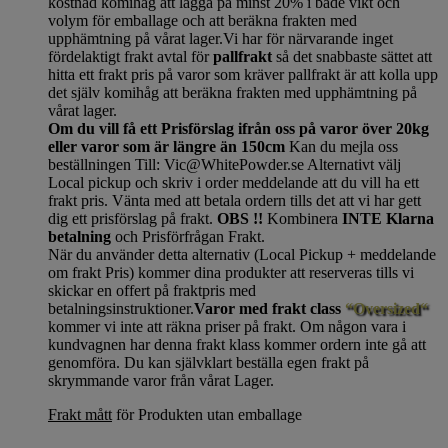
kostnad komihåg att lägga på minst 20% i både vikt och
volym för emballage och att beräkna frakten med
upphämtning på vårat lager.Vi har för närvarande inget
fördelaktigt frakt avtal för
pallfrakt
så det snabbaste sättet att
hitta ett frakt pris på varor som kräver pallfrakt är att kolla upp
det själv komihåg att beräkna frakten med upphämtning på
vårat lager.
Om du vill få ett Prisförslag ifrån oss på varor över 20kg
eller varor som är längre än 150cm
Kan du mejla oss
beställningen Till: Vic@WhitePowder.se Alternativt välj
Local pickup och skriv i order meddelande att du vill ha ett
frakt pris. Vänta med att betala ordern tills det att vi har gett
dig ett prisförslag på frakt.
OBS !!
Kombinera
INTE Klarna
betalning
och Prisförfrågan Frakt.
När du använder detta alternativ (Local Pickup + meddelande
om frakt Pris) kommer dina produkter att reserveras tills vi
skickar en offert på fraktpris med
betalningsinstruktioner.
Varor med frakt class
“Oversized“
kommer vi inte att räkna priser på frakt. Om någon vara i
kundvagnen har denna frakt klass kommer ordern inte gå att
genomföra. Du kan självklart beställa egen frakt på
skrymmande varor från vårat Lager.
Frakt mått
för Produkten utan emballage