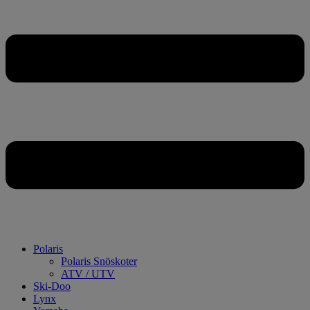
Polaris
Polaris Snöskoter
ATV / UTV
Ski-Doo
Lynx