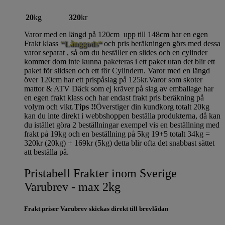
20
kg
320
kr
Varor med en längd på 120cm upp till 148cm har en egen
Frakt klass
“Långgods“
och pris beräkningen görs med dessa
varor separat , så om du beställer en slides och en cylinder
kommer dom inte kunna paketeras i ett paket utan det blir ett
paket för slidsen och ett för Cylindern. Varor med en längd
över 120cm har ett prispåslag på 125kr.Varor som skoter
mattor & ATV Däck som ej kräver på slag av emballage har
en egen frakt klass och har endast frakt pris beräkning på
volym och vikt.
Tips !!
Överstiger din kundkorg totalt 20kg
kan du inte direkt i webbshoppen beställa produkterna, då kan
du istället göra 2 beställningar exempel vis en beställning med
frakt på 19kg och en beställning på 5kg 19+5 totalt 34kg =
320kr (20kg) + 169kr (5kg) detta blir ofta det snabbast sättet
att beställa på.
Pristabell Frakter inom Sverige
Varubrev - max 2kg
Frakt priser Varubrev skickas direkt till brevlådan