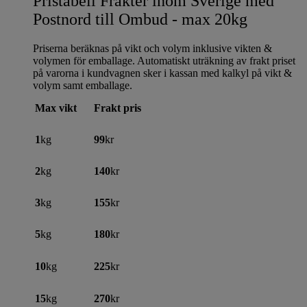
Pristabell Frakter inom Sverige med
Postnord till Ombud - max 20kg
Priserna beräknas på vikt och volym inklusive vikten &
volymen för emballage. Automatiskt uträkning av frakt priset
på varorna i kundvagnen sker i kassan med kalkyl på vikt &
volym samt emballage.
Max vikt
Frakt pris
1
kg
99
kr
2
kg
140
kr
3
kg
155
kr
5
kg
180
kr
10
kg
225
kr
15
kg
270
kr