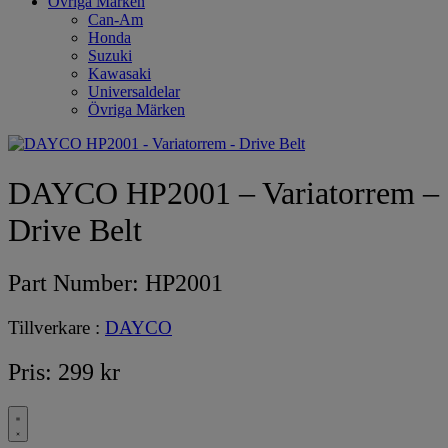
Övriga Märken
Can-Am
Honda
Suzuki
Kawasaki
Universaldelar
Övriga Märken
DAYCO HP2001 – Variatorrem –
Drive Belt
Part Number:
HP2001
Tillverkare :
DAYCO
Pris:
299
kr