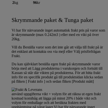
2
kg
96
kr
Skrymmande paket & Tunga paket
Vi har för närvarande inget automatisk frakt pris på varor som
är skrymmande (max 0.242m3 ) eller med en vikt på över
20kg.
Vill du Beställa varor som det inte går att välja till frakt på är
det enklast att kontakta oss via mejl eller Välj prisförfrågan
Frakt.
Du kan självklart beställa egen frakt på skrymmande varor
börja med att Lägg produkterna i varukorgen och fortsätt till
Kassan så står där vikten på produkterna. För att hitta frakt
info för en specifik produkt gå till produktsidan klicka sedan
på fliken [ Frakt info ] och sedan fliken [Produkt mått]
använd uppgifterna vikt + volym för att räkna ut egen frakt
kostnad komihåg att lägga på minst 20% i både vikt och
volym för emballage och att beräkna frakten med
upphämtning på vårat lager.Vi har för närvarande inget