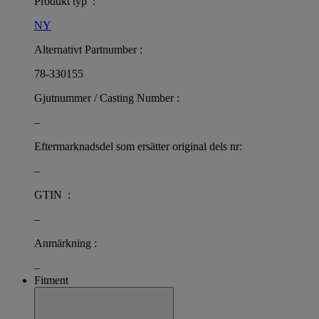
Produkt typ :
NY
Alternativt Partnumber :
78-330155
Gjutnummer / Casting Number :
–
Eftermarknadsdel som ersätter original dels nr:
–
GTIN :
–
Anmärkning :
–
Fitment