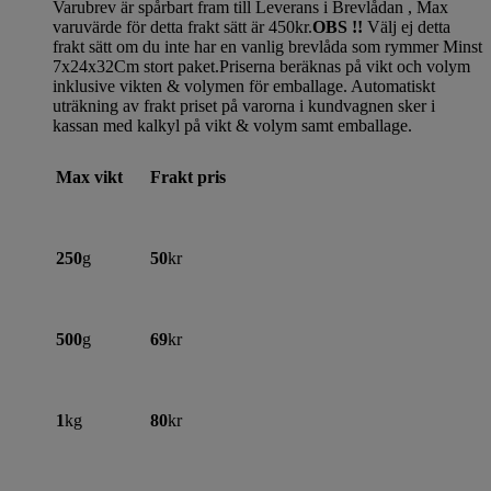
Varubrev är spårbart fram till Leverans i Brevlådan , Max
varuvärde för detta frakt sätt är 450kr.
OBS !!
Välj ej detta
frakt sätt om du inte har en vanlig brevlåda som rymmer Minst
7x24x32Cm stort paket.Priserna beräknas på vikt och volym
inklusive vikten & volymen för emballage. Automatiskt
uträkning av frakt priset på varorna i kundvagnen sker i
kassan med kalkyl på vikt & volym samt emballage.
Max vikt
Frakt pris
250
g
50
kr
500
g
69
kr
1
kg
80
kr