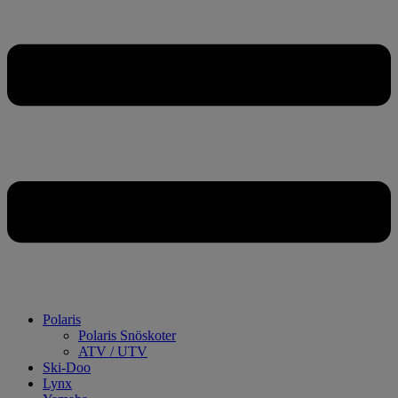
Polaris
Polaris Snöskoter
ATV / UTV
Ski-Doo
Lynx