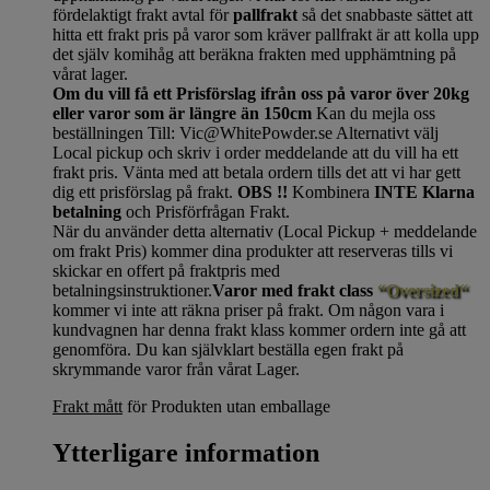
fördelaktigt frakt avtal för
pallfrakt
så det snabbaste sättet att
hitta ett frakt pris på varor som kräver pallfrakt är att kolla upp
det själv komihåg att beräkna frakten med upphämtning på
vårat lager.
Om du vill få ett Prisförslag ifrån oss på varor över 20kg
eller varor som är längre än 150cm
Kan du mejla oss
beställningen Till: Vic@WhitePowder.se Alternativt välj
Local pickup och skriv i order meddelande att du vill ha ett
frakt pris. Vänta med att betala ordern tills det att vi har gett
dig ett prisförslag på frakt.
OBS !!
Kombinera
INTE Klarna
betalning
och Prisförfrågan Frakt.
När du använder detta alternativ (Local Pickup + meddelande
om frakt Pris) kommer dina produkter att reserveras tills vi
skickar en offert på fraktpris med
betalningsinstruktioner.
Varor med frakt class
“Oversized“
kommer vi inte att räkna priser på frakt. Om någon vara i
kundvagnen har denna frakt klass kommer ordern inte gå att
genomföra. Du kan självklart beställa egen frakt på
skrymmande varor från vårat Lager.
Frakt mått
för Produkten utan emballage
Ytterligare information