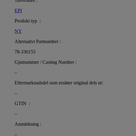
Tillverkare :
EPI
Produkt typ :
NY
Alternativt Partnumber :
78-330155
Gjutnummer / Casting Number :
–
Eftermarknadsdel som ersätter original dels nr:
–
GTIN :
–
Anmärkning :
–