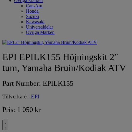
Övriga Märken
Can-Am
Honda
Suzuki
Kawasaki
Universaldelar
Övriga Märken
EPI EPILK155 Höjningskit 2″
tum, Yamaha Bruin/Kodiak ATV
Part Number:
EPILK155
Tillverkare :
EPI
Pris:
1 050
kr