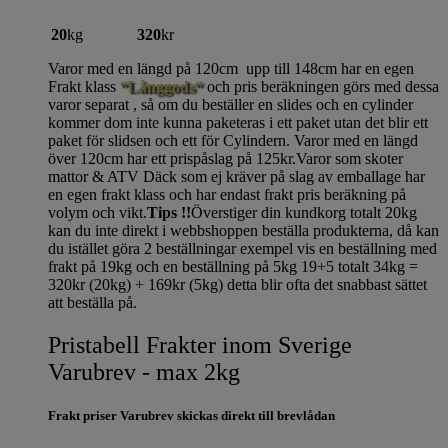
20
kg
320
kr
Varor med en längd på 120cm upp till 148cm har en egen
Frakt klass
“Långgods“
och pris beräkningen görs med dessa
varor separat , så om du beställer en slides och en cylinder
kommer dom inte kunna paketeras i ett paket utan det blir ett
paket för slidsen och ett för Cylindern. Varor med en längd
över 120cm har ett prispåslag på 125kr.Varor som skoter
mattor & ATV Däck som ej kräver på slag av emballage har
en egen frakt klass och har endast frakt pris beräkning på
volym och vikt.
Tips !!
Överstiger din kundkorg totalt 20kg
kan du inte direkt i webbshoppen beställa produkterna, då kan
du istället göra 2 beställningar exempel vis en beställning med
frakt på 19kg och en beställning på 5kg 19+5 totalt 34kg =
320kr (20kg) + 169kr (5kg) detta blir ofta det snabbast sättet
att beställa på.
Pristabell Frakter inom Sverige
Varubrev - max 2kg
Frakt priser Varubrev skickas direkt till brevlådan