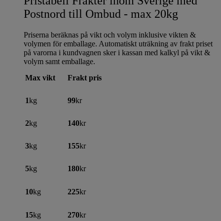
Pristabell Frakter inom Sverige med
Postnord till Ombud - max 20kg
Priserna beräknas på vikt och volym inklusive vikten &
volymen för emballage. Automatiskt uträkning av frakt priset
på varorna i kundvagnen sker i kassan med kalkyl på vikt &
volym samt emballage.
Max vikt
Frakt pris
1
kg
99
kr
2
kg
140
kr
3
kg
155
kr
5
kg
180
kr
10
kg
225
kr
15
kg
270
kr