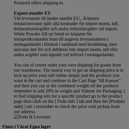
Postnord offers shipping to.
Export utanför EU
Vid leveranser till länder utanför EU,. Köparen
betalar/ansvarar själv alla kostnader för import moms, tull,
deklarationsavgifter och andra införselavgifter vid import.
White Powder AB tar betalt av köparen för
transportkostnaden fram till angiven leveransadress i
mottagarlandet i förskott i samband med beställning, men
ansvarar inte för och debiterar inte import moms, tull eller
andra avgifter som uppstår vid införsel i mottagarlandet.
You can of course order your own shipping for goods from
our warehouse. The fastest way to get an shipping price is to
lock up price your self online simply putt the products you
want in the cart and continue to the Cart Page ”till Kassan”
and then you can se the combined weight off the products
remember to add 20% in weight and Volume for Packaging. (
to find shipping info for a specific product go to the product
page then click on the [ Frakt info ] tab and then the [Produkt
mått] ) tab )
remember
to check the price whit pickup from
our address.
Finns i Vårat Egna lager