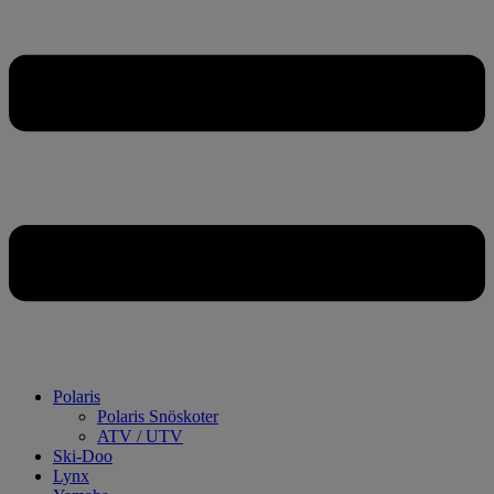
Polaris
Polaris Snöskoter
ATV / UTV
Ski-Doo
Lynx