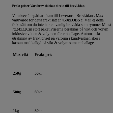
Frakt priser Varubrev skickas direkt till brevlådan
Varubrev är spårbart fram till Leverans i Brevlådan , Max
varuvärde för detta frakt sätt är 450kr.
OBS !!
Välj ej detta
frakt sätt om du inte har en vanlig brevlåda som rymmer Minst
7x24x32Cm stort paket.Priserna beräknas på vikt och volym
inklusive vikten & volymen för emballage. Automatiskt
uträkning av frakt priset på varorna i kundvagnen sker i
kassan med kalkyl på vikt & volym samt emballage.
Max vikt
Frakt pris
250
g
50
kr
500
g
69
kr
1
kg
80
kr