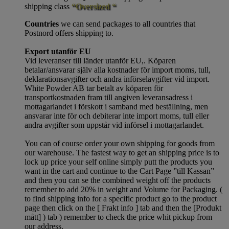
shipping class
“Oversized “
Countries
we can send packages to all countries that
Postnord offers shipping to.
Export utanför EU
Vid leveranser till länder utanför EU,. Köparen
betalar/ansvarar själv alla kostnader för import moms, tull,
deklarationsavgifter och andra införselavgifter vid import.
White Powder AB tar betalt av köparen för
transportkostnaden fram till angiven leveransadress i
mottagarlandet i förskott i samband med beställning, men
ansvarar inte för och debiterar inte import moms, tull eller
andra avgifter som uppstår vid införsel i mottagarlandet.
You can of course order your own shipping for goods from
our warehouse. The fastest way to get an shipping price is to
lock up price your self online simply putt the products you
want in the cart and continue to the Cart Page ”till Kassan”
and then you can se the combined weight off the products
remember to add 20% in weight and Volume for Packaging. (
to find shipping info for a specific product go to the product
page then click on the [ Frakt info ] tab and then the [Produkt
mått] ) tab )
remember
to check the price whit pickup from
our address.