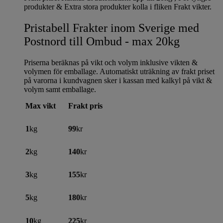
produkter & Extra stora produkter kolla i fliken Frakt vikter.
Pristabell Frakter inom Sverige med
Postnord till Ombud - max 20kg
Priserna beräknas på vikt och volym inklusive vikten &
volymen för emballage. Automatiskt uträkning av frakt priset
på varorna i kundvagnen sker i kassan med kalkyl på vikt &
volym samt emballage.
Max vikt
Frakt pris
1
kg
99
kr
2
kg
140
kr
3
kg
155
kr
5
kg
180
kr
10
kg
225
kr