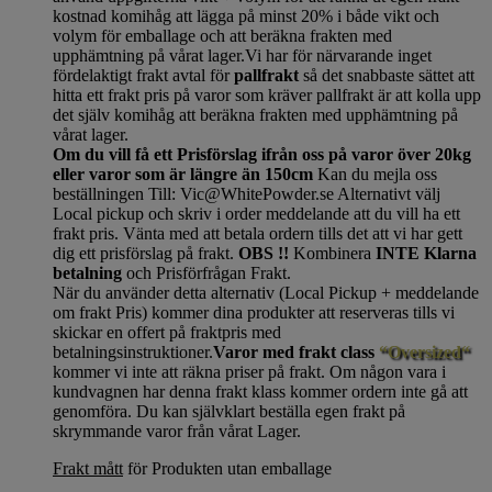
kostnad komihåg att lägga på minst 20% i både vikt och
volym för emballage och att beräkna frakten med
upphämtning på vårat lager.Vi har för närvarande inget
fördelaktigt frakt avtal för
pallfrakt
så det snabbaste sättet att
hitta ett frakt pris på varor som kräver pallfrakt är att kolla upp
det själv komihåg att beräkna frakten med upphämtning på
vårat lager.
Om du vill få ett Prisförslag ifrån oss på varor över 20kg
eller varor som är längre än 150cm
Kan du mejla oss
beställningen Till: Vic@WhitePowder.se Alternativt välj
Local pickup och skriv i order meddelande att du vill ha ett
frakt pris. Vänta med att betala ordern tills det att vi har gett
dig ett prisförslag på frakt.
OBS !!
Kombinera
INTE Klarna
betalning
och Prisförfrågan Frakt.
När du använder detta alternativ (Local Pickup + meddelande
om frakt Pris) kommer dina produkter att reserveras tills vi
skickar en offert på fraktpris med
betalningsinstruktioner.
Varor med frakt class
“Oversized“
kommer vi inte att räkna priser på frakt. Om någon vara i
kundvagnen har denna frakt klass kommer ordern inte gå att
genomföra. Du kan självklart beställa egen frakt på
skrymmande varor från vårat Lager.
Frakt mått
för Produkten utan emballage