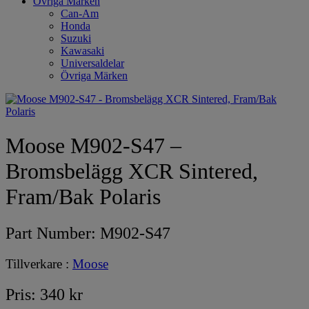
Övriga Märken
Can-Am
Honda
Suzuki
Kawasaki
Universaldelar
Övriga Märken
Moose M902-S47 –
Bromsbelägg XCR Sintered,
Fram/Bak Polaris
Part Number:
M902-S47
Tillverkare :
Moose
Pris:
340
kr