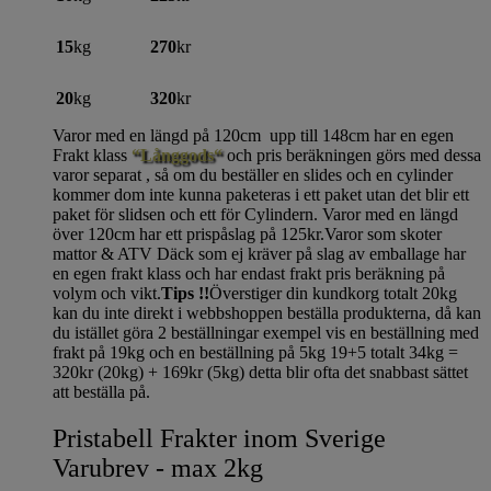
15
kg
270
kr
20
kg
320
kr
Varor med en längd på 120cm upp till 148cm har en egen
Frakt klass
“Långgods“
och pris beräkningen görs med dessa
varor separat , så om du beställer en slides och en cylinder
kommer dom inte kunna paketeras i ett paket utan det blir ett
paket för slidsen och ett för Cylindern. Varor med en längd
över 120cm har ett prispåslag på 125kr.Varor som skoter
mattor & ATV Däck som ej kräver på slag av emballage har
en egen frakt klass och har endast frakt pris beräkning på
volym och vikt.
Tips !!
Överstiger din kundkorg totalt 20kg
kan du inte direkt i webbshoppen beställa produkterna, då kan
du istället göra 2 beställningar exempel vis en beställning med
frakt på 19kg och en beställning på 5kg 19+5 totalt 34kg =
320kr (20kg) + 169kr (5kg) detta blir ofta det snabbast sättet
att beställa på.
Pristabell Frakter inom Sverige
Varubrev - max 2kg