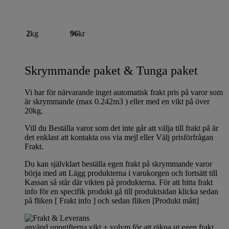
2
kg
96
kr
Skrymmande paket & Tunga paket
Vi har för närvarande inget automatisk frakt pris på varor som
är skrymmande (max 0.242m3 ) eller med en vikt på över
20kg.
Vill du Beställa varor som det inte går att välja till frakt på är
det enklast att kontakta oss via mejl eller Välj prisförfrågan
Frakt.
Du kan självklart beställa egen frakt på skrymmande varor
börja med att Lägg produkterna i varukorgen och fortsätt till
Kassan så står där vikten på produkterna. För att hitta frakt
info för en specifik produkt gå till produktsidan klicka sedan
på fliken [ Frakt info ] och sedan fliken [Produkt mått]
använd uppgifterna vikt + volym för att räkna ut egen frakt