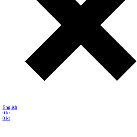
English
0
kr
0
kr