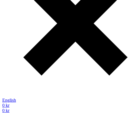
English
0
kr
0
kr