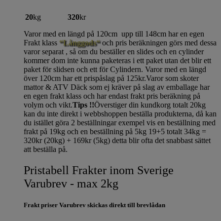
20
kg
320
kr
Varor med en längd på 120cm upp till 148cm har en egen
Frakt klass
“Långgods“
och pris beräkningen görs med dessa
varor separat , så om du beställer en slides och en cylinder
kommer dom inte kunna paketeras i ett paket utan det blir ett
paket för slidsen och ett för Cylindern. Varor med en längd
över 120cm har ett prispåslag på 125kr.Varor som skoter
mattor & ATV Däck som ej kräver på slag av emballage har
en egen frakt klass och har endast frakt pris beräkning på
volym och vikt.
Tips !!
Överstiger din kundkorg totalt 20kg
kan du inte direkt i webbshoppen beställa produkterna, då kan
du istället göra 2 beställningar exempel vis en beställning med
frakt på 19kg och en beställning på 5kg 19+5 totalt 34kg =
320kr (20kg) + 169kr (5kg) detta blir ofta det snabbast sättet
att beställa på.
Pristabell Frakter inom Sverige
Varubrev - max 2kg
Frakt priser Varubrev skickas direkt till brevlådan