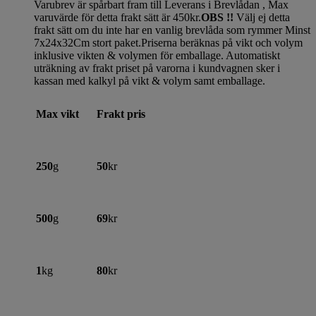
Varubrev är spårbart fram till Leverans i Brevlådan , Max
varuvärde för detta frakt sätt är 450kr.
OBS !!
Välj ej detta
frakt sätt om du inte har en vanlig brevlåda som rymmer Minst
7x24x32Cm stort paket.Priserna beräknas på vikt och volym
inklusive vikten & volymen för emballage. Automatiskt
uträkning av frakt priset på varorna i kundvagnen sker i
kassan med kalkyl på vikt & volym samt emballage.
Max vikt
Frakt pris
250
g
50
kr
500
g
69
kr
1
kg
80
kr