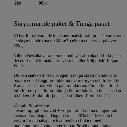
2
kg
96
kr
Skrymmande paket & Tunga paket
Vi har för närvarande inget automatisk frakt pris på varor som
är skrymmande (max 0.242m3 ) eller med en vikt på över
20kg.
Vill du Beställa varor som det inte går att välja till frakt på är
det enklast att kontakta oss via mejl eller Välj prisförfrågan
Frakt.
Du kan självklart beställa egen frakt på skrymmande varor
börja med att Lägg produkterna i varukorgen och fortsätt till
Kassan så står där vikten på produkterna. För att hitta frakt
info för en specifik produkt gå till produktsidan klicka sedan
på fliken [ Frakt info ] och sedan fliken [Produkt mått]
använd uppgifterna vikt + volym för att räkna ut egen frakt
kostnad komihåg att lägga på minst 20% i både vikt och
volym för emballage och att beräkna frakten med
upphämtning på vårat lager.Vi har för närvarande inget