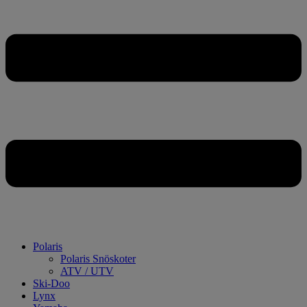
Polaris
Polaris Snöskoter
ATV / UTV
Ski-Doo
Lynx