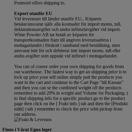
Postnord offers shipping to.
Export utanför EU
Vid leveranser till länder utanför EU,. Köparen
betalar/ansvarar själv alla kostnader för import moms, tull,
deklarationsavgifter och andra införselavgifter vid import.
White Powder AB tar betalt av köparen för
transportkostnaden fram till angiven leveransadress i
mottagarlandet i förskott i samband med beställning, men
ansvarar inte för och debiterar inte import moms, tull eller
andra avgifter som uppstår vid införsel i mottagarlandet.
You can of course order your own shipping for goods from
our warehouse. The fastest way to get an shipping price is to
lock up price your self online simply putt the products you
want in the cart and continue to the Cart Page ”till Kassan”
and then you can se the combined weight off the products
remember to add 20% in weight and Volume for Packaging. (
to find shipping info for a specific product go to the product
page then click on the [ Frakt info ] tab and then the [Produkt
mått] ) tab )
remember
to check the price whit pickup from
our address.
Finns i Vårat Egna lager