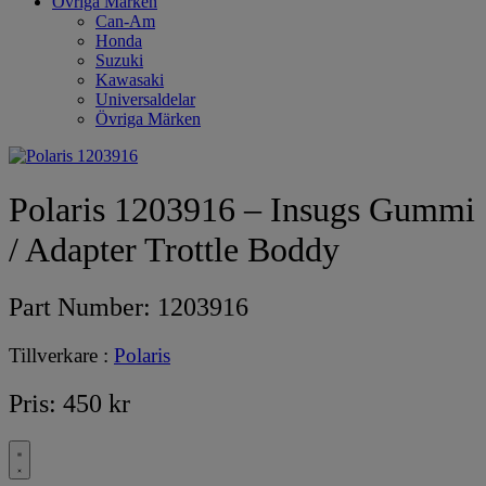
Övriga Märken
Can-Am
Honda
Suzuki
Kawasaki
Universaldelar
Övriga Märken
Polaris 1203916 – Insugs Gummi
/ Adapter Trottle Boddy
Part Number:
1203916
Tillverkare :
Polaris
Pris:
450
kr