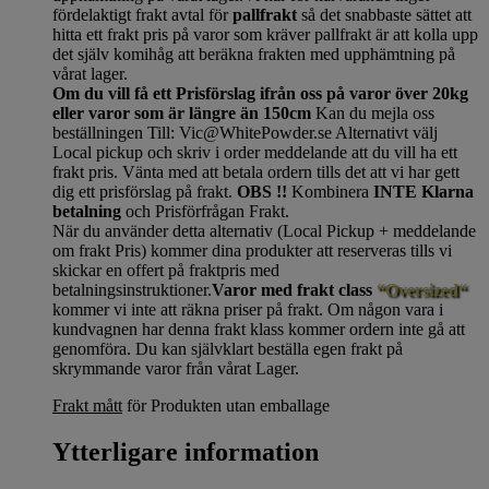
fördelaktigt frakt avtal för
pallfrakt
så det snabbaste sättet att
hitta ett frakt pris på varor som kräver pallfrakt är att kolla upp
det själv komihåg att beräkna frakten med upphämtning på
vårat lager.
Om du vill få ett Prisförslag ifrån oss på varor över 20kg
eller varor som är längre än 150cm
Kan du mejla oss
beställningen Till: Vic@WhitePowder.se Alternativt välj
Local pickup och skriv i order meddelande att du vill ha ett
frakt pris. Vänta med att betala ordern tills det att vi har gett
dig ett prisförslag på frakt.
OBS !!
Kombinera
INTE Klarna
betalning
och Prisförfrågan Frakt.
När du använder detta alternativ (Local Pickup + meddelande
om frakt Pris) kommer dina produkter att reserveras tills vi
skickar en offert på fraktpris med
betalningsinstruktioner.
Varor med frakt class
“Oversized“
kommer vi inte att räkna priser på frakt. Om någon vara i
kundvagnen har denna frakt klass kommer ordern inte gå att
genomföra. Du kan självklart beställa egen frakt på
skrymmande varor från vårat Lager.
Frakt mått
för Produkten utan emballage
Ytterligare information