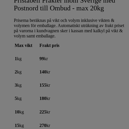
Pristabell Frakter inom Sverige med
Postnord till Ombud - max 20kg
Priserna beräknas på vikt och volym inklusive vikten &
volymen för emballage. Automatiskt uträkning av frakt priset
på varorna i kundvagnen sker i kassan med kalkyl på vikt &
volym samt emballage.
Max vikt
Frakt pris
1
kg
99
kr
2
kg
140
kr
3
kg
155
kr
5
kg
180
kr
10
kg
225
kr
15
kg
270
kr