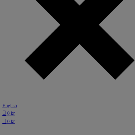
English
0
kr
0
kr