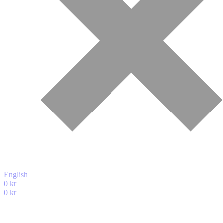
English
0
kr
0
kr