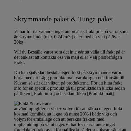
Skrymmande paket & Tunga paket
Vi har för närvarande inget automatisk frakt pris på varor som
är skrymmande (max 0.242m3 ) eller med en vikt på över
20kg.
Vill du Beställa varor som det inte går att välja till frakt på är
det enklast att kontakta oss via mejl eller Välj prisförfrågan
Frakt.
Du kan självklart beställa egen frakt på skrymmande varor
börja med att Lägg produkterna i varukorgen och fortsätt till
Kassan så står där vikten på produkterna. För att hitta frakt
info för en specifik produkt gå till produktsidan klicka sedan
på fliken [ Frakt info ] och sedan fliken [Produkt mått]
använd uppgifterna vikt + volym för att räkna ut egen frakt
kostnad komihåg att lägga på minst 20% i både vikt och
volym för emballage och att beräkna frakten med
upphämtning på vårat lager.Vi har för närvarande inget
fördelaktigt frakt avtal för
pallfrakt
så det snabbaste sättet att