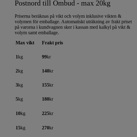
Postnord till Ombud - max 20kg
Priserna beräknas på vikt och volym inklusive vikten &
volymen för emballage. Automatiskt uträkning av frakt priset
på varorna i kundvagnen sker i kassan med kalkyl på vikt &
volym samt emballage.
Max vikt
Frakt pris
1
kg
99
kr
2
kg
140
kr
3
kg
155
kr
5
kg
180
kr
10
kg
225
kr
15
kg
270
kr