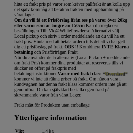
hitta ett frakt pris på varor som kräver pallfrakt är att kolla upp
det själv komihåg att beräkna frakten med upphämtning på
vårat lager.
Om du vill få ett Prisförslag ifrån oss på varor över 20kg
eller varor som är längre än 150cm
Kan du mejla oss
beställningen Till: Vic@WhitePowder.se Alternativt välj
Local pickup och skriv i order meddelande att du vill ha ett
frakt pris. Vänta med att betala ordern tills det att vi har gett
dig ett prisförslag på frakt.
OBS !!
Kombinera
INTE Klarna
betalning
och Prisförfrågan Frakt.
När du använder detta alternativ (Local Pickup + meddelande
om frakt Pris) kommer dina produkter att reserveras tills vi
skickar en offert på fraktpris med
betalningsinstruktioner.
Varor med frakt class
“Oversized“
kommer vi inte att räkna priser på frakt. Om någon vara i
kundvagnen har denna frakt klass kommer ordern inte gå att
genomföra. Du kan självklart beställa egen frakt på
skrymmande varor från vårat Lager.
Frakt mått
för Produkten utan emballage
Ytterligare information
Vikt
1,4 kg