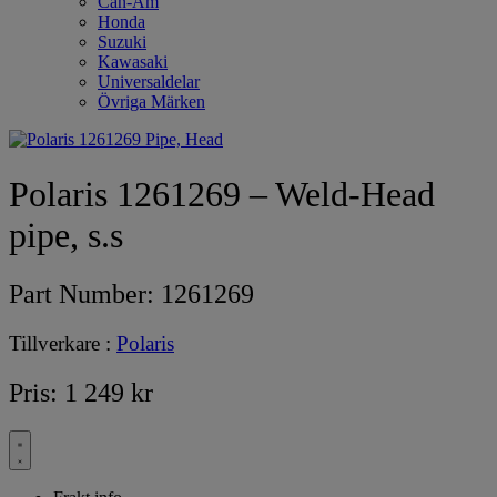
Can-Am
Honda
Suzuki
Kawasaki
Universaldelar
Övriga Märken
Polaris 1261269 – Weld-Head
pipe, s.s
Part Number:
1261269
Tillverkare :
Polaris
Pris:
1 249
kr