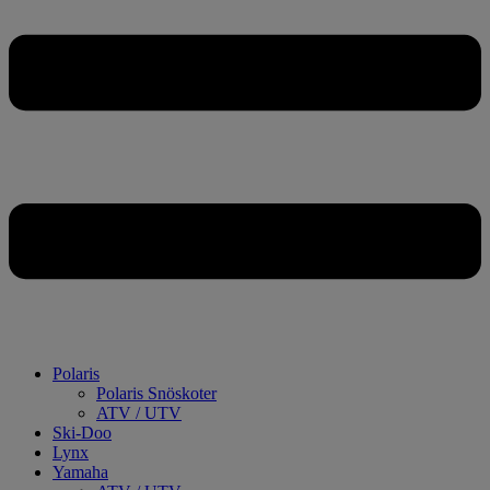
Polaris
Polaris Snöskoter
ATV / UTV
Ski-Doo
Lynx
Yamaha