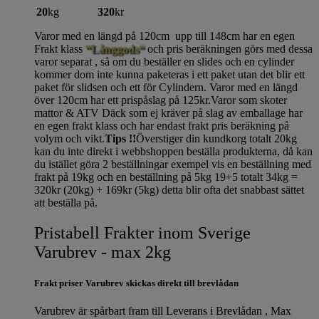
20
kg
320
kr
Varor med en längd på 120cm upp till 148cm har en egen
Frakt klass
“Långgods“
och pris beräkningen görs med dessa
varor separat , så om du beställer en slides och en cylinder
kommer dom inte kunna paketeras i ett paket utan det blir ett
paket för slidsen och ett för Cylindern. Varor med en längd
över 120cm har ett prispåslag på 125kr.Varor som skoter
mattor & ATV Däck som ej kräver på slag av emballage har
en egen frakt klass och har endast frakt pris beräkning på
volym och vikt.
Tips !!
Överstiger din kundkorg totalt 20kg
kan du inte direkt i webbshoppen beställa produkterna, då kan
du istället göra 2 beställningar exempel vis en beställning med
frakt på 19kg och en beställning på 5kg 19+5 totalt 34kg =
320kr (20kg) + 169kr (5kg) detta blir ofta det snabbast sättet
att beställa på.
Pristabell Frakter inom Sverige
Varubrev - max 2kg
Frakt priser Varubrev skickas direkt till brevlådan
Varubrev är spårbart fram till Leverans i Brevlådan , Max