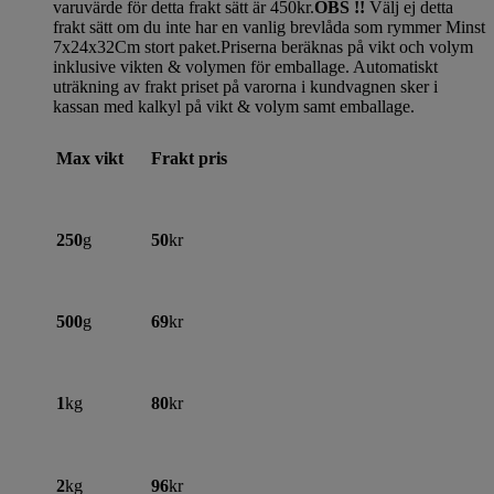
varuvärde för detta frakt sätt är 450kr.
OBS !!
Välj ej detta
frakt sätt om du inte har en vanlig brevlåda som rymmer Minst
7x24x32Cm stort paket.Priserna beräknas på vikt och volym
inklusive vikten & volymen för emballage. Automatiskt
uträkning av frakt priset på varorna i kundvagnen sker i
kassan med kalkyl på vikt & volym samt emballage.
Max vikt
Frakt pris
250
g
50
kr
500
g
69
kr
1
kg
80
kr
2
kg
96
kr