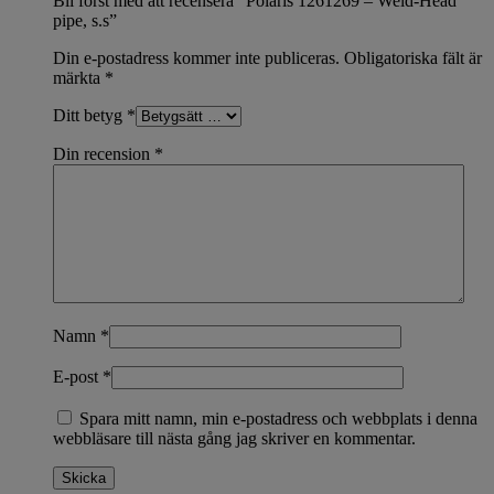
Bli först med att recensera ”Polaris 1261269 – Weld-Head
pipe, s.s”
Din e-postadress kommer inte publiceras.
Obligatoriska fält är
märkta
*
Ditt betyg
*
Din recension
*
Namn
*
E-post
*
Spara mitt namn, min e-postadress och webbplats i denna
webbläsare till nästa gång jag skriver en kommentar.