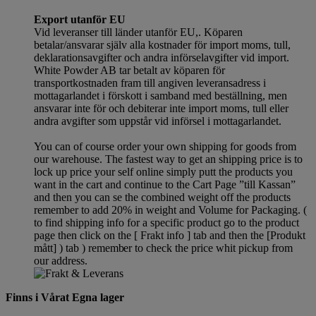
Export utanför EU
Vid leveranser till länder utanför EU,. Köparen
betalar/ansvarar själv alla kostnader för import moms, tull,
deklarationsavgifter och andra införselavgifter vid import.
White Powder AB tar betalt av köparen för
transportkostnaden fram till angiven leveransadress i
mottagarlandet i förskott i samband med beställning, men
ansvarar inte för och debiterar inte import moms, tull eller
andra avgifter som uppstår vid införsel i mottagarlandet.
You can of course order your own shipping for goods from
our warehouse. The fastest way to get an shipping price is to
lock up price your self online simply putt the products you
want in the cart and continue to the Cart Page ”till Kassan”
and then you can se the combined weight off the products
remember to add 20% in weight and Volume for Packaging. (
to find shipping info for a specific product go to the product
page then click on the [ Frakt info ] tab and then the [Produkt
mått] ) tab )
remember
to check the price whit pickup from
our address.
Finns i Vårat Egna lager