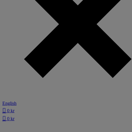
English
0
kr
0
kr