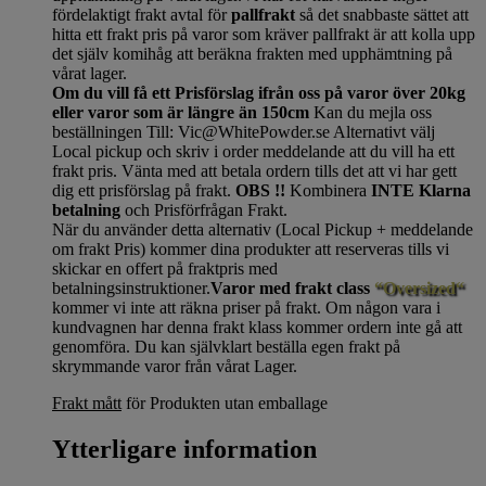
fördelaktigt frakt avtal för
pallfrakt
så det snabbaste sättet att
hitta ett frakt pris på varor som kräver pallfrakt är att kolla upp
det själv komihåg att beräkna frakten med upphämtning på
vårat lager.
Om du vill få ett Prisförslag ifrån oss på varor över 20kg
eller varor som är längre än 150cm
Kan du mejla oss
beställningen Till: Vic@WhitePowder.se Alternativt välj
Local pickup och skriv i order meddelande att du vill ha ett
frakt pris. Vänta med att betala ordern tills det att vi har gett
dig ett prisförslag på frakt.
OBS !!
Kombinera
INTE Klarna
betalning
och Prisförfrågan Frakt.
När du använder detta alternativ (Local Pickup + meddelande
om frakt Pris) kommer dina produkter att reserveras tills vi
skickar en offert på fraktpris med
betalningsinstruktioner.
Varor med frakt class
“Oversized“
kommer vi inte att räkna priser på frakt. Om någon vara i
kundvagnen har denna frakt klass kommer ordern inte gå att
genomföra. Du kan självklart beställa egen frakt på
skrymmande varor från vårat Lager.
Frakt mått
för Produkten utan emballage
Ytterligare information