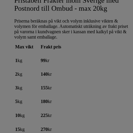
Pristabell Frakter inom Sverige med
Postnord till Ombud - max 20kg
Priserna beräknas på vikt och volym inklusive vikten &
volymen för emballage. Automatiskt uträkning av frakt priset
på varorna i kundvagnen sker i kassan med kalkyl på vikt &
volym samt emballage.
Max vikt
Frakt pris
1
kg
99
kr
2
kg
140
kr
3
kg
155
kr
5
kg
180
kr
10
kg
225
kr
15
kg
270
kr