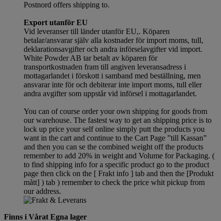
Postnord offers shipping to.
Export utanför EU
Vid leveranser till länder utanför EU,. Köparen
betalar/ansvarar själv alla kostnader för import moms, tull,
deklarationsavgifter och andra införselavgifter vid import.
White Powder AB tar betalt av köparen för
transportkostnaden fram till angiven leveransadress i
mottagarlandet i förskott i samband med beställning, men
ansvarar inte för och debiterar inte import moms, tull eller
andra avgifter som uppstår vid införsel i mottagarlandet.
You can of course order your own shipping for goods from
our warehouse. The fastest way to get an shipping price is to
lock up price your self online simply putt the products you
want in the cart and continue to the Cart Page ”till Kassan”
and then you can se the combined weight off the products
remember to add 20% in weight and Volume for Packaging. (
to find shipping info for a specific product go to the product
page then click on the [ Frakt info ] tab and then the [Produkt
mått] ) tab )
remember
to check the price whit pickup from
our address.
Finns i Vårat Egna lager