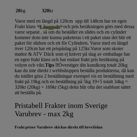
20
kg
320
kr
Varor med en längd på 120cm upp till 148cm har en egen
Frakt klass
“Långgods“
och pris beräkningen görs med dessa
varor separat , så om du beställer en slides och en cylinder
kommer dom inte kunna paketeras i ett paket utan det blir ett
paket för slidsen och ett för Cylindern. Varor med en längd
över 120cm har ett prispåslag på 125kr.Varor som skoter
mattor & ATV Däck som ej kräver på slag av emballage har
en egen frakt klass och har endast frakt pris beräkning på
volym och vikt.
Tips !!
Överstiger din kundkorg totalt 20kg
kan du inte direkt i webbshoppen beställa produkterna, då kan
du istället göra 2 beställningar exempel vis en beställning med
frakt på 19kg och en beställning på 5kg 19+5 totalt 34kg =
320kr (20kg) + 169kr (5kg) detta blir ofta det snabbast sättet
att beställa på.
Pristabell Frakter inom Sverige
Varubrev - max 2kg
Frakt priser Varubrev skickas direkt till brevlådan