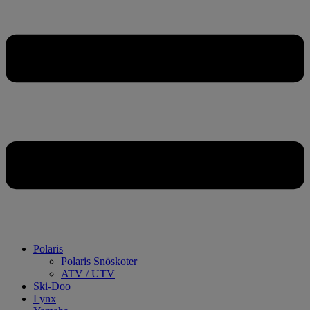
Polaris
Polaris Snöskoter
ATV / UTV
Ski-Doo
Lynx