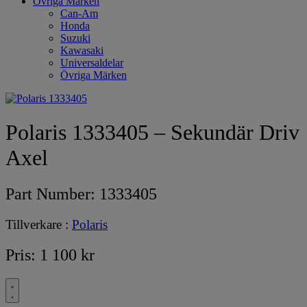
Övriga Märken
Can-Am
Honda
Suzuki
Kawasaki
Universaldelar
Övriga Märken
Polaris 1333405 – Sekundär Driv
Axel
Part Number:
1333405
Tillverkare :
Polaris
Pris:
1 100
kr