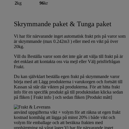
2
kg
96
kr
Skrymmande paket & Tunga paket
Vi har för närvarande inget automatisk frakt pris på varor som
är skrymmande (max 0.242m3 ) eller med en vikt på över
20kg.
Vill du Beställa varor som det inte går att välja till frakt på är
det enklast att kontakta oss via mejl eller Välj prisförfrågan
Frakt.
Du kan självklart beställa egen frakt på skrymmande varor
börja med att Lägg produkterna i varukorgen och fortsätt till
Kassan så står där vikten på produkterna. För att hitta frakt
info för en specifik produkt gå till produktsidan klicka sedan
på fliken [ Frakt info ] och sedan fliken [Produkt mått]
använd uppgifterna vikt + volym för att räkna ut egen frakt
kostnad komihåg att lägga på minst 20% i både vikt och
volym för emballage och att beräkna frakten med
upphämtning på vårat lager.Vi har för närvarande inget