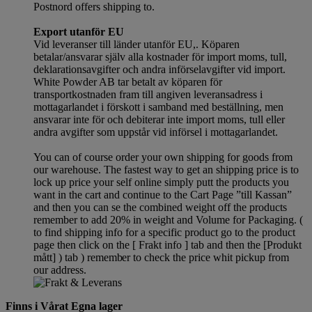
Postnord offers shipping to.
Export utanför EU
Vid leveranser till länder utanför EU,. Köparen
betalar/ansvarar själv alla kostnader för import moms, tull,
deklarationsavgifter och andra införselavgifter vid import.
White Powder AB tar betalt av köparen för
transportkostnaden fram till angiven leveransadress i
mottagarlandet i förskott i samband med beställning, men
ansvarar inte för och debiterar inte import moms, tull eller
andra avgifter som uppstår vid införsel i mottagarlandet.
You can of course order your own shipping for goods from
our warehouse. The fastest way to get an shipping price is to
lock up price your self online simply putt the products you
want in the cart and continue to the Cart Page ”till Kassan”
and then you can se the combined weight off the products
remember to add 20% in weight and Volume for Packaging. (
to find shipping info for a specific product go to the product
page then click on the [ Frakt info ] tab and then the [Produkt
mått] ) tab )
remember
to check the price whit pickup from
our address.
Finns i Vårat Egna lager