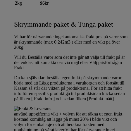
2
kg
96
kr
Skrymmande paket & Tunga paket
Vi har för närvarande inget automatisk frakt pris på varor som
är skrymmande (max 0.242m3 ) eller med en vikt på över
20kg.
Vill du Beställa varor som det inte går att välja till frakt på är
det enklast att kontakta oss via mejl eller Välj prisförfrågan
Frakt.
Du kan självklart beställa egen frakt på skrymmande varor
börja med att Lägg produkterna i varukorgen och fortsätt till
Kassan så står där vikten på produkterna. För att hitta frakt
info för en specifik produkt gå till produktsidan klicka sedan
på fliken [ Frakt info ] och sedan fliken [Produkt mått]
använd uppgifterna vikt + volym för att räkna ut egen frakt
kostnad komihåg att lägga på minst 20% i både vikt och
volym för emballage och att beräkna frakten med
upphämtning på vårat lager.Vi har för närvarande inget