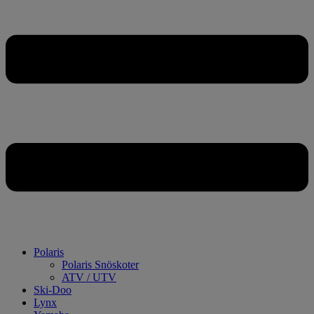
Polaris
Polaris Snöskoter
ATV / UTV
Ski-Doo
Lynx