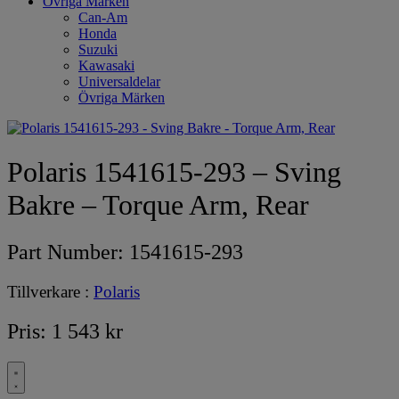
Övriga Märken
Can-Am
Honda
Suzuki
Kawasaki
Universaldelar
Övriga Märken
Polaris 1541615-293 – Sving
Bakre – Torque Arm, Rear
Part Number:
1541615-293
Tillverkare :
Polaris
Pris:
1 543
kr