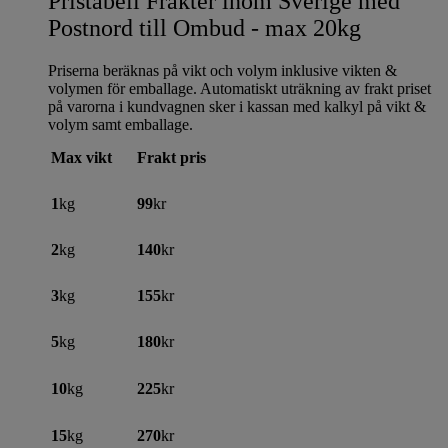
Pristabell Frakter inom Sverige med
Postnord till Ombud - max 20kg
Priserna beräknas på vikt och volym inklusive vikten &
volymen för emballage. Automatiskt uträkning av frakt priset
på varorna i kundvagnen sker i kassan med kalkyl på vikt &
volym samt emballage.
Max vikt
Frakt pris
1
kg
99
kr
2
kg
140
kr
3
kg
155
kr
5
kg
180
kr
10
kg
225
kr
15
kg
270
kr