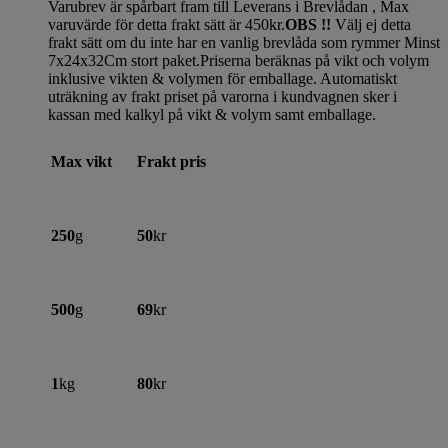
Varubrev är spårbart fram till Leverans i Brevlådan , Max
varuvärde för detta frakt sätt är 450kr.
OBS !!
Välj ej detta
frakt sätt om du inte har en vanlig brevlåda som rymmer Minst
7x24x32Cm stort paket.Priserna beräknas på vikt och volym
inklusive vikten & volymen för emballage. Automatiskt
uträkning av frakt priset på varorna i kundvagnen sker i
kassan med kalkyl på vikt & volym samt emballage.
Max vikt
Frakt pris
250
g
50
kr
500
g
69
kr
1
kg
80
kr