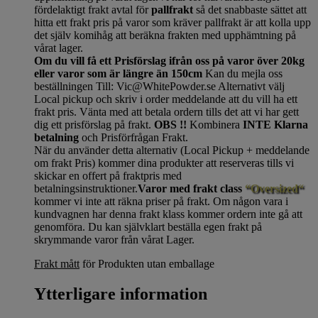
fördelaktigt frakt avtal för
pallfrakt
så det snabbaste sättet att
hitta ett frakt pris på varor som kräver pallfrakt är att kolla upp
det själv komihåg att beräkna frakten med upphämtning på
vårat lager.
Om du vill få ett Prisförslag ifrån oss på varor över 20kg
eller varor som är längre än 150cm
Kan du mejla oss
beställningen Till: Vic@WhitePowder.se Alternativt välj
Local pickup och skriv i order meddelande att du vill ha ett
frakt pris. Vänta med att betala ordern tills det att vi har gett
dig ett prisförslag på frakt.
OBS !!
Kombinera
INTE Klarna
betalning
och Prisförfrågan Frakt.
När du använder detta alternativ (Local Pickup + meddelande
om frakt Pris) kommer dina produkter att reserveras tills vi
skickar en offert på fraktpris med
betalningsinstruktioner.
Varor med frakt class
“Oversized“
kommer vi inte att räkna priser på frakt. Om någon vara i
kundvagnen har denna frakt klass kommer ordern inte gå att
genomföra. Du kan självklart beställa egen frakt på
skrymmande varor från vårat Lager.
Frakt mått
för Produkten utan emballage
Ytterligare information