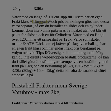
20
kg
320
kr
Varor med en längd på 120cm upp till 148cm har en egen
Frakt klass
“Långgods“
och pris beräkningen görs med dessa
varor separat , så om du beställer en slides och en cylinder
kommer dom inte kunna paketeras i ett paket utan det blir ett
paket för slidsen och ett för Cylindern. Varor med en längd
över 120cm har ett prispåslag på 125kr.Varor som skoter
mattor & ATV Däck som ej kräver på slag av emballage har
en egen frakt klass och har endast frakt pris beräkning på
volym och vikt.
Tips !!
Överstiger din kundkorg totalt 20kg
kan du inte direkt i webbshoppen beställa produkterna, då kan
du istället göra 2 beställningar exempel vis en beställning med
frakt på 19kg och en beställning på 5kg 19+5 totalt 34kg =
320kr (20kg) + 169kr (5kg) detta blir ofta det snabbast sättet
att beställa på.
Pristabell Frakter inom Sverige
Varubrev - max 2kg
Frakt priser Varubrev skickas direkt till brevlådan