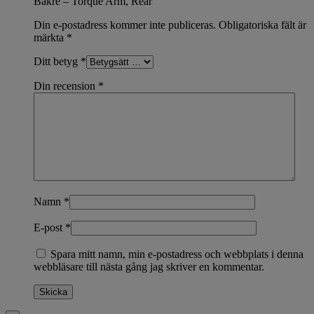
Bakre – Torque Arm, Rear”
Din e-postadress kommer inte publiceras.
Obligatoriska fält är
märkta
*
Ditt betyg
*
Din recension
*
Namn
*
E-post
*
Spara mitt namn, min e-postadress och webbplats i denna
webbläsare till nästa gång jag skriver en kommentar.