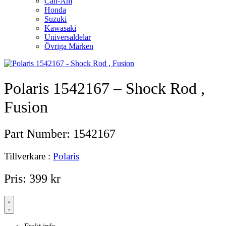
Can-Am
Honda
Suzuki
Kawasaki
Universaldelar
Övriga Märken
Polaris 1542167 – Shock Rod ,
Fusion
Part Number:
1542167
Tillverkare :
Polaris
Pris:
399
kr