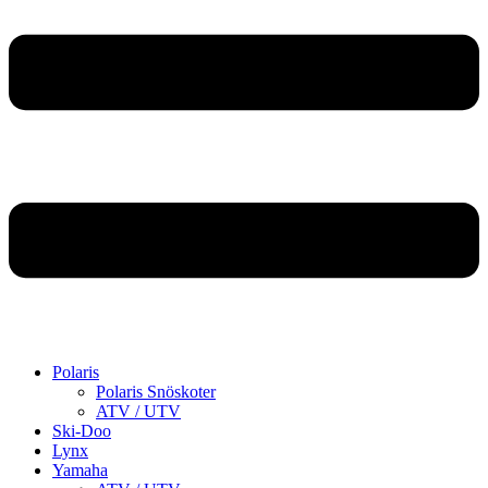
Polaris
Polaris Snöskoter
ATV / UTV
Ski-Doo
Lynx
Yamaha