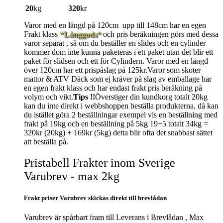
20
kg
320
kr
Varor med en längd på 120cm upp till 148cm har en egen
Frakt klass
“Långgods“
och pris beräkningen görs med dessa
varor separat , så om du beställer en slides och en cylinder
kommer dom inte kunna paketeras i ett paket utan det blir ett
paket för slidsen och ett för Cylindern. Varor med en längd
över 120cm har ett prispåslag på 125kr.Varor som skoter
mattor & ATV Däck som ej kräver på slag av emballage har
en egen frakt klass och har endast frakt pris beräkning på
volym och vikt.
Tips !!
Överstiger din kundkorg totalt 20kg
kan du inte direkt i webbshoppen beställa produkterna, då kan
du istället göra 2 beställningar exempel vis en beställning med
frakt på 19kg och en beställning på 5kg 19+5 totalt 34kg =
320kr (20kg) + 169kr (5kg) detta blir ofta det snabbast sättet
att beställa på.
Pristabell Frakter inom Sverige
Varubrev - max 2kg
Frakt priser Varubrev skickas direkt till brevlådan
Varubrev är spårbart fram till Leverans i Brevlådan , Max