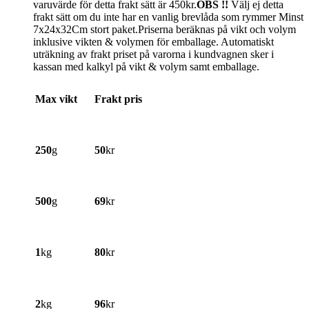
varuvärde för detta frakt sätt är 450kr.
OBS !!
Välj ej detta
frakt sätt om du inte har en vanlig brevlåda som rymmer Minst
7x24x32Cm stort paket.Priserna beräknas på vikt och volym
inklusive vikten & volymen för emballage. Automatiskt
uträkning av frakt priset på varorna i kundvagnen sker i
kassan med kalkyl på vikt & volym samt emballage.
Max vikt
Frakt pris
250
g
50
kr
500
g
69
kr
1
kg
80
kr
2
kg
96
kr