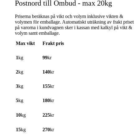
Postnord till Ombud - max 20kg
Priserna beräknas på vikt och volym inklusive vikten &
volymen för emballage. Automatiskt uträkning av frakt priset
på varorna i kundvagnen sker i kassan med kalkyl på vikt &
volym samt emballage.
Max vikt
Frakt pris
1
kg
99
kr
2
kg
140
kr
3
kg
155
kr
5
kg
180
kr
10
kg
225
kr
15
kg
270
kr