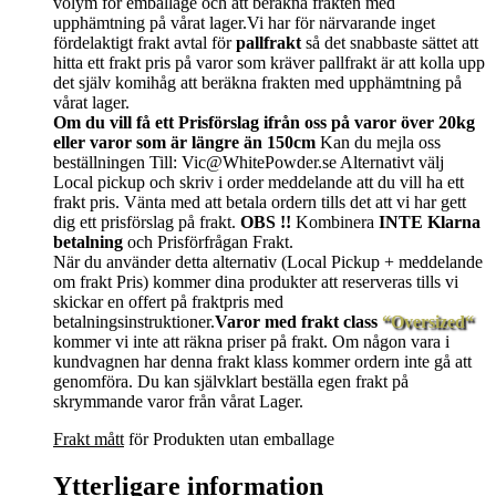
volym för emballage och att beräkna frakten med
upphämtning på vårat lager.Vi har för närvarande inget
fördelaktigt frakt avtal för
pallfrakt
så det snabbaste sättet att
hitta ett frakt pris på varor som kräver pallfrakt är att kolla upp
det själv komihåg att beräkna frakten med upphämtning på
vårat lager.
Om du vill få ett Prisförslag ifrån oss på varor över 20kg
eller varor som är längre än 150cm
Kan du mejla oss
beställningen Till: Vic@WhitePowder.se Alternativt välj
Local pickup och skriv i order meddelande att du vill ha ett
frakt pris. Vänta med att betala ordern tills det att vi har gett
dig ett prisförslag på frakt.
OBS !!
Kombinera
INTE Klarna
betalning
och Prisförfrågan Frakt.
När du använder detta alternativ (Local Pickup + meddelande
om frakt Pris) kommer dina produkter att reserveras tills vi
skickar en offert på fraktpris med
betalningsinstruktioner.
Varor med frakt class
“Oversized“
kommer vi inte att räkna priser på frakt. Om någon vara i
kundvagnen har denna frakt klass kommer ordern inte gå att
genomföra. Du kan självklart beställa egen frakt på
skrymmande varor från vårat Lager.
Frakt mått
för Produkten utan emballage
Ytterligare information