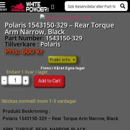
Polaris 1543150-329 – Rear Torque
Arm Narrow, Black
Part Number:
1543150-329
Tillverkare :
Polaris
Pris:
600
kr
Frakt info
Finns i Vårat Egna lager
Endast 1 kvar i lager
-
+
Add to Cart
Skickas normalt inom 1-3 vardagar
Produkt Beskrivning :
Polaris 1543150-329 – Rear Torque Arm Narrow, Black
ARM, TORQUE, REAR, NARROW, BLACK