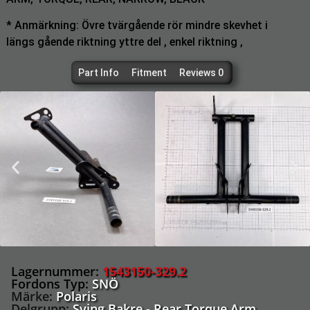
* Anmärkning: Övre tvärgående rör mindre skevhet i
längs gående riktning yttre del , enkel riktning ,
Part Info
Fitment
Reviews 0
Lagernummer:
1543150-329.2
Fordons Typ:
SNÖ
Märke:
Polaris
Delgrupp:
Sving Bakre - Rear Torque Arm