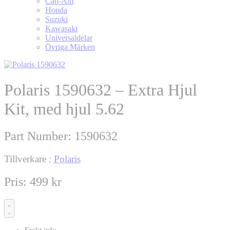
Can-Am
Honda
Suzuki
Kawasaki
Universaldelar
Övriga Märken
Polaris 1590632 – Extra Hjul
Kit, med hjul 5.62
Part Number:
1590632
Tillverkare :
Polaris
Pris:
499
kr