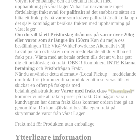
volym för emballage och att beräkna frakten med
upphämtning på vårat lager.Vi har för närvarande inget
fördelaktigt frakt avtal för
pallfrakt
så det snabbaste sättet att
hitta ett frakt pris på varor som kräver pallfrakt är att kolla upp
det själv komihåg att beräkna frakten med upphämtning på
vårat lager.
Om du vill få ett Prisförslag ifrån oss på varor över 20kg
eller varor som är längre än 150cm
Kan du mejla oss
beställningen Till: Vic@WhitePowder.se Alternativt välj
Local pickup och skriv i order meddelande att du vill ha ett
frakt pris. Vänta med att betala ordern tills det att vi har gett
dig ett prisförslag på frakt.
OBS !!
Kombinera
INTE Klarna
betalning
och Prisförfrågan Frakt.
När du använder detta alternativ (Local Pickup + meddelande
om frakt Pris) kommer dina produkter att reserveras tills vi
skickar en offert på fraktpris med
betalningsinstruktioner.
Varor med frakt class
“Oversized“
kommer vi inte att räkna priser på frakt. Om någon vara i
kundvagnen har denna frakt klass kommer ordern inte gå att
genomföra. Du kan självklart beställa egen frakt på
skrymmande varor från vårat Lager.
Frakt mått
för Produkten utan emballage
Ytterligare information