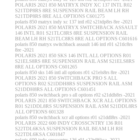
POLARIS 2021 850 MATRYX INDY XC 137 INTL R02
S21TDP8RS 8RE SUSPENSION RAIL BEAM LH RH
S21TDP8RS 8RE ALL OPTIONS C601275
polaris 850 matryx indy xc 137 intl r02 s21tdp8rs 8re -2021
POLARIS 2021 850 MATRYX SWITCHBACK ASSAULT
146 INTL R01 S21TLC8RS 8RE SUSPENSION RAIL
BEAM LH RH S21TLC8RS 8RE ALL OPTIONS C601616
polaris 850 matryx switchback assault 146 intl r01 s21tlc8rs
8re -2021
POLARIS 2021 850 SKS 146 INTL ALL OPTIONS R01
S21ELS8RS 8RE SUSPENSION RAIL ASM S21ELS8RS
8RE ALL OPTIONS C601265
polaris 850 sks 146 intl all options r01 s21els8rs 8re -2021
POLARIS 2021 850 SWITCHBACK PRO S ALL
OPTIONS R02 S21DDH8RS SUSPENSION RAIL ASM
S21DDH8RS ALL OPTIONS C601451
polaris 850 switchback pro s all options r02 s21ddh8rs -2021
POLARIS 2021 850 SWITCHBACK XCR ALL OPTIONS
R01 S21DDL8RS SUSPENSION RAIL ASM S21DDL8RS
ALL OPTIONS 601328
polaris 850 switchback xcr all options r01 s21ddl8rs -2021
POLARIS 2022 600 INDY CROSSCNTRY 136 R01
S22TDL6KSA SUSPENSION RAIL BEAM LH RH
S22TDL6KSA C601847
polaris 600 indy crosscntry 136 r01 s22tdl6ksa -2022