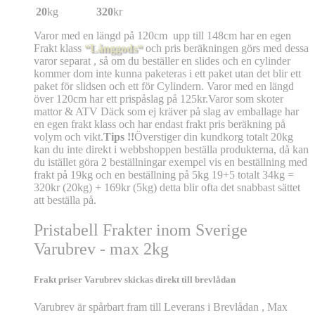
20
kg
320
kr
Varor med en längd på 120cm upp till 148cm har en egen
Frakt klass
“Långgods“
och pris beräkningen görs med dessa
varor separat , så om du beställer en slides och en cylinder
kommer dom inte kunna paketeras i ett paket utan det blir ett
paket för slidsen och ett för Cylindern. Varor med en längd
över 120cm har ett prispåslag på 125kr.Varor som skoter
mattor & ATV Däck som ej kräver på slag av emballage har
en egen frakt klass och har endast frakt pris beräkning på
volym och vikt.
Tips !!
Överstiger din kundkorg totalt 20kg
kan du inte direkt i webbshoppen beställa produkterna, då kan
du istället göra 2 beställningar exempel vis en beställning med
frakt på 19kg och en beställning på 5kg 19+5 totalt 34kg =
320kr (20kg) + 169kr (5kg) detta blir ofta det snabbast sättet
att beställa på.
Pristabell Frakter inom Sverige
Varubrev - max 2kg
Frakt priser Varubrev skickas direkt till brevlådan
Varubrev är spårbart fram till Leverans i Brevlådan , Max