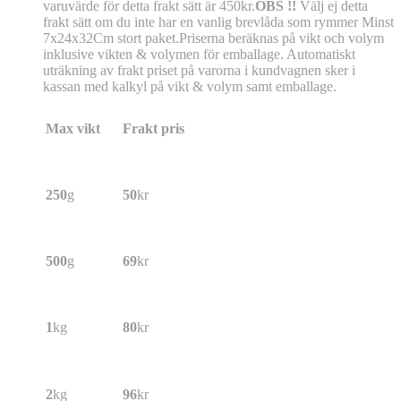
varuvärde för detta frakt sätt är 450kr.
OBS !!
Välj ej detta
frakt sätt om du inte har en vanlig brevlåda som rymmer Minst
7x24x32Cm stort paket.Priserna beräknas på vikt och volym
inklusive vikten & volymen för emballage. Automatiskt
uträkning av frakt priset på varorna i kundvagnen sker i
kassan med kalkyl på vikt & volym samt emballage.
Max vikt
Frakt pris
250
g
50
kr
500
g
69
kr
1
kg
80
kr
2
kg
96
kr