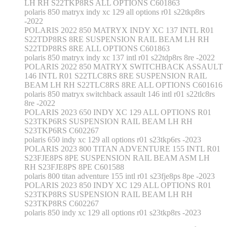
LH RH S22TKP8RS ALL OPTIONS C601863
polaris 850 matryx indy xc 129 all options r01 s22tkp8rs
-2022
POLARIS 2022 850 MATRYX INDY XC 137 INTL R01
S22TDP8RS 8RE SUSPENSION RAIL BEAM LH RH
S22TDP8RS 8RE ALL OPTIONS C601863
polaris 850 matryx indy xc 137 intl r01 s22tdp8rs 8re -2022
POLARIS 2022 850 MATRYX SWITCHBACK ASSAULT
146 INTL R01 S22TLC8RS 8RE SUSPENSION RAIL
BEAM LH RH S22TLC8RS 8RE ALL OPTIONS C601616
polaris 850 matryx switchback assault 146 intl r01 s22tlc8rs
8re -2022
POLARIS 2023 650 INDY XC 129 ALL OPTIONS R01
S23TKP6RS SUSPENSION RAIL BEAM LH RH
S23TKP6RS C602267
polaris 650 indy xc 129 all options r01 s23tkp6rs -2023
POLARIS 2023 800 TITAN ADVENTURE 155 INTL R01
S23FJE8PS 8PE SUSPENSION RAIL BEAM ASM LH
RH S23FJE8PS 8PE C601588
polaris 800 titan adventure 155 intl r01 s23fje8ps 8pe -2023
POLARIS 2023 850 INDY XC 129 ALL OPTIONS R01
S23TKP8RS SUSPENSION RAIL BEAM LH RH
S23TKP8RS C602267
polaris 850 indy xc 129 all options r01 s23tkp8rs -2023