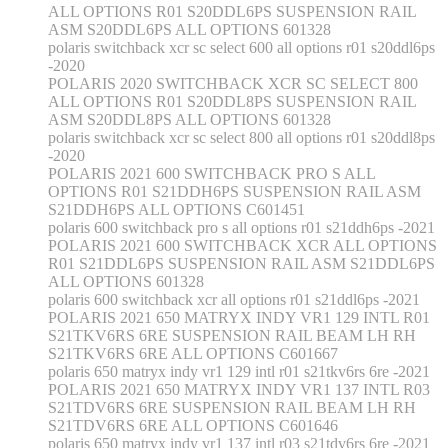
ALL OPTIONS R01 S20DDL6PS SUSPENSION RAIL
ASM S20DDL6PS ALL OPTIONS 601328
polaris switchback xcr sc select 600 all options r01 s20ddl6ps
-2020
POLARIS 2020 SWITCHBACK XCR SC SELECT 800
ALL OPTIONS R01 S20DDL8PS SUSPENSION RAIL
ASM S20DDL8PS ALL OPTIONS 601328
polaris switchback xcr sc select 800 all options r01 s20ddl8ps
-2020
POLARIS 2021 600 SWITCHBACK PRO S ALL
OPTIONS R01 S21DDH6PS SUSPENSION RAIL ASM
S21DDH6PS ALL OPTIONS C601451
polaris 600 switchback pro s all options r01 s21ddh6ps -2021
POLARIS 2021 600 SWITCHBACK XCR ALL OPTIONS
R01 S21DDL6PS SUSPENSION RAIL ASM S21DDL6PS
ALL OPTIONS 601328
polaris 600 switchback xcr all options r01 s21ddl6ps -2021
POLARIS 2021 650 MATRYX INDY VR1 129 INTL R01
S21TKV6RS 6RE SUSPENSION RAIL BEAM LH RH
S21TKV6RS 6RE ALL OPTIONS C601667
polaris 650 matryx indy vr1 129 intl r01 s21tkv6rs 6re -2021
POLARIS 2021 650 MATRYX INDY VR1 137 INTL R03
S21TDV6RS 6RE SUSPENSION RAIL BEAM LH RH
S21TDV6RS 6RE ALL OPTIONS C601646
polaris 650 matryx indy vr1 137 intl r03 s21tdv6rs 6re -2021