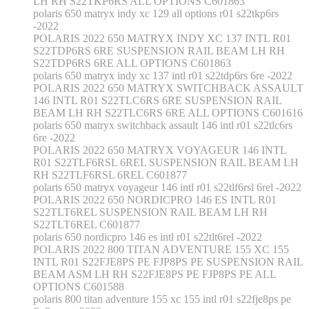
LH RH S22TKP6RS ALL OPTIONS C601863
polaris 650 matryx indy xc 129 all options r01 s22tkp6rs
-2022
POLARIS 2022 650 MATRYX INDY XC 137 INTL R01
S22TDP6RS 6RE SUSPENSION RAIL BEAM LH RH
S22TDP6RS 6RE ALL OPTIONS C601863
polaris 650 matryx indy xc 137 intl r01 s22tdp6rs 6re -2022
POLARIS 2022 650 MATRYX SWITCHBACK ASSAULT
146 INTL R01 S22TLC6RS 6RE SUSPENSION RAIL
BEAM LH RH S22TLC6RS 6RE ALL OPTIONS C601616
polaris 650 matryx switchback assault 146 intl r01 s22tlc6rs
6re -2022
POLARIS 2022 650 MATRYX VOYAGEUR 146 INTL
R01 S22TLF6RSL 6REL SUSPENSION RAIL BEAM LH
RH S22TLF6RSL 6REL C601877
polaris 650 matryx voyageur 146 intl r01 s22tlf6rsl 6rel -2022
POLARIS 2022 650 NORDICPRO 146 ES INTL R01
S22TLT6REL SUSPENSION RAIL BEAM LH RH
S22TLT6REL C601877
polaris 650 nordicpro 146 es intl r01 s22tlt6rel -2022
POLARIS 2022 800 TITAN ADVENTURE 155 XC 155
INTL R01 S22FJE8PS PE FJP8PS PE SUSPENSION RAIL
BEAM ASM LH RH S22FJE8PS PE FJP8PS PE ALL
OPTIONS C601588
polaris 800 titan adventure 155 xc 155 intl r01 s22fje8ps pe