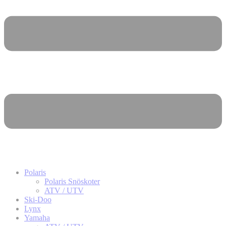
Polaris
Polaris Snöskoter
ATV / UTV
Ski-Doo
Lynx
Yamaha