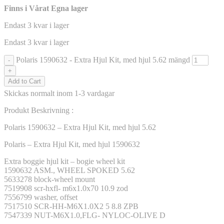
Finns i Vårat Egna lager
Endast 3 kvar i lager
Endast 3 kvar i lager
Polaris 1590632 - Extra Hjul Kit, med hjul 5.62 mängd
-
+
Add to Cart
Skickas normalt inom 1-3 vardagar
Produkt Beskrivning :
Polaris 1590632 – Extra Hjul Kit, med hjul 5.62
Polaris – Extra Hjul Kit, med hjul 1590632
Extra boggie hjul kit – bogie wheel kit
1590632 ASM., WHEEL SPOKED 5.62
5633278 block-wheel mount
7519908 scr-hxfl- m6x1.0x70 10.9 zod
7556799 washer, offset
7517510 SCR-HH-M6X1.0X2 5 8.8 ZPB
7547339 NUT-M6X1.0,FLG- NYLOC-OLIVE D