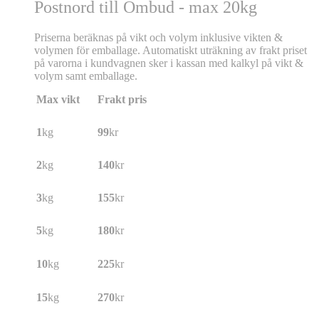
Postnord till Ombud - max 20kg
Priserna beräknas på vikt och volym inklusive vikten &
volymen för emballage. Automatiskt uträkning av frakt priset
på varorna i kundvagnen sker i kassan med kalkyl på vikt &
volym samt emballage.
Max vikt
Frakt pris
1
kg
99
kr
2
kg
140
kr
3
kg
155
kr
5
kg
180
kr
10
kg
225
kr
15
kg
270
kr