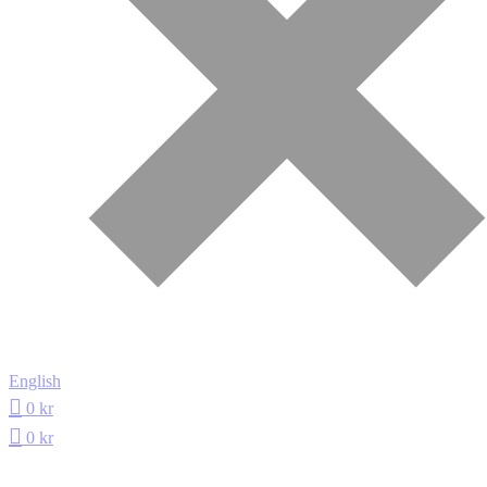
English
0
kr
0
kr