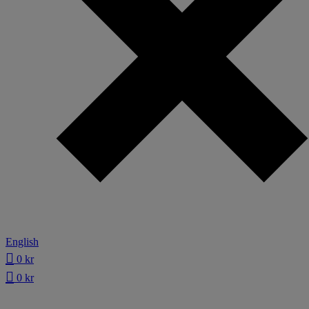
English
0
kr
0
kr