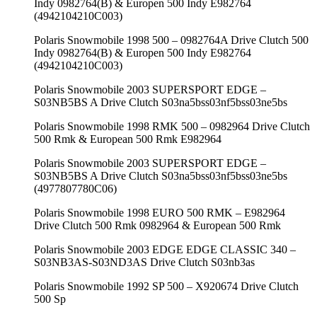
Indy 0982764(B) & Europen 500 Indy E982764
(4942104210C003)
Polaris Snowmobile 1998 500 – 0982764A Drive Clutch 500
Indy 0982764(B) & Europen 500 Indy E982764
(4942104210C003)
Polaris Snowmobile 2003 SUPERSPORT EDGE –
S03NB5BS A Drive Clutch S03na5bss03nf5bss03ne5bs
Polaris Snowmobile 1998 RMK 500 – 0982964 Drive Clutch
500 Rmk & European 500 Rmk E982964
Polaris Snowmobile 2003 SUPERSPORT EDGE –
S03NB5BS A Drive Clutch S03na5bss03nf5bss03ne5bs
(4977807780C06)
Polaris Snowmobile 1998 EURO 500 RMK – E982964
Drive Clutch 500 Rmk 0982964 & European 500 Rmk
Polaris Snowmobile 2003 EDGE EDGE CLASSIC 340 –
S03NB3AS-S03ND3AS Drive Clutch S03nb3as
Polaris Snowmobile 1992 SP 500 – X920674 Drive Clutch
500 Sp