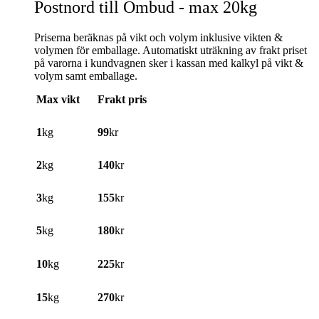
Postnord till Ombud - max 20kg
Priserna beräknas på vikt och volym inklusive vikten &
volymen för emballage. Automatiskt uträkning av frakt priset
på varorna i kundvagnen sker i kassan med kalkyl på vikt &
volym samt emballage.
Max vikt
Frakt pris
1
kg
99
kr
2
kg
140
kr
3
kg
155
kr
5
kg
180
kr
10
kg
225
kr
15
kg
270
kr