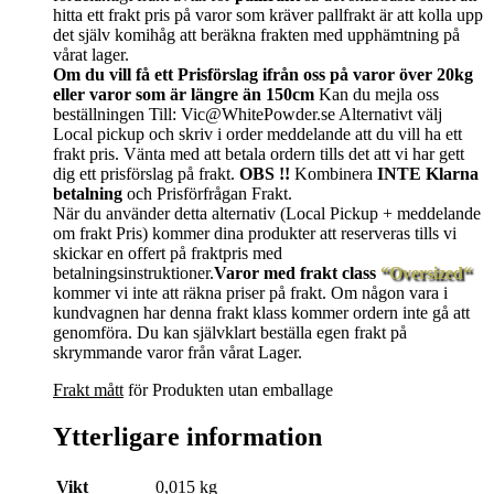
hitta ett frakt pris på varor som kräver pallfrakt är att kolla upp
det själv komihåg att beräkna frakten med upphämtning på
vårat lager.
Om du vill få ett Prisförslag ifrån oss på varor över 20kg
eller varor som är längre än 150cm
Kan du mejla oss
beställningen Till: Vic@WhitePowder.se Alternativt välj
Local pickup och skriv i order meddelande att du vill ha ett
frakt pris. Vänta med att betala ordern tills det att vi har gett
dig ett prisförslag på frakt.
OBS !!
Kombinera
INTE Klarna
betalning
och Prisförfrågan Frakt.
När du använder detta alternativ (Local Pickup + meddelande
om frakt Pris) kommer dina produkter att reserveras tills vi
skickar en offert på fraktpris med
betalningsinstruktioner.
Varor med frakt class
“Oversized“
kommer vi inte att räkna priser på frakt. Om någon vara i
kundvagnen har denna frakt klass kommer ordern inte gå att
genomföra. Du kan självklart beställa egen frakt på
skrymmande varor från vårat Lager.
Frakt mått
för Produkten utan emballage
Ytterligare information
Vikt
0,015 kg