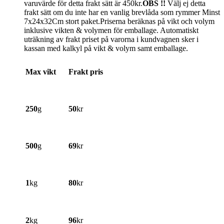
varuvärde för detta frakt sätt är 450kr.
OBS !!
Välj ej detta
frakt sätt om du inte har en vanlig brevlåda som rymmer Minst
7x24x32Cm stort paket.Priserna beräknas på vikt och volym
inklusive vikten & volymen för emballage. Automatiskt
uträkning av frakt priset på varorna i kundvagnen sker i
kassan med kalkyl på vikt & volym samt emballage.
Max vikt
Frakt pris
250
g
50
kr
500
g
69
kr
1
kg
80
kr
2
kg
96
kr