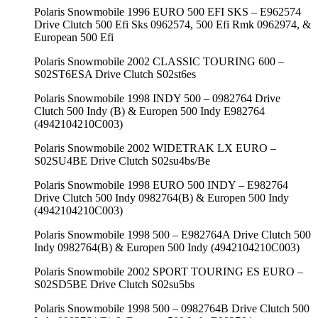
Polaris Snowmobile 1996 EURO 500 EFI SKS – E962574
Drive Clutch 500 Efi Sks 0962574, 500 Efi Rmk 0962974, &
European 500 Efi
Polaris Snowmobile 2002 CLASSIC TOURING 600 –
S02ST6ESA Drive Clutch S02st6es
Polaris Snowmobile 1998 INDY 500 – 0982764 Drive
Clutch 500 Indy (B) & Europen 500 Indy E982764
(4942104210C003)
Polaris Snowmobile 2002 WIDETRAK LX EURO –
S02SU4BE Drive Clutch S02su4bs/Be
Polaris Snowmobile 1998 EURO 500 INDY – E982764
Drive Clutch 500 Indy 0982764(B) & Europen 500 Indy
(4942104210C003)
Polaris Snowmobile 1998 500 – E982764A Drive Clutch 500
Indy 0982764(B) & Europen 500 Indy (4942104210C003)
Polaris Snowmobile 2002 SPORT TOURING ES EURO –
S02SD5BE Drive Clutch S02su5bs
Polaris Snowmobile 1998 500 – 0982764B Drive Clutch 500