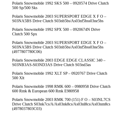
Polaris Snowmobile 1992 SKS 500 – 0920574 Drive Clutch
500 Sp/500 Sks
Polaris Snowmobile 2003 SUPERSPORT EDGE X F O –
S03NA5BS Drive Clutch S03nb5bs/As03nf5bss03ne5bs
Polaris Snowmobile 1992 SPX 500 – 0920674N Drive
Clutch 500 Spx
Polaris Snowmobile 2003 SUPERSPORT EDGE X F O –
S03NA5BS Drive Clutch S03nb5bs/As03nf5bss03ne5bs
(4977807780C06)
Polaris Snowmobile 2003 EDGE EDGE CLASSIC 340 –
S03NB3AS-S03ND3AS Drive Clutch S03nd3as
Polaris Snowmobile 1992 XLT SP – 0920767 Drive Clutch
500 Xlt
Polaris Snowmobile 1998 RMK 600 – 0980958 Drive Clutch
600 Rmk & European 600 Rmk E980958
Polaris Snowmobile 2003 RMK 700 (151) F O – S03NL7CS
Drive Clutch S03nk7cs/A/As03nk8cs/As03nl8cs/As03nm8cs
(4978037803C03)