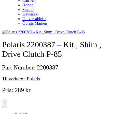
Can-Am
Honda
Suzuki
Kawasaki
Universaldelar
Övriga Märken
Polaris 2200387 – Kit , Shim ,
Drive Clutch P-85
Part Number:
2200387
Tillverkare :
Polaris
Pris:
289
kr