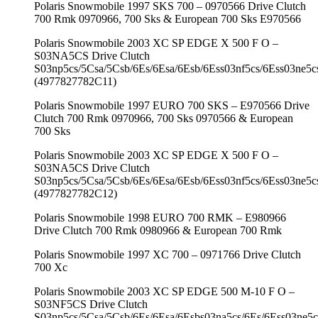
Polaris Snowmobile 1997 SKS 700 – 0970566 Drive Clutch
700 Rmk 0970966, 700 Sks & European 700 Sks E970566
Polaris Snowmobile 2003 XC SP EDGE X 500 F O –
S03NA5CS Drive Clutch
S03np5cs/5Csa/5Csb/6Es/6Esa/6Esb/6Ess03nf5cs/6Ess03ne5c
(4977827782C11)
Polaris Snowmobile 1997 EURO 700 SKS – E970566 Drive
Clutch 700 Rmk 0970966, 700 Sks 0970566 & European
700 Sks
Polaris Snowmobile 2003 XC SP EDGE X 500 F O –
S03NA5CS Drive Clutch
S03np5cs/5Csa/5Csb/6Es/6Esa/6Esb/6Ess03nf5cs/6Ess03ne5c
(4977827782C12)
Polaris Snowmobile 1998 EURO 700 RMK – E980966
Drive Clutch 700 Rmk 0980966 & European 700 Rmk
Polaris Snowmobile 1997 XC 700 – 0971766 Drive Clutch
700 Xc
Polaris Snowmobile 2003 XC SP EDGE 500 M-10 F O –
S03NF5CS Drive Clutch
S03np5cs/5Csa/5Csb/6Es/6Esa/6Esbs03na5cs/6Es/6Ess03ne5c