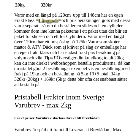
20
kg
320
kr
Varor med en längd på 120cm upp till 148cm har en egen
Frakt klass
“Långgods“
och pris beräkningen görs med dessa
varor separat , så om du beställer en slides och en cylinder
kommer dom inte kunna paketeras i ett paket utan det blir ett
paket för slidsen och ett för Cylindern. Varor med en längd
över 120cm har ett prispåslag på 125kr.Varor som skoter
mattor & ATV Däck som ej kräver på slag av emballage har
en egen frakt klass och har endast frakt pris beräkning på
volym och vikt.
Tips !!
Överstiger din kundkorg totalt 20kg
kan du inte direkt i webbshoppen beställa produkterna, då kan
du istället göra 2 beställningar exempel vis en beställning med
frakt på 19kg och en beställning på 5kg 19+5 totalt 34kg =
320kr (20kg) + 169kr (5kg) detta blir ofta det snabbast sättet
att beställa på.
Pristabell Frakter inom Sverige
Varubrev - max 2kg
Frakt priser Varubrev skickas direkt till brevlådan
Varubrev är spårbart fram till Leverans i Brevlådan , Max