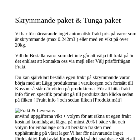
Skrymmande paket & Tunga paket
Vi har för närvarande inget automatisk frakt pris på varor som
är skrymmande (max 0.242m3 ) eller med en vikt på över
20kg.
Vill du Beställa varor som det inte går att välja till frakt på är
det enklast att kontakta oss via mejl eller Välj prisförfrågan
Frakt.
Du kan självklart beställa egen frakt på skrymmande varor
börja med att Lägg produkterna i varukorgen och fortsätt till
Kassan så står där vikten på produkterna. För att hitta frakt
info för en specifik produkt gå till produktsidan klicka sedan
på fliken [ Frakt info ] och sedan fliken [Produkt mått]
använd uppgifterna vikt + volym för att räkna ut egen frakt
kostnad komihåg att lägga på minst 20% i både vikt och
volym för emballage och att beräkna frakten med
upphämtning på vårat lager.Vi har för närvarande inget
fördelaktigt frakt avtal för
pallfrakt
så det snabbaste sättet att