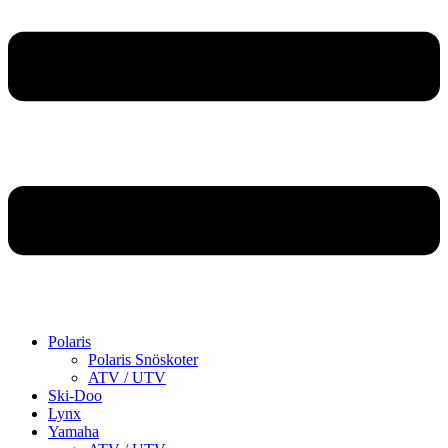
Polaris
Polaris Snöskoter
ATV / UTV
Ski-Doo
Lynx
Yamaha