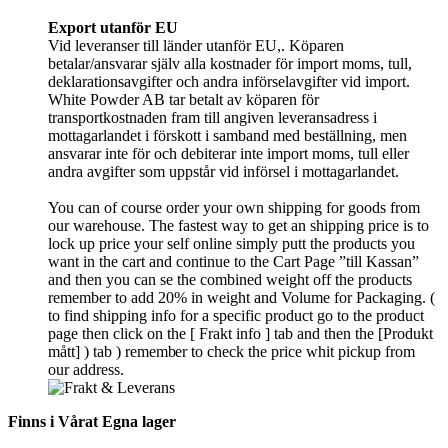
Export utanför EU
Vid leveranser till länder utanför EU,. Köparen
betalar/ansvarar själv alla kostnader för import moms, tull,
deklarationsavgifter och andra införselavgifter vid import.
White Powder AB tar betalt av köparen för
transportkostnaden fram till angiven leveransadress i
mottagarlandet i förskott i samband med beställning, men
ansvarar inte för och debiterar inte import moms, tull eller
andra avgifter som uppstår vid införsel i mottagarlandet.
You can of course order your own shipping for goods from
our warehouse. The fastest way to get an shipping price is to
lock up price your self online simply putt the products you
want in the cart and continue to the Cart Page ”till Kassan”
and then you can se the combined weight off the products
remember to add 20% in weight and Volume for Packaging. (
to find shipping info for a specific product go to the product
page then click on the [ Frakt info ] tab and then the [Produkt
mått] ) tab )
remember
to check the price whit pickup from
our address.
Finns i Vårat Egna lager