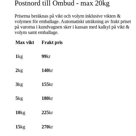
Postnord till Ombud - max 20kg
Priserna beräknas på vikt och volym inklusive vikten &
volymen för emballage. Automatiskt uträkning av frakt priset
på varorna i kundvagnen sker i kassan med kalkyl på vikt &
volym samt emballage.
Max vikt
Frakt pris
1
kg
99
kr
2
kg
140
kr
3
kg
155
kr
5
kg
180
kr
10
kg
225
kr
15
kg
270
kr