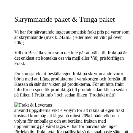
Skrymmande paket & Tunga paket
Vi har för närvarande inget automatisk frakt pris på varor som
är skrymmande (max 0.242m3 ) eller med en vikt på över
20kg.
Vill du Beställa varor som det inte går att välja till frakt på är
det enklast att kontakta oss via mejl eller Välj prisförfrågan
Frakt.
Du kan självklart beställa egen frakt på skrymmande varor
börja med att Lägg produkterna i varukorgen och fortsätt till
Kassan så står där vikten på produkterna. För att hitta frakt
info för en specifik produkt gå till produktsidan klicka sedan
på fliken [ Frakt info ] och sedan fliken [Produkt mått]
använd uppgifterna vikt + volym för att räkna ut egen frakt
kostnad komihåg att lägga på minst 20% i både vikt och
volym för emballage och att beräkna frakten med
upphämtning på vårat lager.Vi har för närvarande inget
fördelaktigt frakt avtal för
pallfrakt
så det snabbaste sättet att