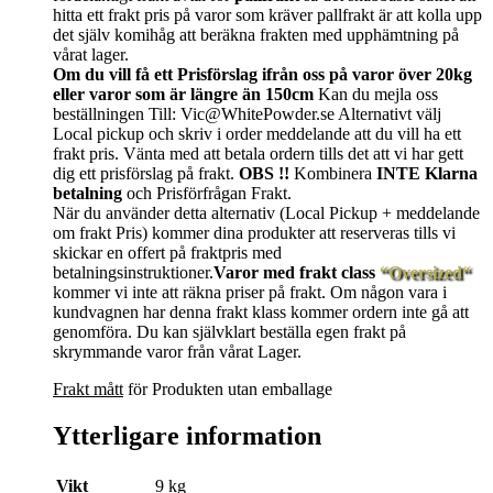
hitta ett frakt pris på varor som kräver pallfrakt är att kolla upp
det själv komihåg att beräkna frakten med upphämtning på
vårat lager.
Om du vill få ett Prisförslag ifrån oss på varor över 20kg
eller varor som är längre än 150cm
Kan du mejla oss
beställningen Till: Vic@WhitePowder.se Alternativt välj
Local pickup och skriv i order meddelande att du vill ha ett
frakt pris. Vänta med att betala ordern tills det att vi har gett
dig ett prisförslag på frakt.
OBS !!
Kombinera
INTE Klarna
betalning
och Prisförfrågan Frakt.
När du använder detta alternativ (Local Pickup + meddelande
om frakt Pris) kommer dina produkter att reserveras tills vi
skickar en offert på fraktpris med
betalningsinstruktioner.
Varor med frakt class
“Oversized“
kommer vi inte att räkna priser på frakt. Om någon vara i
kundvagnen har denna frakt klass kommer ordern inte gå att
genomföra. Du kan självklart beställa egen frakt på
skrymmande varor från vårat Lager.
Frakt mått
för Produkten utan emballage
Ytterligare information
Vikt
9 kg