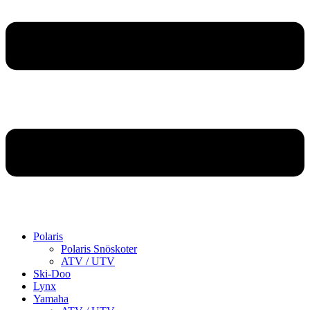
Polaris
Polaris Snöskoter
ATV / UTV
Ski-Doo
Lynx
Yamaha