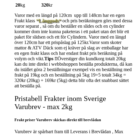
20
kg
320
kr
Varor med en längd på 120cm upp till 148cm har en egen
Frakt klass
“Långgods“
och pris beräkningen görs med dessa
varor separat , så om du beställer en slides och en cylinder
kommer dom inte kunna paketeras i ett paket utan det blir ett
paket för slidsen och ett för Cylindern. Varor med en längd
över 120cm har ett prispåslag på 125kr.Varor som skoter
mattor & ATV Däck som ej kräver på slag av emballage har
en egen frakt klass och har endast frakt pris beräkning på
volym och vikt.
Tips !!
Överstiger din kundkorg totalt 20kg
kan du inte direkt i webbshoppen beställa produkterna, då kan
du istället göra 2 beställningar exempel vis en beställning med
frakt på 19kg och en beställning på 5kg 19+5 totalt 34kg =
320kr (20kg) + 169kr (5kg) detta blir ofta det snabbast sättet
att beställa på.
Pristabell Frakter inom Sverige
Varubrev - max 2kg
Frakt priser Varubrev skickas direkt till brevlådan
Varubrev är spårbart fram till Leverans i Brevlådan , Max