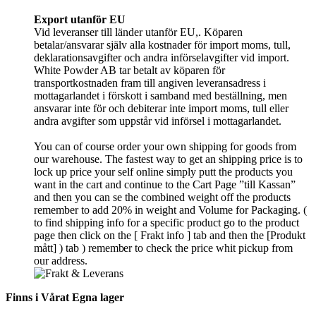
Export utanför EU
Vid leveranser till länder utanför EU,. Köparen
betalar/ansvarar själv alla kostnader för import moms, tull,
deklarationsavgifter och andra införselavgifter vid import.
White Powder AB tar betalt av köparen för
transportkostnaden fram till angiven leveransadress i
mottagarlandet i förskott i samband med beställning, men
ansvarar inte för och debiterar inte import moms, tull eller
andra avgifter som uppstår vid införsel i mottagarlandet.
You can of course order your own shipping for goods from
our warehouse. The fastest way to get an shipping price is to
lock up price your self online simply putt the products you
want in the cart and continue to the Cart Page ”till Kassan”
and then you can se the combined weight off the products
remember to add 20% in weight and Volume for Packaging. (
to find shipping info for a specific product go to the product
page then click on the [ Frakt info ] tab and then the [Produkt
mått] ) tab )
remember
to check the price whit pickup from
our address.
Finns i Vårat Egna lager