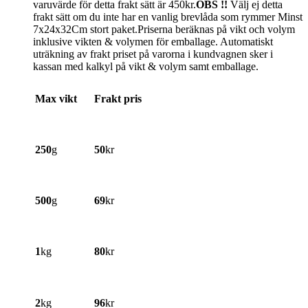
varuvärde för detta frakt sätt är 450kr.
OBS !!
Välj ej detta
frakt sätt om du inte har en vanlig brevlåda som rymmer Minst
7x24x32Cm stort paket.Priserna beräknas på vikt och volym
inklusive vikten & volymen för emballage. Automatiskt
uträkning av frakt priset på varorna i kundvagnen sker i
kassan med kalkyl på vikt & volym samt emballage.
Max vikt
Frakt pris
250
g
50
kr
500
g
69
kr
1
kg
80
kr
2
kg
96
kr