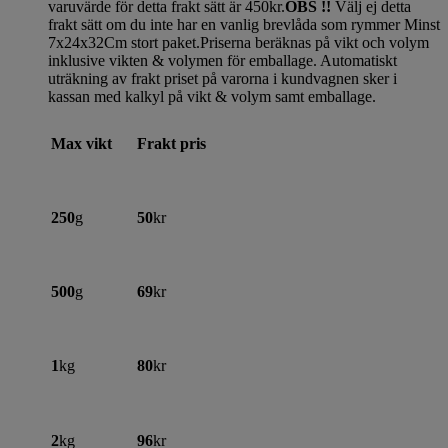
varuvärde för detta frakt sätt är 450kr.
OBS !!
Välj ej detta
frakt sätt om du inte har en vanlig brevlåda som rymmer Minst
7x24x32Cm stort paket.Priserna beräknas på vikt och volym
inklusive vikten & volymen för emballage. Automatiskt
uträkning av frakt priset på varorna i kundvagnen sker i
kassan med kalkyl på vikt & volym samt emballage.
Max vikt
Frakt pris
250
g
50
kr
500
g
69
kr
1
kg
80
kr
2
kg
96
kr