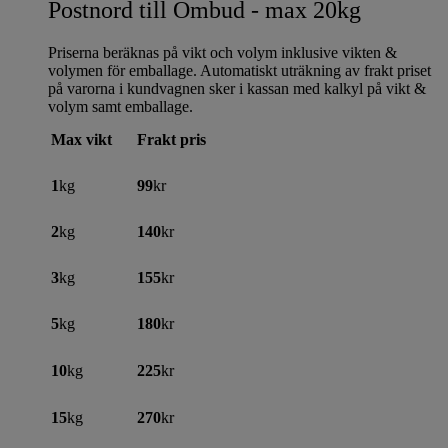
Postnord till Ombud - max 20kg
Priserna beräknas på vikt och volym inklusive vikten &
volymen för emballage. Automatiskt uträkning av frakt priset
på varorna i kundvagnen sker i kassan med kalkyl på vikt &
volym samt emballage.
Max vikt
Frakt pris
1
kg
99
kr
2
kg
140
kr
3
kg
155
kr
5
kg
180
kr
10
kg
225
kr
15
kg
270
kr