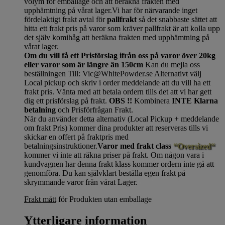
volym för emballage och att beräkna frakten med
upphämtning på vårat lager.Vi har för närvarande inget
fördelaktigt frakt avtal för
pallfrakt
så det snabbaste sättet att
hitta ett frakt pris på varor som kräver pallfrakt är att kolla upp
det själv komihåg att beräkna frakten med upphämtning på
vårat lager.
Om du vill få ett Prisförslag ifrån oss på varor över 20kg
eller varor som är längre än 150cm
Kan du mejla oss
beställningen Till: Vic@WhitePowder.se Alternativt välj
Local pickup och skriv i order meddelande att du vill ha ett
frakt pris. Vänta med att betala ordern tills det att vi har gett
dig ett prisförslag på frakt.
OBS !!
Kombinera
INTE Klarna
betalning
och Prisförfrågan Frakt.
När du använder detta alternativ (Local Pickup + meddelande
om frakt Pris) kommer dina produkter att reserveras tills vi
skickar en offert på fraktpris med
betalningsinstruktioner.
Varor med frakt class
“Oversized“
kommer vi inte att räkna priser på frakt. Om någon vara i
kundvagnen har denna frakt klass kommer ordern inte gå att
genomföra. Du kan självklart beställa egen frakt på
skrymmande varor från vårat Lager.
Frakt mått
för Produkten utan emballage
Ytterligare information