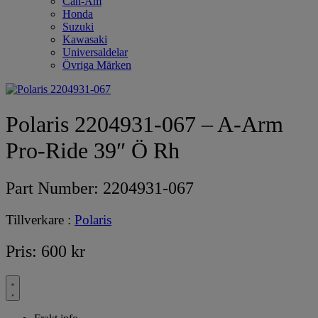
Can-Am
Honda
Suzuki
Kawasaki
Universaldelar
Övriga Märken
Polaris 2204931-067 – A-Arm
Pro-Ride 39″ Ö Rh
Part Number:
2204931-067
Tillverkare :
Polaris
Pris:
600
kr