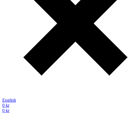
English
0
kr
0
kr