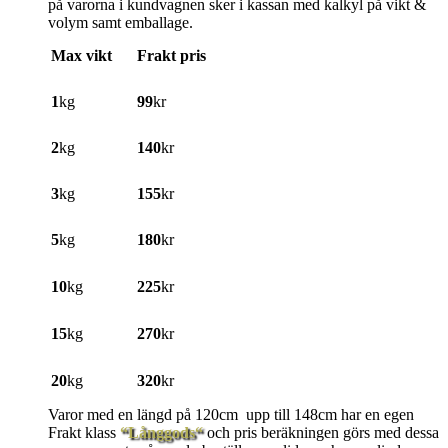
på varorna i kundvagnen sker i kassan med kalkyl på vikt &
volym samt emballage.
Max vikt
Frakt pris
1
kg
99
kr
2
kg
140
kr
3
kg
155
kr
5
kg
180
kr
10
kg
225
kr
15
kg
270
kr
20
kg
320
kr
Varor med en längd på 120cm upp till 148cm har en egen
Frakt klass
“Långgods“
och pris beräkningen görs med dessa