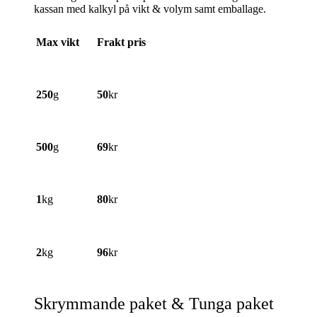
kassan med kalkyl på vikt & volym samt emballage.
Max vikt
Frakt pris
250
g
50
kr
500
g
69
kr
1
kg
80
kr
2
kg
96
kr
Skrymmande paket & Tunga paket