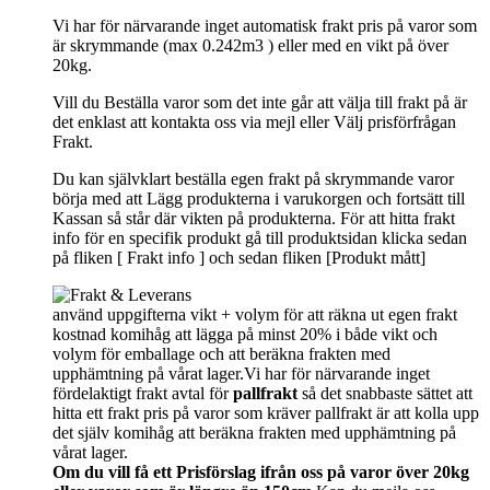
Vi har för närvarande inget automatisk frakt pris på varor som
är skrymmande (max 0.242m3 ) eller med en vikt på över
20kg.
Vill du Beställa varor som det inte går att välja till frakt på är
det enklast att kontakta oss via mejl eller Välj prisförfrågan
Frakt.
Du kan självklart beställa egen frakt på skrymmande varor
börja med att Lägg produkterna i varukorgen och fortsätt till
Kassan så står där vikten på produkterna. För att hitta frakt
info för en specifik produkt gå till produktsidan klicka sedan
på fliken [ Frakt info ] och sedan fliken [Produkt mått]
använd uppgifterna vikt + volym för att räkna ut egen frakt
kostnad komihåg att lägga på minst 20% i både vikt och
volym för emballage och att beräkna frakten med
upphämtning på vårat lager.Vi har för närvarande inget
fördelaktigt frakt avtal för
pallfrakt
så det snabbaste sättet att
hitta ett frakt pris på varor som kräver pallfrakt är att kolla upp
det själv komihåg att beräkna frakten med upphämtning på
vårat lager.
Om du vill få ett Prisförslag ifrån oss på varor över 20kg