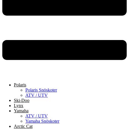
Polaris
Polaris Snöskoter
ATV / UTV
Ski-Doo
Lynx
Yamaha
ATV / UTV
Yamaha Snöskoter
Arctic Cat