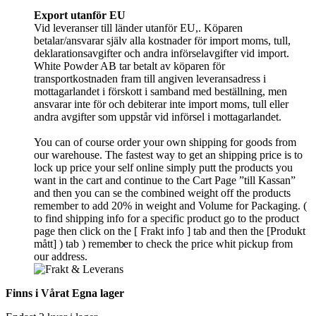
Export utanför EU
Vid leveranser till länder utanför EU,. Köparen
betalar/ansvarar själv alla kostnader för import moms, tull,
deklarationsavgifter och andra införselavgifter vid import.
White Powder AB tar betalt av köparen för
transportkostnaden fram till angiven leveransadress i
mottagarlandet i förskott i samband med beställning, men
ansvarar inte för och debiterar inte import moms, tull eller
andra avgifter som uppstår vid införsel i mottagarlandet.
You can of course order your own shipping for goods from
our warehouse. The fastest way to get an shipping price is to
lock up price your self online simply putt the products you
want in the cart and continue to the Cart Page ”till Kassan”
and then you can se the combined weight off the products
remember to add 20% in weight and Volume for Packaging. (
to find shipping info for a specific product go to the product
page then click on the [ Frakt info ] tab and then the [Produkt
mått] ) tab )
remember
to check the price whit pickup from
our address.
Finns i Vårat Egna lager