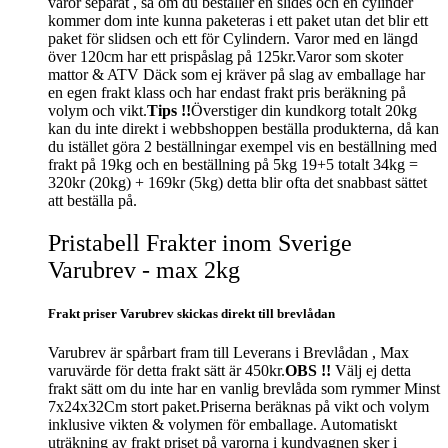
varor separat , så om du beställer en slides och en cylinder
kommer dom inte kunna paketeras i ett paket utan det blir ett
paket för slidsen och ett för Cylindern. Varor med en längd
över 120cm har ett prispåslag på 125kr.Varor som skoter
mattor & ATV Däck som ej kräver på slag av emballage har
en egen frakt klass och har endast frakt pris beräkning på
volym och vikt.
Tips !!
Överstiger din kundkorg totalt 20kg
kan du inte direkt i webbshoppen beställa produkterna, då kan
du istället göra 2 beställningar exempel vis en beställning med
frakt på 19kg och en beställning på 5kg 19+5 totalt 34kg =
320kr (20kg) + 169kr (5kg) detta blir ofta det snabbast sättet
att beställa på.
Pristabell Frakter inom Sverige
Varubrev - max 2kg
Frakt priser Varubrev skickas direkt till brevlådan
Varubrev är spårbart fram till Leverans i Brevlådan , Max
varuvärde för detta frakt sätt är 450kr.
OBS !!
Välj ej detta
frakt sätt om du inte har en vanlig brevlåda som rymmer Minst
7x24x32Cm stort paket.Priserna beräknas på vikt och volym
inklusive vikten & volymen för emballage. Automatiskt
uträkning av frakt priset på varorna i kundvagnen sker i