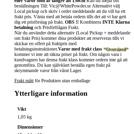
eller varor som är längre än 150cm
Kan du mejla oss
beställningen Till: Vic@WhitePowder.se Alternativt välj
Local pickup och skriv i order meddelande att du vill ha ett
frakt pris. Vänta med att betala ordern tills det att vi har gett
dig ett prisförslag på frakt.
OBS !!
Kombinera
INTE Klarna
betalning
och Prisförfrågan Frakt.
När du använder detta alternativ (Local Pickup + meddelande
om frakt Pris) kommer dina produkter att reserveras tills vi
skickar en offert på fraktpris med
betalningsinstruktioner.
Varor med frakt class
“Oversized“
kommer vi inte att räkna priser på frakt. Om någon vara i
kundvagnen har denna frakt klass kommer ordern inte gå att
genomföra. Du kan självklart beställa egen frakt på
skrymmande varor från vårat Lager.
Frakt mått
för Produkten utan emballage
Ytterligare information
Vikt
1,05 kg
Dimensioner