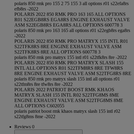
polaris 850 rmk pro 155 2 75 155 3 all options r01 s22efa8rs
efb8rs -2022
POLARIS 2022 850 RMK PRO 163 165 ALL OPTIONS
R01 S22EGB8RS EGA8RS ENGINE EXHAUST VALVE
ASM S22EGB8RS EGA8RS ALL OPTIONS 600778 3
polaris 850 rmk pro 163 165 all options r01 s22egb8rs ega8rs
-2022
POLARIS 2022 850 RMK PRO MATRYX 155 INTL R01
S22TFK8RS 8RE ENGINE EXHAUST VALVE ASM
S22TFK8RS 8RE ALL OPTIONS 600778 3
polaris 850 rmk pro matryx 155 intl r01 s22tfk8rs 8re -2022
POLARIS 2022 850 RMK PRO MATRYX SLASH 155
INTL ALL OPTIONS R01 S22TFM8RS 8RE TFW8RS
8RE ENGINE EXHAUST VALVE ASM S22TFG8RS 8RE
polaris 850 rmk pro matryx slash 155 intl all options r01
s22tfm8rs 8re tfw8rs 8re -2022
POLARIS 2022 PATRIOT BOOST RMK KHAOS
MATRYX SLASH 155 INTL R02 S22TFG8MS 8ME
ENGINE EXHAUST VALVE ASM S22TFG8MS 8ME
ALL OPTIONS C602055
polaris patriot boost rmk khaos matryx slash 155 intl r02
s22tfg8ms 8me -2022
Reviews 0