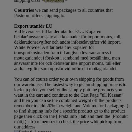
shipping class
“Oversized “
Countries
we can send packages to all countries that
Postnord offers shipping to.
Export utanför EU
Vid leveranser till länder utanför EU,. Köparen
betalar/ansvarar själv alla kostnader för import moms, tull,
deklarationsavgifter och andra införselavgifter vid import.
White Powder AB tar betalt av köparen för
transportkostnaden fram till angiven leveransadress i
mottagarlandet i förskott i samband med beställning, men
ansvarar inte för och debiterar inte import moms, tull eller
andra avgifter som uppstår vid införsel i mottagarlandet.
You can of course order your own shipping for goods from
our warehouse. The fastest way to get an shipping price is to
lock up price your self online simply putt the products you
want in the cart and continue to the Cart Page ”till Kassan”
and then you can se the combined weight off the products
remember to add 20% in weight and Volume for Packaging. (
to find shipping info for a specific product go to the product
page then click on the [ Frakt info ] tab and then the [Produkt
mått] ) tab )
remember
to check the price whit pickup from
our address.