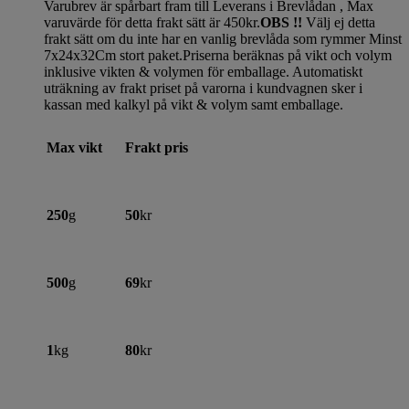
Varubrev är spårbart fram till Leverans i Brevlådan , Max
varuvärde för detta frakt sätt är 450kr.
OBS !!
Välj ej detta
frakt sätt om du inte har en vanlig brevlåda som rymmer Minst
7x24x32Cm stort paket.Priserna beräknas på vikt och volym
inklusive vikten & volymen för emballage. Automatiskt
uträkning av frakt priset på varorna i kundvagnen sker i
kassan med kalkyl på vikt & volym samt emballage.
Max vikt
Frakt pris
250
g
50
kr
500
g
69
kr
1
kg
80
kr