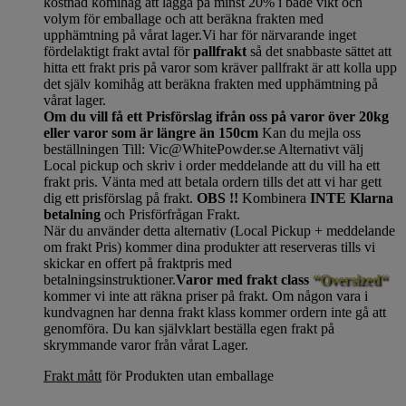
kostnad komihåg att lägga på minst 20% i både vikt och
volym för emballage och att beräkna frakten med
upphämtning på vårat lager.Vi har för närvarande inget
fördelaktigt frakt avtal för
pallfrakt
så det snabbaste sättet att
hitta ett frakt pris på varor som kräver pallfrakt är att kolla upp
det själv komihåg att beräkna frakten med upphämtning på
vårat lager.
Om du vill få ett Prisförslag ifrån oss på varor över 20kg
eller varor som är längre än 150cm
Kan du mejla oss
beställningen Till: Vic@WhitePowder.se Alternativt välj
Local pickup och skriv i order meddelande att du vill ha ett
frakt pris. Vänta med att betala ordern tills det att vi har gett
dig ett prisförslag på frakt.
OBS !!
Kombinera
INTE Klarna
betalning
och Prisförfrågan Frakt.
När du använder detta alternativ (Local Pickup + meddelande
om frakt Pris) kommer dina produkter att reserveras tills vi
skickar en offert på fraktpris med
betalningsinstruktioner.
Varor med frakt class
“Oversized“
kommer vi inte att räkna priser på frakt. Om någon vara i
kundvagnen har denna frakt klass kommer ordern inte gå att
genomföra. Du kan självklart beställa egen frakt på
skrymmande varor från vårat Lager.
Frakt mått
för Produkten utan emballage