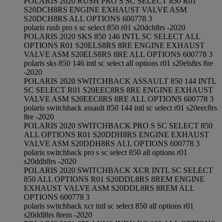
POLARIS 2020 RUSH PRO S SC SELECT 850 R01
S20DCH8RS ENGINE EXHAUST VALVE ASM
S20DCH8RS ALL OPTIONS 600778 3
polaris rush pro s sc select 850 r01 s20dch8rs -2020
POLARIS 2020 SKS 850 146 INTL SC SELECT ALL
OPTIONS R01 S20ELS8RS 8RE ENGINE EXHAUST
VALVE ASM S20ELS8RS 8RE ALL OPTIONS 600778 3
polaris sks 850 146 intl sc select all options r01 s20els8rs 8re
-2020
POLARIS 2020 SWITCHBACK ASSAULT 850 144 INTL
SC SELECT R01 S20EEC8RS 8RE ENGINE EXHAUST
VALVE ASM S20EEC8RS 8RE ALL OPTIONS 600778 3
polaris switchback assault 850 144 intl sc select r01 s20eec8rs
8re -2020
POLARIS 2020 SWITCHBACK PRO S SC SELECT 850
ALL OPTIONS R01 S20DDH8RS ENGINE EXHAUST
VALVE ASM S20DDH8RS ALL OPTIONS 600778 3
polaris switchback pro s sc select 850 all options r01
s20ddh8rs -2020
POLARIS 2020 SWITCHBACK XCR INTL SC SELECT
850 ALL OPTIONS R01 S20DDL8RS 8REM ENGINE
EXHAUST VALVE ASM S20DDL8RS 8REM ALL
OPTIONS 600778 3
polaris switchback xcr intl sc select 850 all options r01
s20ddl8rs 8rem -2020