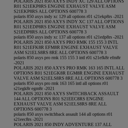
POLARIS 2021 850 AXYS INDY XC 129 ALL OPTIONS
R01 S21EKP8RS ENGINE EXHAUST VALVE ASM
S21EKP8RS ALL OPTIONS 600778 3
polaris 850 axys indy xc 129 all options r01 s21ekp8rs -2021
POLARIS 2021 850 AXYS INDY XC 137 ALL OPTIONS
R01 S21EDP8RS ENGINE EXHAUST VALVE ASM
S21EDP8RS ALL OPTIONS 600778 3
polaris 850 axys indy xc 137 all options r01 s21edp8rs -2021
POLARIS 2021 850 AXYS PRO RMK 155 155 3 INTL
R01 S21EFK8R EFM8R ENGINE EXHAUST VALVE
ASM S21ELS8RS 8RE ALL OPTIONS 600778 3
polaris 850 axys pro rmk 155 155 3 intl r01 s21efk8r efm8r
-2021
POLARIS 2021 850 AXYS PRO RMK 163 165 INTL ALL
OPTIONS R01 S21EGK8R EGM8R ENGINE EXHAUST
VALVE ASM S21ELS8RS 8RE ALL OPTIONS 600778 3
polaris 850 axys pro rmk 163 165 intl all options r01
s21egk8r egm8r -2021
POLARIS 2021 850 AXYS SWITCHBACK ASSAULT
144 ALL OPTIONS R01 S21EEC8RS ENGINE
EXHAUST VALVE ASM S21ELS8RS 8RE ALL
OPTIONS 600778 3
polaris 850 axys switchback assault 144 all options r01
s21eec8rs -2021
POLARIS 2021 850 INDY ADVENTURE 137 ALL