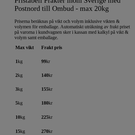
Pristabell Frakter inom Sverige med
Postnord till Ombud - max 20kg
Priserna beräknas på vikt och volym inklusive vikten &
volymen för emballage. Automatiskt uträkning av frakt priset
på varorna i kundvagnen sker i kassan med kalkyl på vikt &
volym samt emballage.
Max vikt
Frakt pris
1
kg
99
kr
2
kg
140
kr
3
kg
155
kr
5
kg
180
kr
10
kg
225
kr
15
kg
270
kr