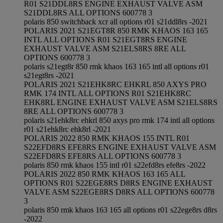
R01 S21DDL8RS ENGINE EXHAUST VALVE ASM
S21DDL8RS ALL OPTIONS 600778 3
polaris 850 switchback xcr all options r01 s21ddl8rs -2021
POLARIS 2021 S21EGT8R 850 RMK KHAOS 163 165
INTL ALL OPTIONS R01 S21EGT8RS ENGINE
EXHAUST VALVE ASM S21ELS8RS 8RE ALL
OPTIONS 600778 3
polaris s21egt8r 850 rmk khaos 163 165 intl all options r01
s21egt8rs -2021
POLARIS 2021 S21EHK8RC EHKRL 850 AXYS PRO
RMK 174 INTL ALL OPTIONS R01 S21EHK8RC
EHK8RL ENGINE EXHAUST VALVE ASM S21ELS8RS
8RE ALL OPTIONS 600778 3
polaris s21ehk8rc ehkrl 850 axys pro rmk 174 intl all options
r01 s21ehk8rc ehk8rl -2021
POLARIS 2022 850 RMK KHAOS 155 INTL R01
S22EFD8RS EFE8RS ENGINE EXHAUST VALVE ASM
S22EFD8RS EFE8RS ALL OPTIONS 600778 3
polaris 850 rmk khaos 155 intl r01 s22efd8rs efe8rs -2022
POLARIS 2022 850 RMK KHAOS 163 165 ALL
OPTIONS R01 S22EGE8RS D8RS ENGINE EXHAUST
VALVE ASM S22EGE8RS D8RS ALL OPTIONS 600778
3
polaris 850 rmk khaos 163 165 all options r01 s22ege8rs d8rs
-2022