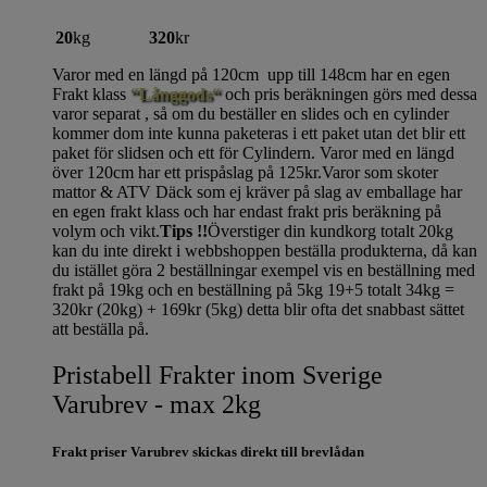
20
kg
320
kr
Varor med en längd på 120cm upp till 148cm har en egen
Frakt klass
“Långgods“
och pris beräkningen görs med dessa
varor separat , så om du beställer en slides och en cylinder
kommer dom inte kunna paketeras i ett paket utan det blir ett
paket för slidsen och ett för Cylindern. Varor med en längd
över 120cm har ett prispåslag på 125kr.Varor som skoter
mattor & ATV Däck som ej kräver på slag av emballage har
en egen frakt klass och har endast frakt pris beräkning på
volym och vikt.
Tips !!
Överstiger din kundkorg totalt 20kg
kan du inte direkt i webbshoppen beställa produkterna, då kan
du istället göra 2 beställningar exempel vis en beställning med
frakt på 19kg och en beställning på 5kg 19+5 totalt 34kg =
320kr (20kg) + 169kr (5kg) detta blir ofta det snabbast sättet
att beställa på.
Pristabell Frakter inom Sverige
Varubrev - max 2kg
Frakt priser Varubrev skickas direkt till brevlådan