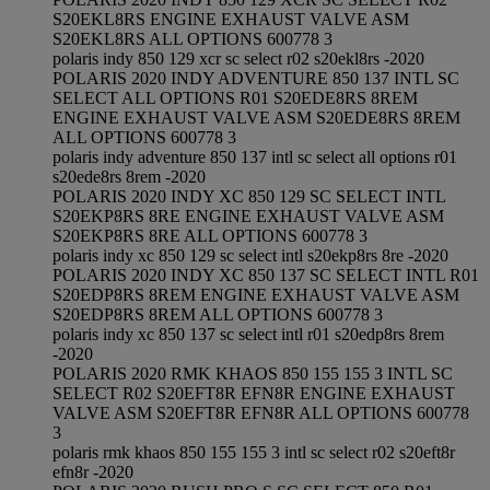
S20EKL8RS ENGINE EXHAUST VALVE ASM
S20EKL8RS ALL OPTIONS 600778 3
polaris indy 850 129 xcr sc select r02 s20ekl8rs -2020
POLARIS 2020 INDY ADVENTURE 850 137 INTL SC
SELECT ALL OPTIONS R01 S20EDE8RS 8REM
ENGINE EXHAUST VALVE ASM S20EDE8RS 8REM
ALL OPTIONS 600778 3
polaris indy adventure 850 137 intl sc select all options r01
s20ede8rs 8rem -2020
POLARIS 2020 INDY XC 850 129 SC SELECT INTL
S20EKP8RS 8RE ENGINE EXHAUST VALVE ASM
S20EKP8RS 8RE ALL OPTIONS 600778 3
polaris indy xc 850 129 sc select intl s20ekp8rs 8re -2020
POLARIS 2020 INDY XC 850 137 SC SELECT INTL R01
S20EDP8RS 8REM ENGINE EXHAUST VALVE ASM
S20EDP8RS 8REM ALL OPTIONS 600778 3
polaris indy xc 850 137 sc select intl r01 s20edp8rs 8rem
-2020
POLARIS 2020 RMK KHAOS 850 155 155 3 INTL SC
SELECT R02 S20EFT8R EFN8R ENGINE EXHAUST
VALVE ASM S20EFT8R EFN8R ALL OPTIONS 600778
3
polaris rmk khaos 850 155 155 3 intl sc select r02 s20eft8r
efn8r -2020