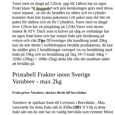
Varor med en längd på 120cm upp till 148cm har en egen
Frakt klass
“Långgods“
och pris beräkningen görs med dessa
varor separat , så om du beställer en slides och en cylinder
kommer dom inte kunna paketeras i ett paket utan det blir ett
paket för slidsen och ett för Cylindern. Varor med en längd
över 120cm har ett prispåslag på 125kr.Varor som skoter
mattor & ATV Däck som ej kräver på slag av emballage har
en egen frakt klass och har endast frakt pris beräkning på
volym och vikt.
Tips !!
Överstiger din kundkorg totalt 20kg
kan du inte direkt i webbshoppen beställa produkterna, då kan
du istället göra 2 beställningar exempel vis en beställning med
frakt på 19kg och en beställning på 5kg 19+5 totalt 34kg =
320kr (20kg) + 169kr (5kg) detta blir ofta det snabbast sättet
att beställa på.
Pristabell Frakter inom Sverige
Varubrev - max 2kg
Frakt priser Varubrev skickas direkt till brevlådan
Varubrev är spårbart fram till Leverans i Brevlådan , Max
varuvärde för detta frakt sätt är 450kr.
OBS !!
Välj ej detta
frakt sätt om du inte har en vanlig brevlåda som rymmer Minst