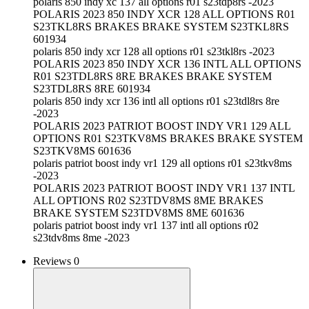
polaris 850 indy xc 137 all options r01 s23tdp8rs -2023
POLARIS 2023 850 INDY XCR 128 ALL OPTIONS R01
S23TKL8RS BRAKES BRAKE SYSTEM S23TKL8RS
601934
polaris 850 indy xcr 128 all options r01 s23tkl8rs -2023
POLARIS 2023 850 INDY XCR 136 INTL ALL OPTIONS
R01 S23TDL8RS 8RE BRAKES BRAKE SYSTEM
S23TDL8RS 8RE 601934
polaris 850 indy xcr 136 intl all options r01 s23tdl8rs 8re
-2023
POLARIS 2023 PATRIOT BOOST INDY VR1 129 ALL
OPTIONS R01 S23TKV8MS BRAKES BRAKE SYSTEM
S23TKV8MS 601636
polaris patriot boost indy vr1 129 all options r01 s23tkv8ms
-2023
POLARIS 2023 PATRIOT BOOST INDY VR1 137 INTL
ALL OPTIONS R02 S23TDV8MS 8ME BRAKES
BRAKE SYSTEM S23TDV8MS 8ME 601636
polaris patriot boost indy vr1 137 intl all options r02
s23tdv8ms 8me -2023
Reviews 0