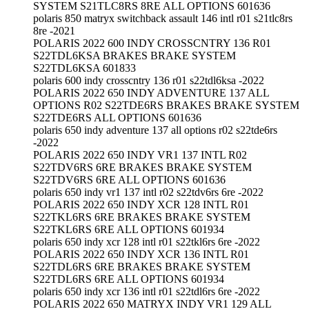
SYSTEM S21TLC8RS 8RE ALL OPTIONS 601636
polaris 850 matryx switchback assault 146 intl r01 s21tlc8rs
8re -2021
POLARIS 2022 600 INDY CROSSCNTRY 136 R01
S22TDL6KSA BRAKES BRAKE SYSTEM
S22TDL6KSA 601833
polaris 600 indy crosscntry 136 r01 s22tdl6ksa -2022
POLARIS 2022 650 INDY ADVENTURE 137 ALL
OPTIONS R02 S22TDE6RS BRAKES BRAKE SYSTEM
S22TDE6RS ALL OPTIONS 601636
polaris 650 indy adventure 137 all options r02 s22tde6rs
-2022
POLARIS 2022 650 INDY VR1 137 INTL R02
S22TDV6RS 6RE BRAKES BRAKE SYSTEM
S22TDV6RS 6RE ALL OPTIONS 601636
polaris 650 indy vr1 137 intl r02 s22tdv6rs 6re -2022
POLARIS 2022 650 INDY XCR 128 INTL R01
S22TKL6RS 6RE BRAKES BRAKE SYSTEM
S22TKL6RS 6RE ALL OPTIONS 601934
polaris 650 indy xcr 128 intl r01 s22tkl6rs 6re -2022
POLARIS 2022 650 INDY XCR 136 INTL R01
S22TDL6RS 6RE BRAKES BRAKE SYSTEM
S22TDL6RS 6RE ALL OPTIONS 601934
polaris 650 indy xcr 136 intl r01 s22tdl6rs 6re -2022
POLARIS 2022 650 MATRYX INDY VR1 129 ALL