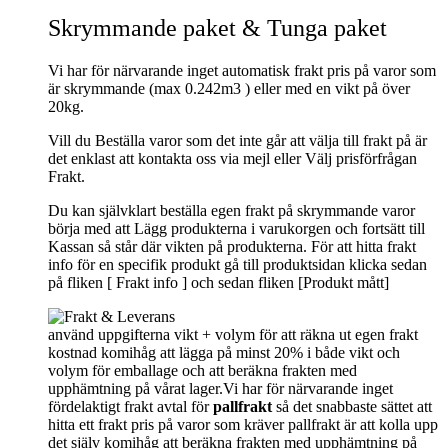
Skrymmande paket & Tunga paket
Vi har för närvarande inget automatisk frakt pris på varor som
är skrymmande (max 0.242m3 ) eller med en vikt på över
20kg.
Vill du Beställa varor som det inte går att välja till frakt på är
det enklast att kontakta oss via mejl eller Välj prisförfrågan
Frakt.
Du kan självklart beställa egen frakt på skrymmande varor
börja med att Lägg produkterna i varukorgen och fortsätt till
Kassan så står där vikten på produkterna. För att hitta frakt
info för en specifik produkt gå till produktsidan klicka sedan
på fliken [ Frakt info ] och sedan fliken [Produkt mått]
använd uppgifterna vikt + volym för att räkna ut egen frakt
kostnad komihåg att lägga på minst 20% i både vikt och
volym för emballage och att beräkna frakten med
upphämtning på vårat lager.Vi har för närvarande inget
fördelaktigt frakt avtal för
pallfrakt
så det snabbaste sättet att
hitta ett frakt pris på varor som kräver pallfrakt är att kolla upp
det själv komihåg att beräkna frakten med upphämtning på