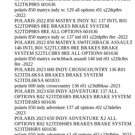
S22TKP8RS 601636
polaris 850 matryx indy xc 129 all options r01 s22tkp8rs
-2022
POLARIS 2022 850 MATRYX INDY XC 137 INTL R01
S22TDP8RS 8RE BRAKES BRAKE SYSTEM
S22TDP8RS 8RE ALL OPTIONS 601636
polaris 850 matryx indy xc 137 intl r01 s22tdp8rs 8re -2022
POLARIS 2022 850 MATRYX SWITCHBACK ASSAULT
146 INTL R01 S22TLC8RS 8RE BRAKES BRAKE
SYSTEM S22TLC8RS 8RE ALL OPTIONS 601636
polaris 850 matryx switchback assault 146 intl r01 s22tlc8rs
8re -2022
POLARIS 2023 600 INDY CROSSCOUNTRY 136 R01
S23TDL6KSA BRAKES BRAKE SYSTEM
S23TDL6KSA 601833
polaris 600 indy crosscountry 136 r01 s23tdl6ksa -2023
POLARIS 2023 650 INDY ADVENTURE 137 ALL
OPTIONS R02 S23TDE6RS BRAKES BRAKE SYSTEM
S23TDE6RS 601636
polaris 650 indy adventure 137 all options r02 s23tde6rs
-2023
POLARIS 2023 650 INDY ADVENTURE X2 ALL
OPTIONS R02 S23TDH6RS BRAKES BRAKE SYSTEM
S23TDH6RS 601636
polaris 650 indy adventure x2 all options r02 s23tdh6rs -2023