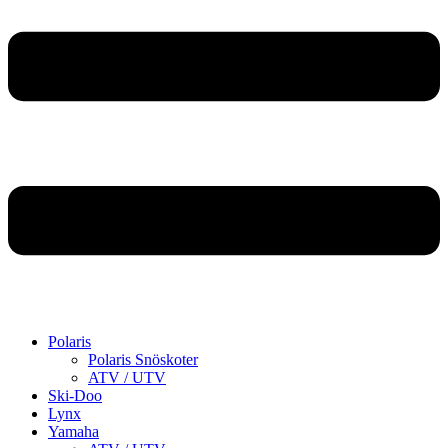
Polaris
Polaris Snöskoter
ATV / UTV
Ski-Doo
Lynx
Yamaha