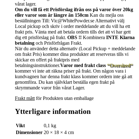
vårat lager.
Om du vill få ett Prisförslag ifrån oss på varor över 20kg
eller varor som är längre än 150cm
Kan du mejla oss
beställningen Till: Vic@WhitePowder.se Alternativt välj
Local pickup och skriv i order meddelande att du vill ha ett
frakt pris. Vänta med att betala ordern tills det att vi har gett
dig ett prisförslag på frakt.
OBS !!
Kombinera
INTE Klarna
betalning
och Prisförfrågan Frakt.
När du använder detta alternativ (Local Pickup + meddelande
om frakt Pris) kommer dina produkter att reserveras tills vi
skickar en offert på fraktpris med
betalningsinstruktioner.
Varor med frakt class
“Oversized“
kommer vi inte att räkna priser på frakt. Om någon vara i
kundvagnen har denna frakt klass kommer ordern inte gå att
genomföra. Du kan självklart beställa egen frakt på
skrymmande varor från vårat Lager.
Frakt mått
för Produkten utan emballage
Ytterligare information
Vikt
0,1 kg
Dimensioner
20 × 18 × 4 cm