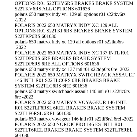
OPTIONS R01 S22TKV6RS BRAKES BRAKE SYSTEM
S22TKV6RS ALL OPTIONS 601636
polaris 650 matryx indy vr1 129 all options r01 s22tkv6rs
-2022
POLARIS 2022 650 MATRYX INDY XC 129 ALL
OPTIONS R01 S22TKP6RS BRAKES BRAKE SYSTEM
S22TKP6RS 601636
polaris 650 matryx indy xc 129 all options r01 s22tkp6rs
-2022
POLARIS 2022 650 MATRYX INDY XC 137 INTL R01
S22TDP6RS 6RE BRAKES BRAKE SYSTEM
S22TDP6RS 6RE ALL OPTIONS 601636
polaris 650 matryx indy xc 137 intl r01 s22tdp6rs 6re -2022
POLARIS 2022 650 MATRYX SWITCHBACK ASSAULT
146 INTL R01 S22TLC6RS 6RE BRAKES BRAKE
SYSTEM S22TLC6RS 6RE 601636
polaris 650 matryx switchback assault 146 intl r01 s22tlc6rs
6re -2022
POLARIS 2022 650 MATRYX VOYAGEUR 146 INTL
R01 S22TLF6RSL 6REL BRAKES BRAKE SYSTEM
S22TLF6RSL 6REL 601636
polaris 650 matryx voyageur 146 intl r01 s22tlf6rsl 6rel -2022
POLARIS 2022 650 NORDICPRO 146 ES INTL R01
S22TLT6REL BRAKES BRAKE SYSTEM S22TLT6REL
601636