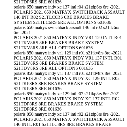
S21TDP6RS 6RE 601636
polaris 650 matryx indy xc 137 intl r04 s21tdp6rs 6re -2021
POLARIS 2021 650 MATRYX SWITCHBACK ASSAULT
146 INT R02 S21TLC6RS 6RE BRAKES BRAKE
SYSTEM S21TLC6RS 6RE ALL OPTIONS 601636
polaris 650 matryx switchback assault 146 int r02 s21tlc6rs
6re -2021
POLARIS 2021 850 MATRYX INDY VR1 129 INTL R01
S21TKV8RS 8RE BRAKES BRAKE SYSTEM
S21TKV8RS 8RE ALL OPTIONS 601636
polaris 850 matryx indy vr1 129 intl r01 s21tkv8rs 8re -2021
POLARIS 2021 850 MATRYX INDY VR1 137 INTL R01
S21TDV8RS 8RE BRAKES BRAKE SYSTEM
S21TDV8RS 8RE ALL OPTIONS 601636
polaris 850 matryx indy vr1 137 intl r01 s21tdv8rs 8re -2021
POLARIS 2021 850 MATRYX INDY XC 129 INTL R02
S21TKP8RS 8RE BRAKES BRAKE SYSTEM
S21TKP8RS 8RE 601636
polaris 850 matryx indy xc 129 intl r02 s21tkp8rs 8re -2021
POLARIS 2021 850 MATRYX INDY XC 137 INTL R02
S21TDP8RS 8RE BRAKES BRAKE SYSTEM
S21TDP8RS 8RE 601636
polaris 850 matryx indy xc 137 intl r02 s21tdp8rs 8re -2021
POLARIS 2021 850 MATRYX SWITCHBACK ASSAULT
146 INTL R01 S21TLC8RS 8RE BRAKES BRAKE