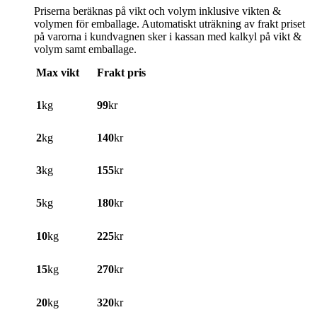
Priserna beräknas på vikt och volym inklusive vikten &
volymen för emballage. Automatiskt uträkning av frakt priset
på varorna i kundvagnen sker i kassan med kalkyl på vikt &
volym samt emballage.
Max vikt
Frakt pris
1
kg
99
kr
2
kg
140
kr
3
kg
155
kr
5
kg
180
kr
10
kg
225
kr
15
kg
270
kr
20
kg
320
kr