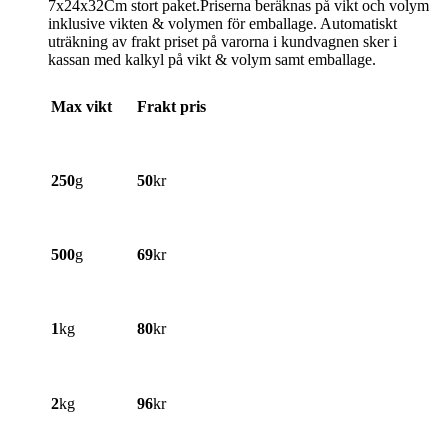
7x24x32Cm stort paket.Priserna beräknas på vikt och volym
inklusive vikten & volymen för emballage. Automatiskt
uträkning av frakt priset på varorna i kundvagnen sker i
kassan med kalkyl på vikt & volym samt emballage.
Max vikt
Frakt pris
250
g
50
kr
500
g
69
kr
1
kg
80
kr
2
kg
96
kr