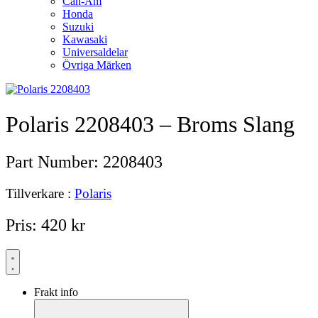
Can-Am
Honda
Suzuki
Kawasaki
Universaldelar
Övriga Märken
Polaris 2208403 – Broms Slang
Part Number:
2208403
Tillverkare :
Polaris
Pris:
420
kr
Frakt info