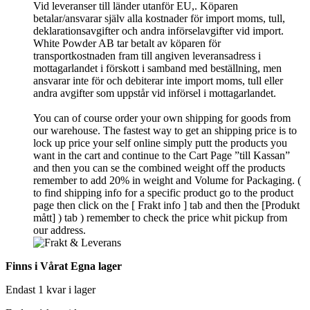
Vid leveranser till länder utanför EU,. Köparen
betalar/ansvarar själv alla kostnader för import moms, tull,
deklarationsavgifter och andra införselavgifter vid import.
White Powder AB tar betalt av köparen för
transportkostnaden fram till angiven leveransadress i
mottagarlandet i förskott i samband med beställning, men
ansvarar inte för och debiterar inte import moms, tull eller
andra avgifter som uppstår vid införsel i mottagarlandet.
You can of course order your own shipping for goods from
our warehouse. The fastest way to get an shipping price is to
lock up price your self online simply putt the products you
want in the cart and continue to the Cart Page ”till Kassan”
and then you can se the combined weight off the products
remember to add 20% in weight and Volume for Packaging. (
to find shipping info for a specific product go to the product
page then click on the [ Frakt info ] tab and then the [Produkt
mått] ) tab )
remember
to check the price whit pickup from
our address.
Finns i Vårat Egna lager
Endast 1 kvar i lager