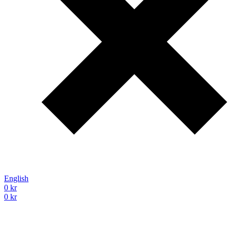
English
0
kr
0
kr