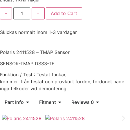
Endast 1 kvar i lager
-
+
Add to Cart
Skickas normalt inom 1-3 vardagar
Produkt Beskrivning :
Polaris 2411528 – TMAP Sensor
SENSOR-TMAP DSS3-TF
Funktion / Test : Testat funkar,.
kommer ifrån testat och provkört fordon, fordonet hade
inga felkoder vid demontering,.
Part Info
Fitment
Reviews 0