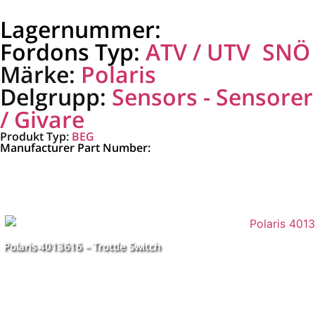
Lagernummer:
2411528.1
Fordons Typ:
ATV / UTV
,
SNÖ
Märke:
Polaris
Delgrupp:
Sensors - Sensorer
/ Givare
Produkt Typ:
BEG
Manufacturer Part Number:
2411528
Relaterade Produkter
Polaris 4013616 – Trottle Switch