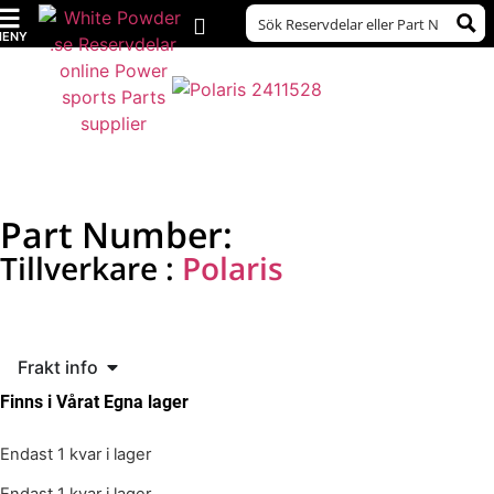
Polaris 2411528 –
TMAP Sensor
Part Number:
2411528
Tillverkare :
Polaris
Pris:
450
kr
Frakt info
Finns i Vårat Egna lager
Endast 1 kvar i lager