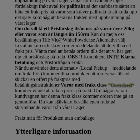
upphämtning på vårat lager.Vi har för närvarande inget
fördelaktigt frakt avtal för
pallfrakt
så det snabbaste sättet att
hitta ett frakt pris på varor som kräver pallfrakt är att kolla upp
det själv komihåg att beräkna frakten med upphämtning på
vårat lager.
Om du vill få ett Prisförslag ifrån oss på varor över 20kg
eller varor som är längre än 150cm
Kan du mejla oss
beställningen Till: Vic@WhitePowder.se Alternativt välj
Local pickup och skriv i order meddelande att du vill ha ett
frakt pris. Vänta med att betala ordern tills det att vi har gett
dig ett prisförslag på frakt.
OBS !!
Kombinera
INTE Klarna
betalning
och Prisförfrågan Frakt.
När du använder detta alternativ (Local Pickup + meddelande
om frakt Pris) kommer dina produkter att reserveras tills vi
skickar en offert på fraktpris med
betalningsinstruktioner.
Varor med frakt class
“Oversized“
kommer vi inte att räkna priser på frakt. Om någon vara i
kundvagnen har denna frakt klass kommer ordern inte gå att
genomföra. Du kan självklart beställa egen frakt på
skrymmande varor från vårat Lager.
Frakt mått
för Produkten utan emballage
Ytterligare information