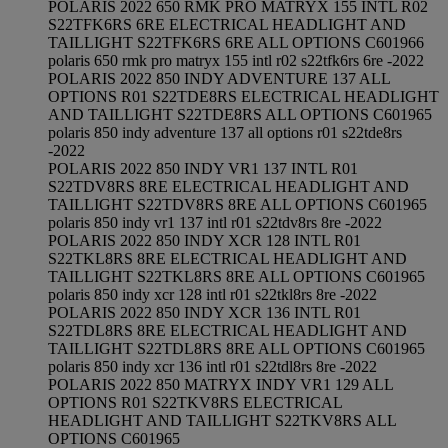
POLARIS 2022 650 RMK PRO MATRYX 155 INTL R02
S22TFK6RS 6RE ELECTRICAL HEADLIGHT AND
TAILLIGHT S22TFK6RS 6RE ALL OPTIONS C601966
polaris 650 rmk pro matryx 155 intl r02 s22tfk6rs 6re -2022
POLARIS 2022 850 INDY ADVENTURE 137 ALL
OPTIONS R01 S22TDE8RS ELECTRICAL HEADLIGHT
AND TAILLIGHT S22TDE8RS ALL OPTIONS C601965
polaris 850 indy adventure 137 all options r01 s22tde8rs
-2022
POLARIS 2022 850 INDY VR1 137 INTL R01
S22TDV8RS 8RE ELECTRICAL HEADLIGHT AND
TAILLIGHT S22TDV8RS 8RE ALL OPTIONS C601965
polaris 850 indy vr1 137 intl r01 s22tdv8rs 8re -2022
POLARIS 2022 850 INDY XCR 128 INTL R01
S22TKL8RS 8RE ELECTRICAL HEADLIGHT AND
TAILLIGHT S22TKL8RS 8RE ALL OPTIONS C601965
polaris 850 indy xcr 128 intl r01 s22tkl8rs 8re -2022
POLARIS 2022 850 INDY XCR 136 INTL R01
S22TDL8RS 8RE ELECTRICAL HEADLIGHT AND
TAILLIGHT S22TDL8RS 8RE ALL OPTIONS C601965
polaris 850 indy xcr 136 intl r01 s22tdl8rs 8re -2022
POLARIS 2022 850 MATRYX INDY VR1 129 ALL
OPTIONS R01 S22TKV8RS ELECTRICAL
HEADLIGHT AND TAILLIGHT S22TKV8RS ALL
OPTIONS C601965