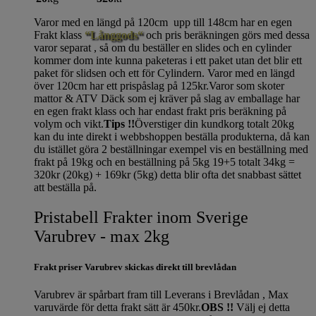
Varor med en längd på 120cm upp till 148cm har en egen
Frakt klass
“Långgods“
och pris beräkningen görs med dessa
varor separat , så om du beställer en slides och en cylinder
kommer dom inte kunna paketeras i ett paket utan det blir ett
paket för slidsen och ett för Cylindern. Varor med en längd
över 120cm har ett prispåslag på 125kr.Varor som skoter
mattor & ATV Däck som ej kräver på slag av emballage har
en egen frakt klass och har endast frakt pris beräkning på
volym och vikt.
Tips !!
Överstiger din kundkorg totalt 20kg
kan du inte direkt i webbshoppen beställa produkterna, då kan
du istället göra 2 beställningar exempel vis en beställning med
frakt på 19kg och en beställning på 5kg 19+5 totalt 34kg =
320kr (20kg) + 169kr (5kg) detta blir ofta det snabbast sättet
att beställa på.
Pristabell Frakter inom Sverige
Varubrev - max 2kg
Frakt priser Varubrev skickas direkt till brevlådan
Varubrev är spårbart fram till Leverans i Brevlådan , Max
varuvärde för detta frakt sätt är 450kr.
OBS !!
Välj ej detta