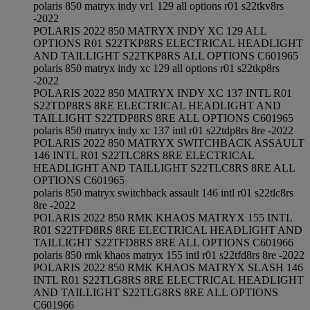
polaris 850 matryx indy vr1 129 all options r01 s22tkv8rs
-2022
POLARIS 2022 850 MATRYX INDY XC 129 ALL
OPTIONS R01 S22TKP8RS ELECTRICAL HEADLIGHT
AND TAILLIGHT S22TKP8RS ALL OPTIONS C601965
polaris 850 matryx indy xc 129 all options r01 s22tkp8rs
-2022
POLARIS 2022 850 MATRYX INDY XC 137 INTL R01
S22TDP8RS 8RE ELECTRICAL HEADLIGHT AND
TAILLIGHT S22TDP8RS 8RE ALL OPTIONS C601965
polaris 850 matryx indy xc 137 intl r01 s22tdp8rs 8re -2022
POLARIS 2022 850 MATRYX SWITCHBACK ASSAULT
146 INTL R01 S22TLC8RS 8RE ELECTRICAL
HEADLIGHT AND TAILLIGHT S22TLC8RS 8RE ALL
OPTIONS C601965
polaris 850 matryx switchback assault 146 intl r01 s22tlc8rs
8re -2022
POLARIS 2022 850 RMK KHAOS MATRYX 155 INTL
R01 S22TFD8RS 8RE ELECTRICAL HEADLIGHT AND
TAILLIGHT S22TFD8RS 8RE ALL OPTIONS C601966
polaris 850 rmk khaos matryx 155 intl r01 s22tfd8rs 8re -2022
POLARIS 2022 850 RMK KHAOS MATRYX SLASH 146
INTL R01 S22TLG8RS 8RE ELECTRICAL HEADLIGHT
AND TAILLIGHT S22TLG8RS 8RE ALL OPTIONS
C601966