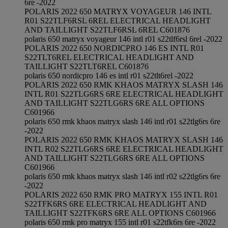
6re -2022
POLARIS 2022 650 MATRYX VOYAGEUR 146 INTL
R01 S22TLF6RSL 6REL ELECTRICAL HEADLIGHT
AND TAILLIGHT S22TLF6RSL 6REL C601876
polaris 650 matryx voyageur 146 intl r01 s22tlf6rsl 6rel -2022
POLARIS 2022 650 NORDICPRO 146 ES INTL R01
S22TLT6REL ELECTRICAL HEADLIGHT AND
TAILLIGHT S22TLT6REL C601876
polaris 650 nordicpro 146 es intl r01 s22tlt6rel -2022
POLARIS 2022 650 RMK KHAOS MATRYX SLASH 146
INTL R01 S22TLG6RS 6RE ELECTRICAL HEADLIGHT
AND TAILLIGHT S22TLG6RS 6RE ALL OPTIONS
C601966
polaris 650 rmk khaos matryx slash 146 intl r01 s22tlg6rs 6re
-2022
POLARIS 2022 650 RMK KHAOS MATRYX SLASH 146
INTL R02 S22TLG6RS 6RE ELECTRICAL HEADLIGHT
AND TAILLIGHT S22TLG6RS 6RE ALL OPTIONS
C601966
polaris 650 rmk khaos matryx slash 146 intl r02 s22tlg6rs 6re
-2022
POLARIS 2022 650 RMK PRO MATRYX 155 INTL R01
S22TFK6RS 6RE ELECTRICAL HEADLIGHT AND
TAILLIGHT S22TFK6RS 6RE ALL OPTIONS C601966
polaris 650 rmk pro matryx 155 intl r01 s22tfk6rs 6re -2022