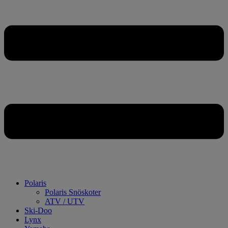
Polaris
Polaris Snöskoter
ATV / UTV
Ski-Doo
Lynx