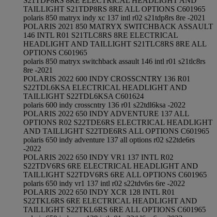
S21TDP8RS 8RE ELECTRICAL HEADLIGHT AND
TAILLIGHT S21TDP8RS 8RE ALL OPTIONS C601965
polaris 850 matryx indy xc 137 intl r02 s21tdp8rs 8re -2021
POLARIS 2021 850 MATRYX SWITCHBACK ASSAULT
146 INTL R01 S21TLC8RS 8RE ELECTRICAL
HEADLIGHT AND TAILLIGHT S21TLC8RS 8RE ALL
OPTIONS C601965
polaris 850 matryx switchback assault 146 intl r01 s21tlc8rs
8re -2021
POLARIS 2022 600 INDY CROSSCNTRY 136 R01
S22TDL6KSA ELECTRICAL HEADLIGHT AND
TAILLIGHT S22TDL6KSA C601624
polaris 600 indy crosscntry 136 r01 s22tdl6ksa -2022
POLARIS 2022 650 INDY ADVENTURE 137 ALL
OPTIONS R02 S22TDE6RS ELECTRICAL HEADLIGHT
AND TAILLIGHT S22TDE6RS ALL OPTIONS C601965
polaris 650 indy adventure 137 all options r02 s22tde6rs
-2022
POLARIS 2022 650 INDY VR1 137 INTL R02
S22TDV6RS 6RE ELECTRICAL HEADLIGHT AND
TAILLIGHT S22TDV6RS 6RE ALL OPTIONS C601965
polaris 650 indy vr1 137 intl r02 s22tdv6rs 6re -2022
POLARIS 2022 650 INDY XCR 128 INTL R01
S22TKL6RS 6RE ELECTRICAL HEADLIGHT AND
TAILLIGHT S22TKL6RS 6RE ALL OPTIONS C601965