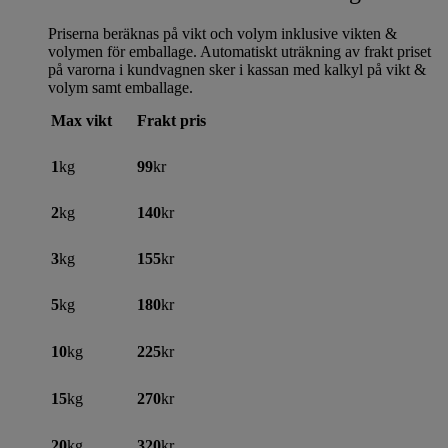
Priserna beräknas på vikt och volym inklusive vikten &
volymen för emballage. Automatiskt uträkning av frakt priset
på varorna i kundvagnen sker i kassan med kalkyl på vikt &
volym samt emballage.
Max vikt
Frakt pris
1
kg
99
kr
2
kg
140
kr
3
kg
155
kr
5
kg
180
kr
10
kg
225
kr
15
kg
270
kr
20
kg
320
kr