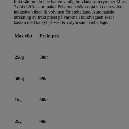
frakt sätt om du inte har en vanlig brevlåda som rymmer Minst
7x24x32Cm stort paket.Priserna beräknas på vikt och volym
inklusive vikten & volymen för emballage. Automatiskt
uträkning av frakt priset på varorna i kundvagnen sker i
kassan med kalkyl på vikt & volym samt emballage.
Max vikt
Frakt pris
250
g
50
kr
500
g
69
kr
1
kg
80
kr
2
kg
96
kr