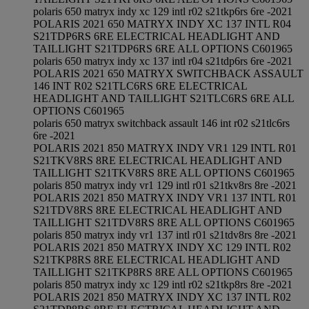
polaris 650 matryx indy xc 129 intl r02 s21tkp6rs 6re -2021
POLARIS 2021 650 MATRYX INDY XC 137 INTL R04
S21TDP6RS 6RE ELECTRICAL HEADLIGHT AND
TAILLIGHT S21TDP6RS 6RE ALL OPTIONS C601965
polaris 650 matryx indy xc 137 intl r04 s21tdp6rs 6re -2021
POLARIS 2021 650 MATRYX SWITCHBACK ASSAULT
146 INT R02 S21TLC6RS 6RE ELECTRICAL
HEADLIGHT AND TAILLIGHT S21TLC6RS 6RE ALL
OPTIONS C601965
polaris 650 matryx switchback assault 146 int r02 s21tlc6rs
6re -2021
POLARIS 2021 850 MATRYX INDY VR1 129 INTL R01
S21TKV8RS 8RE ELECTRICAL HEADLIGHT AND
TAILLIGHT S21TKV8RS 8RE ALL OPTIONS C601965
polaris 850 matryx indy vr1 129 intl r01 s21tkv8rs 8re -2021
POLARIS 2021 850 MATRYX INDY VR1 137 INTL R01
S21TDV8RS 8RE ELECTRICAL HEADLIGHT AND
TAILLIGHT S21TDV8RS 8RE ALL OPTIONS C601965
polaris 850 matryx indy vr1 137 intl r01 s21tdv8rs 8re -2021
POLARIS 2021 850 MATRYX INDY XC 129 INTL R02
S21TKP8RS 8RE ELECTRICAL HEADLIGHT AND
TAILLIGHT S21TKP8RS 8RE ALL OPTIONS C601965
polaris 850 matryx indy xc 129 intl r02 s21tkp8rs 8re -2021
POLARIS 2021 850 MATRYX INDY XC 137 INTL R02