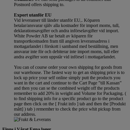
Postnord offers shipping to.
Export utanför EU
Vid leveranser till länder utanför EU,. Köparen
betalar/ansvarar själv alla kostnader för import moms, tull,
deklarationsavgifter och andra införselavgifter vid import.
White Powder AB tar betalt av köparen för
transportkostnaden fram till angiven leveransadress i
mottagarlandet i förskott i samband med beställning, men
ansvarar inte för och debiterar inte import moms, tull eller
andra avgifter som uppstår vid införsel i mottagarlandet.
You can of course order your own shipping for goods from
our warehouse. The fastest way to get an shipping price is to
lock up price your self online simply putt the products you
want in the cart and continue to the Cart Page ”till Kassan”
and then you can se the combined weight off the products
remember to add 20% in weight and Volume for Packaging. (
to find shipping info for a specific product go to the product
page then click on the [ Frakt info ] tab and then the [Produkt
mått] ) tab )
remember
to check the price whit pickup from
our address.
Finns i Vårat Egna lager