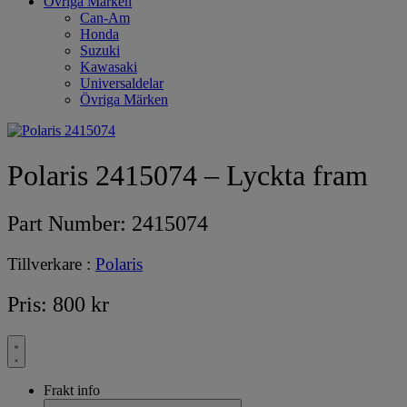
Övriga Märken
Can-Am
Honda
Suzuki
Kawasaki
Universaldelar
Övriga Märken
Polaris 2415074 – Lyckta fram
Part Number:
2415074
Tillverkare :
Polaris
Pris:
800
kr
Frakt info