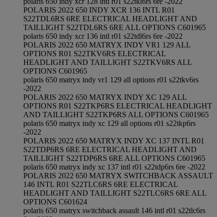
polaris 650 indy xcr 128 intl r01 s22tkl6rs 6re -2022
POLARIS 2022 650 INDY XCR 136 INTL R01
S22TDL6RS 6RE ELECTRICAL HEADLIGHT AND
TAILLIGHT S22TDL6RS 6RE ALL OPTIONS C601965
polaris 650 indy xcr 136 intl r01 s22tdl6rs 6re -2022
POLARIS 2022 650 MATRYX INDY VR1 129 ALL
OPTIONS R01 S22TKV6RS ELECTRICAL
HEADLIGHT AND TAILLIGHT S22TKV6RS ALL
OPTIONS C601965
polaris 650 matryx indy vr1 129 all options r01 s22tkv6rs
-2022
POLARIS 2022 650 MATRYX INDY XC 129 ALL
OPTIONS R01 S22TKP6RS ELECTRICAL HEADLIGHT
AND TAILLIGHT S22TKP6RS ALL OPTIONS C601965
polaris 650 matryx indy xc 129 all options r01 s22tkp6rs
-2022
POLARIS 2022 650 MATRYX INDY XC 137 INTL R01
S22TDP6RS 6RE ELECTRICAL HEADLIGHT AND
TAILLIGHT S22TDP6RS 6RE ALL OPTIONS C601965
polaris 650 matryx indy xc 137 intl r01 s22tdp6rs 6re -2022
POLARIS 2022 650 MATRYX SWITCHBACK ASSAULT
146 INTL R01 S22TLC6RS 6RE ELECTRICAL
HEADLIGHT AND TAILLIGHT S22TLC6RS 6RE ALL
OPTIONS C601624
polaris 650 matryx switchback assault 146 intl r01 s22tlc6rs