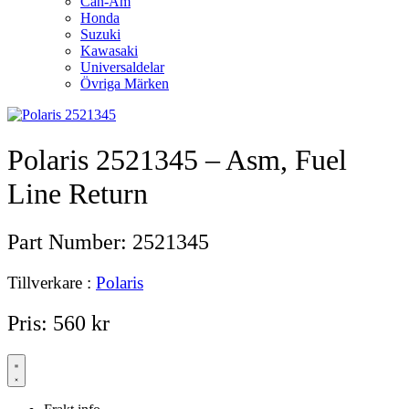
Can-Am
Honda
Suzuki
Kawasaki
Universaldelar
Övriga Märken
Polaris 2521345 – Asm, Fuel
Line Return
Part Number:
2521345
Tillverkare :
Polaris
Pris:
560
kr