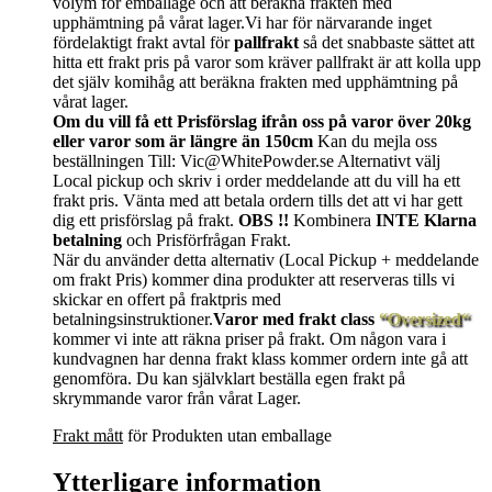
volym för emballage och att beräkna frakten med
upphämtning på vårat lager.Vi har för närvarande inget
fördelaktigt frakt avtal för
pallfrakt
så det snabbaste sättet att
hitta ett frakt pris på varor som kräver pallfrakt är att kolla upp
det själv komihåg att beräkna frakten med upphämtning på
vårat lager.
Om du vill få ett Prisförslag ifrån oss på varor över 20kg
eller varor som är längre än 150cm
Kan du mejla oss
beställningen Till: Vic@WhitePowder.se Alternativt välj
Local pickup och skriv i order meddelande att du vill ha ett
frakt pris. Vänta med att betala ordern tills det att vi har gett
dig ett prisförslag på frakt.
OBS !!
Kombinera
INTE Klarna
betalning
och Prisförfrågan Frakt.
När du använder detta alternativ (Local Pickup + meddelande
om frakt Pris) kommer dina produkter att reserveras tills vi
skickar en offert på fraktpris med
betalningsinstruktioner.
Varor med frakt class
“Oversized“
kommer vi inte att räkna priser på frakt. Om någon vara i
kundvagnen har denna frakt klass kommer ordern inte gå att
genomföra. Du kan självklart beställa egen frakt på
skrymmande varor från vårat Lager.
Frakt mått
för Produkten utan emballage
Ytterligare information