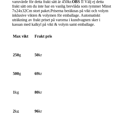
varuvärde för detta frakt sätt är 450kr.
OBS !!
Välj ej detta
frakt sätt om du inte har en vanlig brevlåda som rymmer Minst
7x24x32Cm stort paket.Priserna beräknas på vikt och volym
inklusive vikten & volymen för emballage. Automatiskt
uträkning av frakt priset på varorna i kundvagnen sker i
kassan med kalkyl på vikt & volym samt emballage.
Max vikt
Frakt pris
250
g
50
kr
500
g
69
kr
1
kg
80
kr
2
kg
96
kr