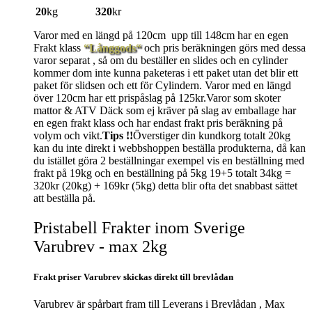
20
kg
320
kr
Varor med en längd på 120cm upp till 148cm har en egen
Frakt klass
“Långgods“
och pris beräkningen görs med dessa
varor separat , så om du beställer en slides och en cylinder
kommer dom inte kunna paketeras i ett paket utan det blir ett
paket för slidsen och ett för Cylindern. Varor med en längd
över 120cm har ett prispåslag på 125kr.Varor som skoter
mattor & ATV Däck som ej kräver på slag av emballage har
en egen frakt klass och har endast frakt pris beräkning på
volym och vikt.
Tips !!
Överstiger din kundkorg totalt 20kg
kan du inte direkt i webbshoppen beställa produkterna, då kan
du istället göra 2 beställningar exempel vis en beställning med
frakt på 19kg och en beställning på 5kg 19+5 totalt 34kg =
320kr (20kg) + 169kr (5kg) detta blir ofta det snabbast sättet
att beställa på.
Pristabell Frakter inom Sverige
Varubrev - max 2kg
Frakt priser Varubrev skickas direkt till brevlådan
Varubrev är spårbart fram till Leverans i Brevlådan , Max