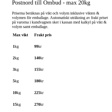
Postnord till Ombud - max 20kg
Priserna beräknas på vikt och volym inklusive vikten &
volymen för emballage. Automatiskt uträkning av frakt priset
på varorna i kundvagnen sker i kassan med kalkyl på vikt &
volym samt emballage.
Max vikt
Frakt pris
1
kg
99
kr
2
kg
140
kr
3
kg
155
kr
5
kg
180
kr
10
kg
225
kr
15
kg
270
kr