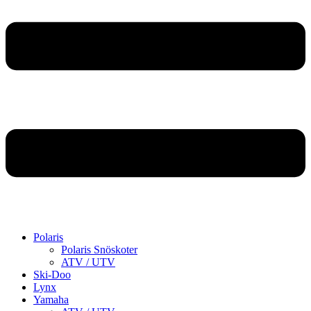
Polaris
Polaris Snöskoter
ATV / UTV
Ski-Doo
Lynx
Yamaha