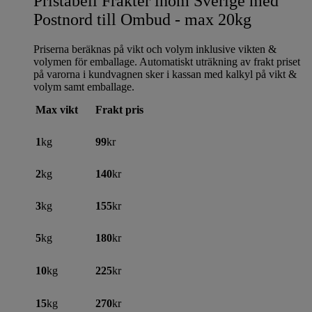
Pristabell Frakter inom Sverige med
Postnord till Ombud - max 20kg
Priserna beräknas på vikt och volym inklusive vikten &
volymen för emballage. Automatiskt uträkning av frakt priset
på varorna i kundvagnen sker i kassan med kalkyl på vikt &
volym samt emballage.
Max vikt
Frakt pris
1
kg
99
kr
2
kg
140
kr
3
kg
155
kr
5
kg
180
kr
10
kg
225
kr
15
kg
270
kr