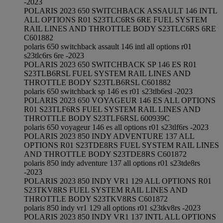
-2023
POLARIS 2023 650 SWITCHBACK ASSAULT 146 INTL
ALL OPTIONS R01 S23TLC6RS 6RE FUEL SYSTEM
RAIL LINES AND THROTTLE BODY S23TLC6RS 6RE
C601882
polaris 650 switchback assault 146 intl all options r01
s23tlc6rs 6re -2023
POLARIS 2023 650 SWITCHBACK SP 146 ES R01
S23TLB6RSL FUEL SYSTEM RAIL LINES AND
THROTTLE BODY S23TLB6RSL C601882
polaris 650 switchback sp 146 es r01 s23tlb6rsl -2023
POLARIS 2023 650 VOYAGEUR 146 ES ALL OPTIONS
R01 S23TLF6RS FUEL SYSTEM RAIL LINES AND
THROTTLE BODY S23TLF6RSL 600939C
polaris 650 voyageur 146 es all options r01 s23tlf6rs -2023
POLARIS 2023 850 INDY ADVENTURE 137 ALL
OPTIONS R01 S23TDE8RS FUEL SYSTEM RAIL LINES
AND THROTTLE BODY S23TDE8RS C601872
polaris 850 indy adventure 137 all options r01 s23tde8rs
-2023
POLARIS 2023 850 INDY VR1 129 ALL OPTIONS R01
S23TKV8RS FUEL SYSTEM RAIL LINES AND
THROTTLE BODY S23TKV8RS C601872
polaris 850 indy vr1 129 all options r01 s23tkv8rs -2023
POLARIS 2023 850 INDY VR1 137 INTL ALL OPTIONS