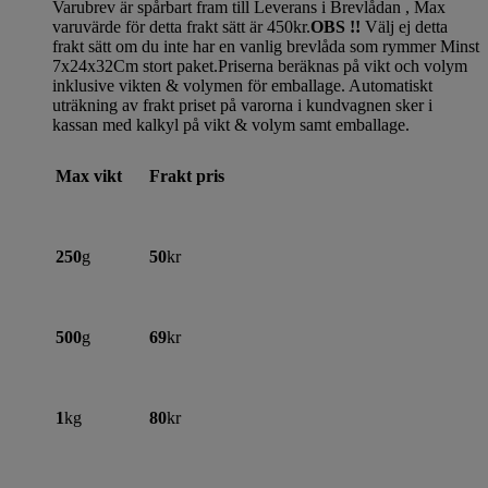
Varubrev är spårbart fram till Leverans i Brevlådan , Max
varuvärde för detta frakt sätt är 450kr.
OBS !!
Välj ej detta
frakt sätt om du inte har en vanlig brevlåda som rymmer Minst
7x24x32Cm stort paket.Priserna beräknas på vikt och volym
inklusive vikten & volymen för emballage. Automatiskt
uträkning av frakt priset på varorna i kundvagnen sker i
kassan med kalkyl på vikt & volym samt emballage.
Max vikt
Frakt pris
250
g
50
kr
500
g
69
kr
1
kg
80
kr