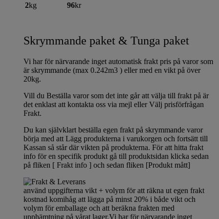
2
kg
96
kr
Skrymmande paket & Tunga paket
Vi har för närvarande inget automatisk frakt pris på varor som
är skrymmande (max 0.242m3 ) eller med en vikt på över
20kg.
Vill du Beställa varor som det inte går att välja till frakt på är
det enklast att kontakta oss via mejl eller Välj prisförfrågan
Frakt.
Du kan självklart beställa egen frakt på skrymmande varor
börja med att Lägg produkterna i varukorgen och fortsätt till
Kassan så står där vikten på produkterna. För att hitta frakt
info för en specifik produkt gå till produktsidan klicka sedan
på fliken [ Frakt info ] och sedan fliken [Produkt mått]
använd uppgifterna vikt + volym för att räkna ut egen frakt
kostnad komihåg att lägga på minst 20% i både vikt och
volym för emballage och att beräkna frakten med
upphämtning på vårat lager.Vi har för närvarande inget