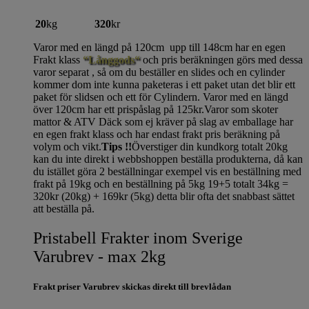
20
kg
320
kr
Varor med en längd på 120cm upp till 148cm har en egen
Frakt klass
“Långgods“
och pris beräkningen görs med dessa
varor separat , så om du beställer en slides och en cylinder
kommer dom inte kunna paketeras i ett paket utan det blir ett
paket för slidsen och ett för Cylindern. Varor med en längd
över 120cm har ett prispåslag på 125kr.Varor som skoter
mattor & ATV Däck som ej kräver på slag av emballage har
en egen frakt klass och har endast frakt pris beräkning på
volym och vikt.
Tips !!
Överstiger din kundkorg totalt 20kg
kan du inte direkt i webbshoppen beställa produkterna, då kan
du istället göra 2 beställningar exempel vis en beställning med
frakt på 19kg och en beställning på 5kg 19+5 totalt 34kg =
320kr (20kg) + 169kr (5kg) detta blir ofta det snabbast sättet
att beställa på.
Pristabell Frakter inom Sverige
Varubrev - max 2kg
Frakt priser Varubrev skickas direkt till brevlådan