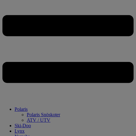
Polaris
Polaris Snöskoter
ATV / UTV
Ski-Doo
Lynx