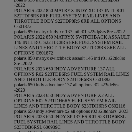
-2022
POLARIS 2022 850 MATRYX INDY XC 137 INTL R01
S22TDP8RS 8RE FUEL SYSTEM RAIL LINES AND
THROTTLE BODY S22TDP8RS 8RE ALL OPTIONS
C601872
polaris 850 matryx indy xc 137 intl r01 s22tdp8rs 8re -2022
POLARIS 2022 850 MATRYX SWITCHBACK ASSAULT
146 INTL R01 S22TLC8RS 8RE FUEL SYSTEM RAIL
LINES AND THROTTLE BODY S22TLC8RS 8RE ALL
OPTIONS C601872
polaris 850 matryx switchback assault 146 intl r01 s22tlc8rs
8re -2022
POLARIS 2023 650 INDY ADVENTURE 137 ALL
OPTIONS R02 S23TDE6RS FUEL SYSTEM RAIL LINES
AND THROTTLE BODY S23TDE6RS C601882
polaris 650 indy adventure 137 all options r02 s23tde6rs
-2023
POLARIS 2023 650 INDY ADVENTURE X2 ALL
OPTIONS R02 S23TDH6RS FUEL SYSTEM RAIL
LINES AND THROTTLE BODY S23TDH6RS C602116
polaris 650 indy adventure x2 all options r02 s23tdh6rs -2023
POLARIS 2023 650 INDY SP 137 ES R01 S23TDB6RSL
FUEL SYSTEM RAIL LINES AND THROTTLE BODY
S23TDB6RSL 600939C