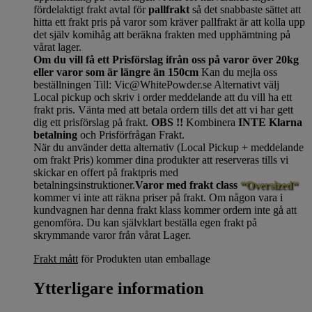
fördelaktigt frakt avtal för
pallfrakt
så det snabbaste sättet att
hitta ett frakt pris på varor som kräver pallfrakt är att kolla upp
det själv komihåg att beräkna frakten med upphämtning på
vårat lager.
Om du vill få ett Prisförslag ifrån oss på varor över 20kg
eller varor som är längre än 150cm
Kan du mejla oss
beställningen Till: Vic@WhitePowder.se Alternativt välj
Local pickup och skriv i order meddelande att du vill ha ett
frakt pris. Vänta med att betala ordern tills det att vi har gett
dig ett prisförslag på frakt.
OBS !!
Kombinera
INTE Klarna
betalning
och Prisförfrågan Frakt.
När du använder detta alternativ (Local Pickup + meddelande
om frakt Pris) kommer dina produkter att reserveras tills vi
skickar en offert på fraktpris med
betalningsinstruktioner.
Varor med frakt class
“Oversized“
kommer vi inte att räkna priser på frakt. Om någon vara i
kundvagnen har denna frakt klass kommer ordern inte gå att
genomföra. Du kan självklart beställa egen frakt på
skrymmande varor från vårat Lager.
Frakt mått
för Produkten utan emballage
Ytterligare information