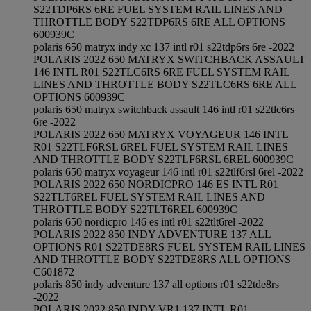
S22TDP6RS 6RE FUEL SYSTEM RAIL LINES AND
THROTTLE BODY S22TDP6RS 6RE ALL OPTIONS
600939C
polaris 650 matryx indy xc 137 intl r01 s22tdp6rs 6re -2022
POLARIS 2022 650 MATRYX SWITCHBACK ASSAULT
146 INTL R01 S22TLC6RS 6RE FUEL SYSTEM RAIL
LINES AND THROTTLE BODY S22TLC6RS 6RE ALL
OPTIONS 600939C
polaris 650 matryx switchback assault 146 intl r01 s22tlc6rs
6re -2022
POLARIS 2022 650 MATRYX VOYAGEUR 146 INTL
R01 S22TLF6RSL 6REL FUEL SYSTEM RAIL LINES
AND THROTTLE BODY S22TLF6RSL 6REL 600939C
polaris 650 matryx voyageur 146 intl r01 s22tlf6rsl 6rel -2022
POLARIS 2022 650 NORDICPRO 146 ES INTL R01
S22TLT6REL FUEL SYSTEM RAIL LINES AND
THROTTLE BODY S22TLT6REL 600939C
polaris 650 nordicpro 146 es intl r01 s22tlt6rel -2022
POLARIS 2022 850 INDY ADVENTURE 137 ALL
OPTIONS R01 S22TDE8RS FUEL SYSTEM RAIL LINES
AND THROTTLE BODY S22TDE8RS ALL OPTIONS
C601872
polaris 850 indy adventure 137 all options r01 s22tde8rs
-2022
POLARIS 2022 850 INDY VR1 137 INTL R01