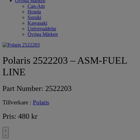
Övriga Märken
Can-Am
Honda
Suzuki
Kawasaki
Universaldelar
Övriga Märken
Polaris 2522203 – ASM-FUEL
LINE
Part Number:
2522203
Tillverkare :
Polaris
Pris:
480
kr