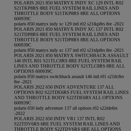
POLARIS 2021 850 MATRYX INDY XC 129 INTL R02
S21TKP8RS 8RE FUEL SYSTEM RAIL LINES AND
THROTTLE BODY S21TKP8RS 8RE ALL OPTIONS
600939C
polaris 850 matryx indy xc 129 intl r02 s21tkp8rs 8re -2021
POLARIS 2021 850 MATRYX INDY XC 137 INTL R02
S21TDP8RS 8RE FUEL SYSTEM RAIL LINES AND
THROTTLE BODY S21TDP8RS 8RE ALL OPTIONS
600939C
polaris 850 matryx indy xc 137 intl r02 s21tdp8rs 8re -2021
POLARIS 2021 850 MATRYX SWITCHBACK ASSAULT
146 INTL R01 S21TLC8RS 8RE FUEL SYSTEM RAIL
LINES AND THROTTLE BODY S21TLC8RS 8RE ALL
OPTIONS 600939C
polaris 850 matryx switchback assault 146 intl r01 s21tlc8rs
8re -2021
POLARIS 2022 650 INDY ADVENTURE 137 ALL
OPTIONS R02 S22TDE6RS FUEL SYSTEM RAIL LINES
AND THROTTLE BODY S22TDE6RS ALL OPTIONS
600939C
polaris 650 indy adventure 137 all options r02 s22tde6rs
-2022
POLARIS 2022 650 INDY VR1 137 INTL R02
S22TDV6RS 6RE FUEL SYSTEM RAIL LINES AND
THROTTLE BODY S22TDV6RS 6RE ALL OPTIONS