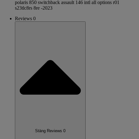
polaris 850 switchback assault 146 intl all options r01
s23tlc8rs 8re -2023
Reviews 0
Stäng Reviews 0