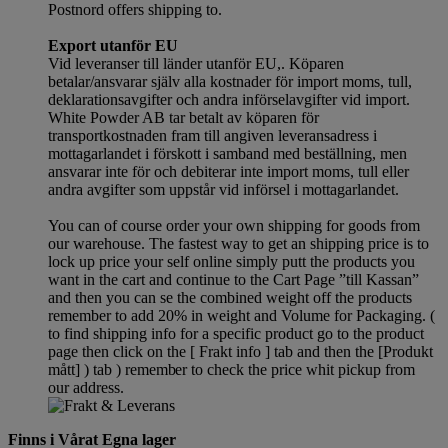
Postnord offers shipping to.
Export utanför EU
Vid leveranser till länder utanför EU,. Köparen
betalar/ansvarar själv alla kostnader för import moms, tull,
deklarationsavgifter och andra införselavgifter vid import.
White Powder AB tar betalt av köparen för
transportkostnaden fram till angiven leveransadress i
mottagarlandet i förskott i samband med beställning, men
ansvarar inte för och debiterar inte import moms, tull eller
andra avgifter som uppstår vid införsel i mottagarlandet.
You can of course order your own shipping for goods from
our warehouse. The fastest way to get an shipping price is to
lock up price your self online simply putt the products you
want in the cart and continue to the Cart Page ”till Kassan”
and then you can se the combined weight off the products
remember to add 20% in weight and Volume for Packaging. (
to find shipping info for a specific product go to the product
page then click on the [ Frakt info ] tab and then the [Produkt
mått] ) tab )
remember
to check the price whit pickup from
our address.
Finns i Vårat Egna lager