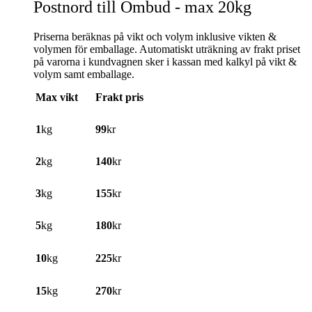
Postnord till Ombud - max 20kg
Priserna beräknas på vikt och volym inklusive vikten &
volymen för emballage. Automatiskt uträkning av frakt priset
på varorna i kundvagnen sker i kassan med kalkyl på vikt &
volym samt emballage.
Max vikt
Frakt pris
1
kg
99
kr
2
kg
140
kr
3
kg
155
kr
5
kg
180
kr
10
kg
225
kr
15
kg
270
kr