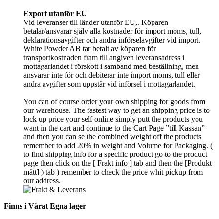
Export utanför EU
Vid leveranser till länder utanför EU,. Köparen
betalar/ansvarar själv alla kostnader för import moms, tull,
deklarationsavgifter och andra införselavgifter vid import.
White Powder AB tar betalt av köparen för
transportkostnaden fram till angiven leveransadress i
mottagarlandet i förskott i samband med beställning, men
ansvarar inte för och debiterar inte import moms, tull eller
andra avgifter som uppstår vid införsel i mottagarlandet.
You can of course order your own shipping for goods from
our warehouse. The fastest way to get an shipping price is to
lock up price your self online simply putt the products you
want in the cart and continue to the Cart Page ”till Kassan”
and then you can se the combined weight off the products
remember to add 20% in weight and Volume for Packaging. (
to find shipping info for a specific product go to the product
page then click on the [ Frakt info ] tab and then the [Produkt
mått] ) tab )
remember
to check the price whit pickup from
our address.
Finns i Vårat Egna lager