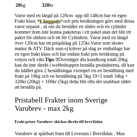
20
kg
320
kr
Varor med en längd på 120cm upp till 148cm har en egen
Frakt klass
“Långgods“
och pris beräkningen görs med dessa
varor separat , så om du beställer en slides och en cylinder
kommer dom inte kunna paketeras i ett paket utan det blir ett
paket för slidsen och ett för Cylindern. Varor med en längd
över 120cm har ett prispåslag på 125kr.Varor som skoter
mattor & ATV Däck som ej kräver på slag av emballage har
en egen frakt klass och har endast frakt pris beräkning på
volym och vikt.
Tips !!
Överstiger din kundkorg totalt 20kg
kan du inte direkt i webbshoppen beställa produkterna, då kan
du istället göra 2 beställningar exempel vis en beställning med
frakt på 19kg och en beställning på 5kg 19+5 totalt 34kg =
320kr (20kg) + 169kr (5kg) detta blir ofta det snabbast sättet
att beställa på.
Pristabell Frakter inom Sverige
Varubrev - max 2kg
Frakt priser Varubrev skickas direkt till brevlådan
Varubrev är spårbart fram till Leverans i Brevlådan , Max