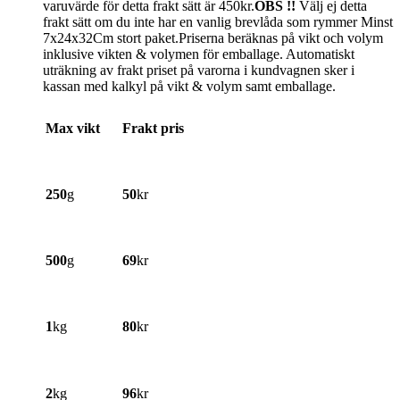
varuvärde för detta frakt sätt är 450kr.
OBS !!
Välj ej detta
frakt sätt om du inte har en vanlig brevlåda som rymmer Minst
7x24x32Cm stort paket.Priserna beräknas på vikt och volym
inklusive vikten & volymen för emballage. Automatiskt
uträkning av frakt priset på varorna i kundvagnen sker i
kassan med kalkyl på vikt & volym samt emballage.
Max vikt
Frakt pris
250
g
50
kr
500
g
69
kr
1
kg
80
kr
2
kg
96
kr