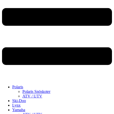
Polaris
Polaris Snöskoter
ATV / UTV
Ski-Doo
Lynx
Yamaha