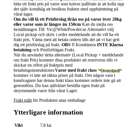
hitta ett frakt pris på varor som kräver pallfrakt är att kolla upp
det själv komihåg att beräkna frakten med upphämtning på
vårat lager.
Om du vill få ett Prisförslag ifrån oss på varor över 20kg
eller varor som är längre än 150cm
Kan du mejla oss
beställningen Till: Vic@WhitePowder.se Alternativt välj
Local pickup och skriv i order meddelande att du vill ha ett
frakt pris. Vänta med att betala ordern tills det att vi har gett
dig ett prisförslag på frakt.
OBS !!
Kombinera
INTE Klarna
betalning
och Prisförfrågan Frakt.
När du använder detta alternativ (Local Pickup + meddelande
om frakt Pris) kommer dina produkter att reserveras tills vi
skickar en offert på fraktpris med
betalningsinstruktioner.
Varor med frakt class
“Oversized“
kommer vi inte att räkna priser på frakt. Om någon vara i
kundvagnen har denna frakt klass kommer ordern inte gå att
genomföra. Du kan självklart beställa egen frakt på
skrymmande varor från vårat Lager.
Frakt mått
för Produkten utan emballage
Ytterligare information
Vikt
7,8 kg