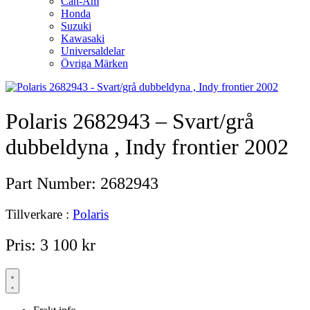
Can-Am
Honda
Suzuki
Kawasaki
Universaldelar
Övriga Märken
Polaris 2682943 – Svart/grå
dubbeldyna , Indy frontier 2002
Part Number:
2682943
Tillverkare :
Polaris
Pris:
3 100
kr