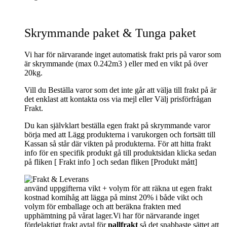
Skrymmande paket & Tunga paket
Vi har för närvarande inget automatisk frakt pris på varor som
är skrymmande (max 0.242m3 ) eller med en vikt på över
20kg.
Vill du Beställa varor som det inte går att välja till frakt på är
det enklast att kontakta oss via mejl eller Välj prisförfrågan
Frakt.
Du kan självklart beställa egen frakt på skrymmande varor
börja med att Lägg produkterna i varukorgen och fortsätt till
Kassan så står där vikten på produkterna. För att hitta frakt
info för en specifik produkt gå till produktsidan klicka sedan
på fliken [ Frakt info ] och sedan fliken [Produkt mått]
använd uppgifterna vikt + volym för att räkna ut egen frakt
kostnad komihåg att lägga på minst 20% i både vikt och
volym för emballage och att beräkna frakten med
upphämtning på vårat lager.Vi har för närvarande inget
fördelaktigt frakt avtal för
pallfrakt
så det snabbaste sättet att