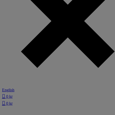
English
0
kr
0
kr