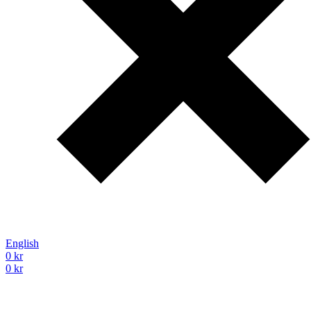
English
0
kr
0
kr