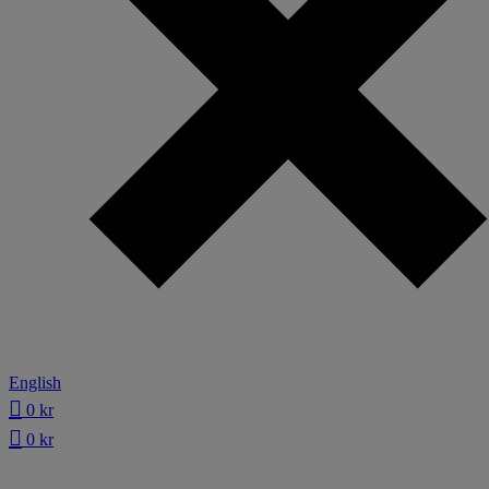
English
0
kr
0
kr