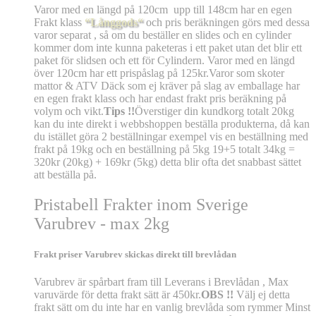
Varor med en längd på 120cm upp till 148cm har en egen
Frakt klass
“Långgods“
och pris beräkningen görs med dessa
varor separat , så om du beställer en slides och en cylinder
kommer dom inte kunna paketeras i ett paket utan det blir ett
paket för slidsen och ett för Cylindern. Varor med en längd
över 120cm har ett prispåslag på 125kr.Varor som skoter
mattor & ATV Däck som ej kräver på slag av emballage har
en egen frakt klass och har endast frakt pris beräkning på
volym och vikt.
Tips !!
Överstiger din kundkorg totalt 20kg
kan du inte direkt i webbshoppen beställa produkterna, då kan
du istället göra 2 beställningar exempel vis en beställning med
frakt på 19kg och en beställning på 5kg 19+5 totalt 34kg =
320kr (20kg) + 169kr (5kg) detta blir ofta det snabbast sättet
att beställa på.
Pristabell Frakter inom Sverige
Varubrev - max 2kg
Frakt priser Varubrev skickas direkt till brevlådan
Varubrev är spårbart fram till Leverans i Brevlådan , Max
varuvärde för detta frakt sätt är 450kr.
OBS !!
Välj ej detta
frakt sätt om du inte har en vanlig brevlåda som rymmer Minst