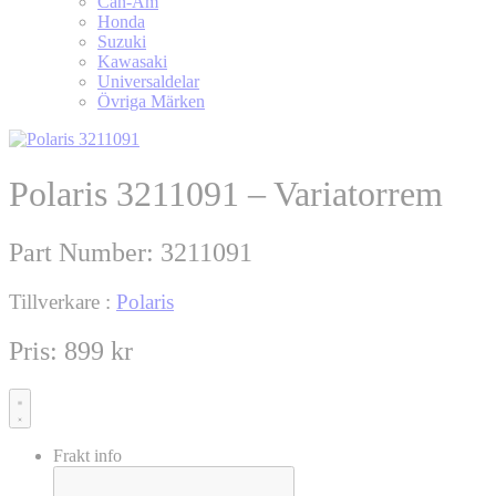
Can-Am
Honda
Suzuki
Kawasaki
Universaldelar
Övriga Märken
Polaris 3211091 – Variatorrem
Part Number:
3211091
Tillverkare :
Polaris
Pris:
899
kr
Frakt info