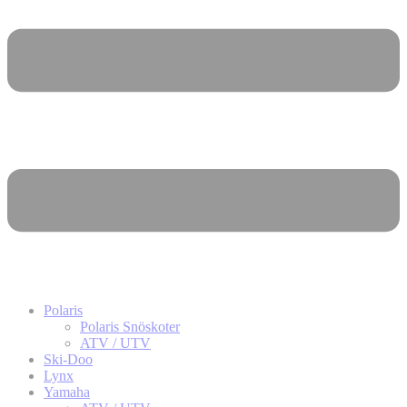
Polaris
Polaris Snöskoter
ATV / UTV
Ski-Doo
Lynx
Yamaha