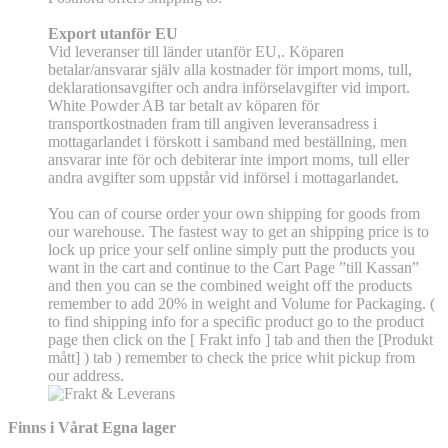
Export utanför EU
Vid leveranser till länder utanför EU,. Köparen
betalar/ansvarar själv alla kostnader för import moms, tull,
deklarationsavgifter och andra införselavgifter vid import.
White Powder AB tar betalt av köparen för
transportkostnaden fram till angiven leveransadress i
mottagarlandet i förskott i samband med beställning, men
ansvarar inte för och debiterar inte import moms, tull eller
andra avgifter som uppstår vid införsel i mottagarlandet.
You can of course order your own shipping for goods from
our warehouse. The fastest way to get an shipping price is to
lock up price your self online simply putt the products you
want in the cart and continue to the Cart Page ”till Kassan”
and then you can se the combined weight off the products
remember to add 20% in weight and Volume for Packaging. (
to find shipping info for a specific product go to the product
page then click on the [ Frakt info ] tab and then the [Produkt
mått] ) tab )
remember
to check the price whit pickup from
our address.
Finns i Vårat Egna lager