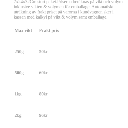
7x24x32Cm stort paket.Priserna beräknas på vikt och volym
inklusive vikten & volymen för emballage. Automatiskt
uträkning av frakt priset på varorna i kundvagnen sker i
kassan med kalkyl på vikt & volym samt emballage.
Max vikt
Frakt pris
250
g
50
kr
500
g
69
kr
1
kg
80
kr
2
kg
96
kr