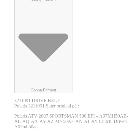
Öppna Fitment
3211091 DRIVE BELT
Polaris 3211091 Sitter original på :
Polaris ATV 2007 SPORTSMAN 500 EFI – A07MH50AB-
AL-AQ-AX-AY-AZ-MN50AF-AN-AT-AY Clutch, Driven
A07mh50aq