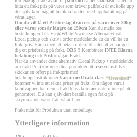
fördelaktigt frakt avtal för
pallfrakt
så det snabbaste sättet att
hitta ett frakt pris på varor som kräver pallfrakt är att kolla upp
det själv komihåg att beräkna frakten med upphämtning på
vårat lager.
Om du vill få ett Prisförslag ifrån oss på varor över 20kg
eller varor som är längre än 150cm
Kan du mejla oss
beställningen Till: Vic@WhitePowder.se Alternativt välj
Local pickup och skriv i order meddelande att du vill ha ett
frakt pris. Vänta med att betala ordern tills det att vi har gett
dig ett prisförslag på frakt.
OBS !!
Kombinera
INTE Klarna
betalning
och Prisförfrågan Frakt.
När du använder detta alternativ (Local Pickup + meddelande
om frakt Pris) kommer dina produkter att reserveras tills vi
skickar en offert på fraktpris med
betalningsinstruktioner.
Varor med frakt class
“Oversized“
kommer vi inte att räkna priser på frakt. Om någon vara i
kundvagnen har denna frakt klass kommer ordern inte gå att
genomföra. Du kan självklart beställa egen frakt på
skrymmande varor från vårat Lager.
Frakt mått
för Produkten utan emballage
Ytterligare information
Vikt
0,41 kg