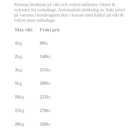
Priserna beräknas på vikt och volym inklusive vikten &
volymen för emballage. Automatiskt uträkning av frakt priset
på varorna i kundvagnen sker i kassan med kalkyl på vikt &
volym samt emballage.
Max vikt
Frakt pris
1
kg
99
kr
2
kg
140
kr
3
kg
155
kr
5
kg
180
kr
10
kg
225
kr
15
kg
270
kr
20
kg
320
kr