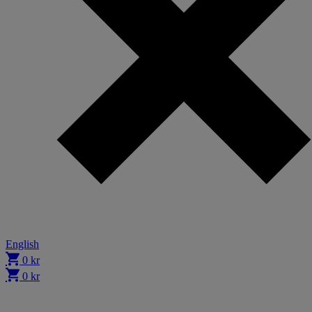
English
0
kr
0
kr